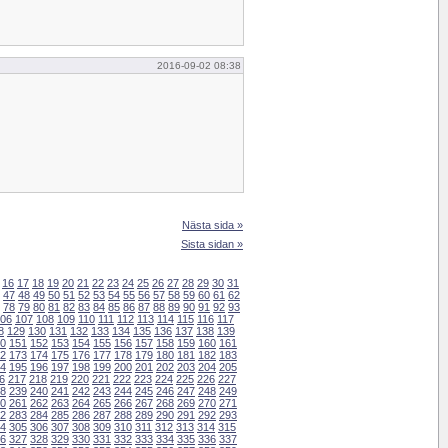
2016-09-02 08:38
Nästa sida »
Sista sidan »
16
17
18
19
20
21
22
23
24
25
26
27
28
29
30
31
47
48
49
50
51
52
53
54
55
56
57
58
59
60
61
62
78
79
80
81
82
83
84
85
86
87
88
89
90
91
92
93
06
107
108
109
110
111
112
113
114
115
116
117
8
129
130
131
132
133
134
135
136
137
138
139
0
151
152
153
154
155
156
157
158
159
160
161
2
173
174
175
176
177
178
179
180
181
182
183
4
195
196
197
198
199
200
201
202
203
204
205
6
217
218
219
220
221
222
223
224
225
226
227
8
239
240
241
242
243
244
245
246
247
248
249
0
261
262
263
264
265
266
267
268
269
270
271
2
283
284
285
286
287
288
289
290
291
292
293
4
305
306
307
308
309
310
311
312
313
314
315
6
327
328
329
330
331
332
333
334
335
336
337