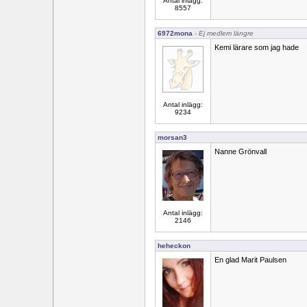
Antal inlägg:
8557
6972mona
- Ej medlem längre
Kemi lärare som jag hade
Antal inlägg:
9234
morsan3
Nanne Grönvall
Antal inlägg:
2146
heheckon
En glad Marit Paulsen