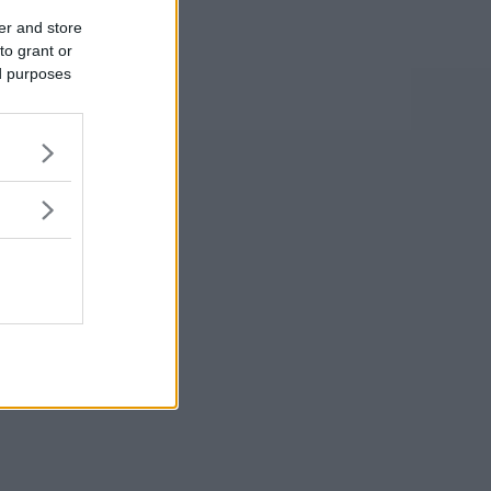
er and store
to grant or
ed purposes