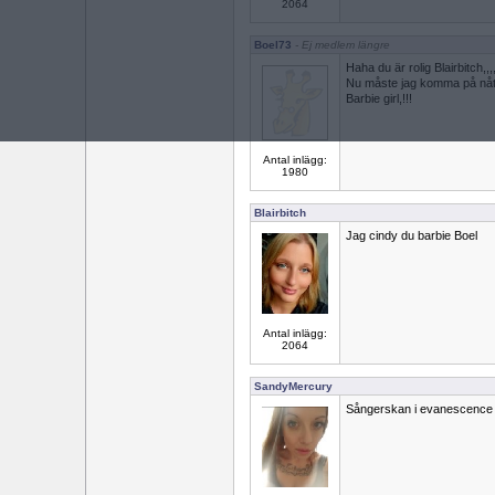
2064
Boel73
- Ej medlem längre
Haha du är rolig Blairbitch,,,
Nu måste jag komma på nåt,,
Barbie girl,!!!
Antal inlägg:
1980
Blairbitch
Jag cindy du barbie Boel
Antal inlägg:
2064
SandyMercury
Sångerskan i evanescence