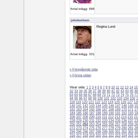
Antal inlägg: 686
johnbonham
Regina Lund
Antal inlägg: 331
« Föregående sida
« Första sidan
Visar sida:
1
2
3
4
5
6
7
8
9
10
11
12
13
14
15
32
33
34
35
36
37
38
39
40
41
42
43
44
45
46
63
64
65
66
67
68
69
70
71
72
73
74
75
76
77
94
95
96
97
98
99
100
101
102
103
104
105
1
118
119
120
121
122
123
124
125
126
127
12
140
141
142
143
144
145
146
147
148
149
15
162
163
164
165
166
167
168
169
170
171
17
184
185
186
187
188
189
190
191
192
193
19
206
207
208
209
210
211
212
213
214
215
21
228
229
230
231
232
233
234
235
236
237
23
250
251
252
253
254
255
256
257
258
259
26
272
273
274
275
276
277
278
279
280
281
28
294
295
296
297
298
299
300
301
302
303
30
316
317
318
319
320
321
322
323
324
325
32