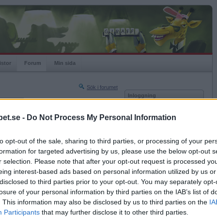
istor
Forum
Min sida
Sök i forumet
Inloggning
rneringar
Användare
et.se -
Do Not Process My Personal Information
Nästa sida »
Lösenord
Sista sidan »
to opt-out of the sale, sharing to third parties, or processing of your per
Kom ihåg mig
2016-08-13 12:46
formation for targeted advertising by us, please use the below opt-out s
Logga in
r selection. Please note that after your opt-out request is processed y
eing interest-based ads based on personal information utilized by us or
Glömt ditt lösenord?
Få ny aktiveringslänk
disclosed to third parties prior to your opt-out. You may separately opt-
losure of your personal information by third parties on the IAB’s list of
. This information may also be disclosed by us to third parties on the
IA
Betapet är gratis!
Participants
that may further disclose it to other third parties.