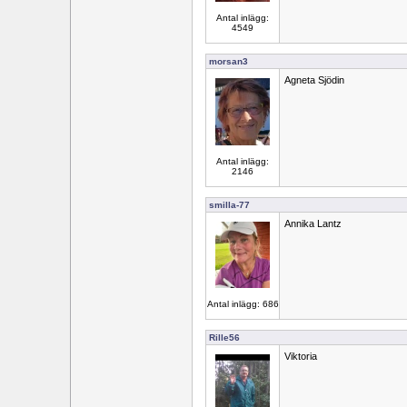
Antal inlägg:
4549
morsan3
Agneta Sjödin
Antal inlägg:
2146
smilla-77
Annika Lantz
Antal inlägg: 686
Rille56
Viktoria