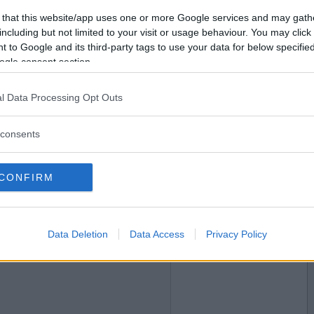
2016-08-13 13:44
Vill du bli
 that this website/app uses one or more Google services and may gath
medlem?
including but not limited to your visit or usage behaviour. You may click 
 to Google and its third-party tags to use your data for below specifi
Skapa nytt konto
ogle consent section.
l Data Processing Opt Outs
2016-08-13 14:12
consents
CONFIRM
Data Deletion
Data Access
Privacy Policy
2016-08-13 14:51
;) kan inte komma på vem du är lik...men jag kör
 personliga tränares kusin :b