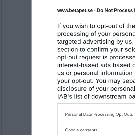
nitrometan
www.betapet.se -
Do Not Process 
Mireille Matheui
If you wish to opt-out of the
processing of your personal
Antal inlägg:
targeted advertising by us
3740
section to confirm your sel
Miominmio12
- Ej medlem längre
opt-out request is proces
Cecilia Nilsson
interest-based ads based o
us or personal information d
your opt-out. You may separ
Antal inlägg: 8
disclosure of your personal
IAB’s list of downstream pa
Ettfyrafem
Paris Hilton
also be disclosed by us to 
Downstream Participants
th
Personal Data Processing Opt Outs
third parties.
Antal inlägg: 809
Google consents
Please note that this web