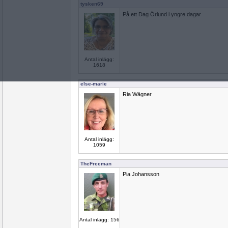
tysken69
På ett Dag Örlund i yngre dagar
Antal inlägg:
1618
else-marie
Ria Wägner
Antal inlägg:
1059
TheFreeman
Pia Johansson
Antal inlägg: 156