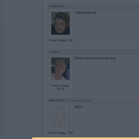
Vinterman
Lotta Engberg
Antal inlägg: 39
susfors
Benny Andersson som ung
Antal inlägg:
1575
Mona1972
- Ej medlem längre
Björk
Antal inlägg: 790