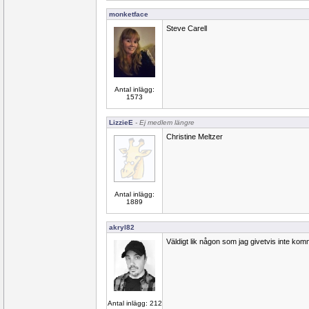
monketface
Steve Carell
Antal inlägg:
1573
LizzieE
- Ej medlem längre
Christine Meltzer
Antal inlägg:
1889
akryl82
Väldigt lik någon som jag givetvis inte kom
Antal inlägg: 212