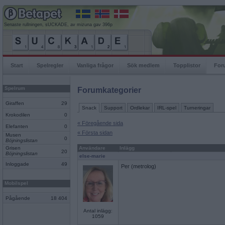
Senaste rullningen, sUCKADE, av mizuna gav 396p
Start
Spelregler
Vanliga frågor
Sök medlem
Topplistor
For
Spelrum
Forumkategorier
Giraffen
29
Snack
Support
Ordlekar
IRL-spel
Turneringar
Krokodilen
0
« Föregående sida
Elefanten
0
« Första sidan
Musen
0
Böjningslistan
Grisen
Användare
Inlägg
20
Böjningslistan
else-marie
Inloggade
49
Per (metrolog)
Mobilspel
Pågående
18 404
Antal inlägg:
1059