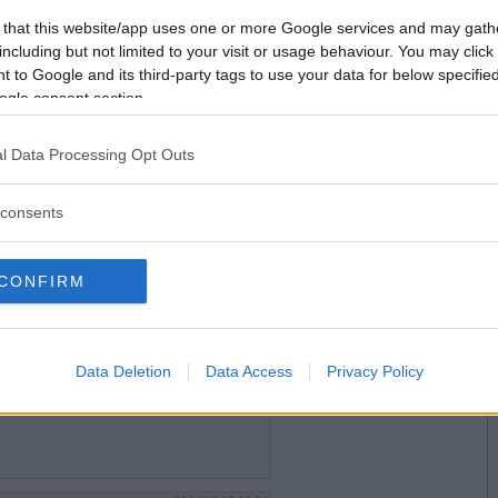
2014-01-17 16:47
Vill du bli
 that this website/app uses one or more Google services and may gath
medlem?
including but not limited to your visit or usage behaviour. You may click 
 to Google and its third-party tags to use your data for below specifi
Skapa nytt konto
ogle consent section.
l Data Processing Opt Outs
2014-01-17 18:12
consents
CONFIRM
2014-01-17 18:14
ntill elakt!:)
Data Deletion
Data Access
Privacy Policy
n!