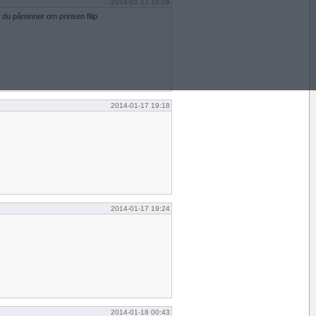
2014-01-17 18:24
t. du påminner om prinsen filip
2014-01-17 19:18
2014-01-17 19:24
2014-01-18 00:43