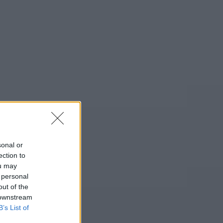
sonal or
ection to
ou may
 personal
out of the
 downstream
B’s List of