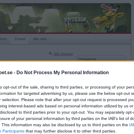
istor
Forum
Min sida
Sök i forumet
Inloggning
rneringar
Användare
et.se -
Do Not Process My Personal Information
Nästa sida »
Lösenord
Sista sidan »
to opt-out of the sale, sharing to third parties, or processing of your per
Kom ihåg mig
2014-01-17 15:40
formation for targeted advertising by us, please use the below opt-out s
Logga in
r selection. Please note that after your opt-out request is processed y
eing interest-based ads based on personal information utilized by us or
Glömt ditt lösenord?
Få ny aktiveringslänk
disclosed to third parties prior to your opt-out. You may separately opt-
losure of your personal information by third parties on the IAB’s list of
. This information may also be disclosed by us to third parties on the
IA
Betapet är gratis!
Participants
that may further disclose it to other third parties.