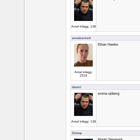
Antal inlägg: 138
annakarineli
Ethan Hawke
Antal inlägg:
2519
dawiri
emma sjöberg
Antal inlägg: 138
Zizitop
Martin Stenmark