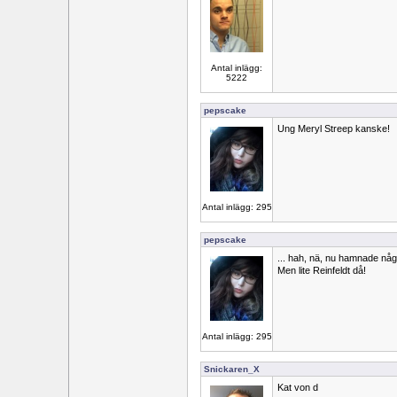
Antal inlägg:
5222
pepscake
Ung Meryl Streep kanske!
Antal inlägg: 295
pepscake
... hah, nä, nu hamnade någ
Men lite Reinfeldt då!
Antal inlägg: 295
Snickaren_X
Kat von d