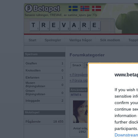
Senaste rullningen, TREVArE, av samme_spurs gav 77p
Start
Spelregler
Vanliga frågor
Sök medlem
Toppl
Spelrum
Forumkategorier
Giraffen
1
Snack
Support
Ordlekar
IRL-spel
Tu
Krokodilen
0
www.betap
« Föregående sida
Elefanten
1
« Första sidan
Musen
0
Böjningslistan
If you wish 
Användare
Inlägg
Grisen
0
Böjningslistan
MTM74
sensitive in
Inloggade
2
Ben Affleck fast snyggare
confirm you
continue se
Mobilspel
information 
further disc
Pågående
18 455
participants
Antal inlägg:
1992
Downstream 