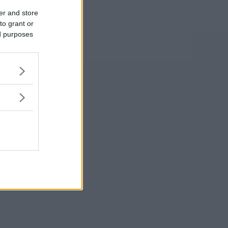
er and store
to grant or
ed purposes