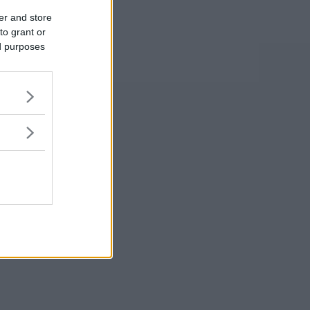
er and store
to grant or
ed purposes