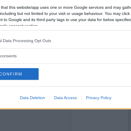
2020-05-24 01:14
Vill du bli
 that this website/app uses one or more Google services and may gath
medlem?
including but not limited to your visit or usage behaviour. You may click 
 to Google and its third-party tags to use your data for below specifi
Skapa nytt konto
ogle consent section.
l Data Processing Opt Outs
2020-05-24 10:10
consents
CONFIRM
2020-05-24 12:42
Data Deletion
Data Access
Privacy Policy