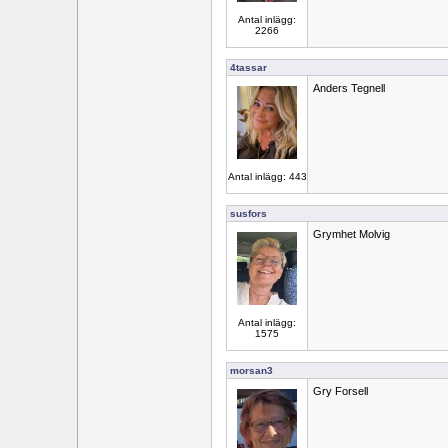
Antal inlägg:
2266
4tassar
Anders Tegnell
Antal inlägg: 443
susfors
Grymhet Molvig
Antal inlägg:
1575
morsan3
Gry Forsell