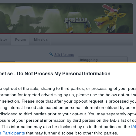
istor
Forum
Min sida
Sök i forumet
Inloggning
rneringar
Användare
et.se -
Do Not Process My Personal Information
Nästa sida »
Lösenord
Sista sidan »
to opt-out of the sale, sharing to third parties, or processing of your per
Kom ihåg mig
2020-05-24 00:46
formation for targeted advertising by us, please use the below opt-out s
Logga in
r selection. Please note that after your opt-out request is processed y
eing interest-based ads based on personal information utilized by us or
Glömt ditt lösenord?
Få ny aktiveringslänk
disclosed to third parties prior to your opt-out. You may separately opt-
losure of your personal information by third parties on the IAB’s list of
. This information may also be disclosed by us to third parties on the
IA
Betapet är gratis!
Participants
that may further disclose it to other third parties.