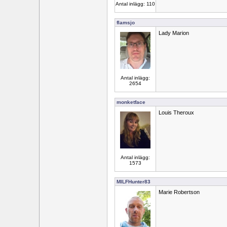
Antal inlägg: 110
flamsjo
Lady Marion
Antal inlägg:
2654
monketface
Louis Theroux
Antal inlägg:
1573
MILFHunter83
Marie Robertson