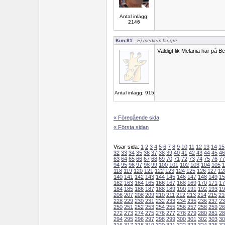
Antal inlägg:
2146
Kim-81
- Ej medlem längre
Väldigt lik Melania här på Be
Antal inlägg: 915
« Föregående sida
« Första sidan
Visar sida:
1
2
3
4
5
6
7
8
9
10
11
12
13
14
15
32
33
34
35
36
37
38
39
40
41
42
43
44
45
46
63
64
65
66
67
68
69
70
71
72
73
74
75
76
77
94
95
96
97
98
99
100
101
102
103
104
105
1
118
119
120
121
122
123
124
125
126
127
12
140
141
142
143
144
145
146
147
148
149
15
162
163
164
165
166
167
168
169
170
171
17
184
185
186
187
188
189
190
191
192
193
19
206
207
208
209
210
211
212
213
214
215
21
228
229
230
231
232
233
234
235
236
237
23
250
251
252
253
254
255
256
257
258
259
26
272
273
274
275
276
277
278
279
280
281
28
294
295
296
297
298
299
300
301
302
303
30