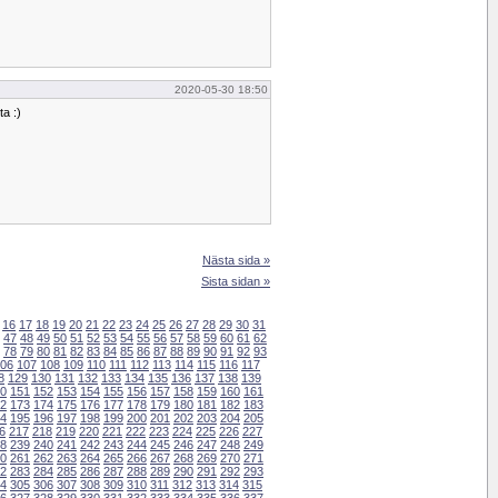
2020-05-30 18:50
ta :)
Nästa sida »
Sista sidan »
16
17
18
19
20
21
22
23
24
25
26
27
28
29
30
31
47
48
49
50
51
52
53
54
55
56
57
58
59
60
61
62
78
79
80
81
82
83
84
85
86
87
88
89
90
91
92
93
06
107
108
109
110
111
112
113
114
115
116
117
8
129
130
131
132
133
134
135
136
137
138
139
0
151
152
153
154
155
156
157
158
159
160
161
2
173
174
175
176
177
178
179
180
181
182
183
4
195
196
197
198
199
200
201
202
203
204
205
6
217
218
219
220
221
222
223
224
225
226
227
8
239
240
241
242
243
244
245
246
247
248
249
0
261
262
263
264
265
266
267
268
269
270
271
2
283
284
285
286
287
288
289
290
291
292
293
4
305
306
307
308
309
310
311
312
313
314
315