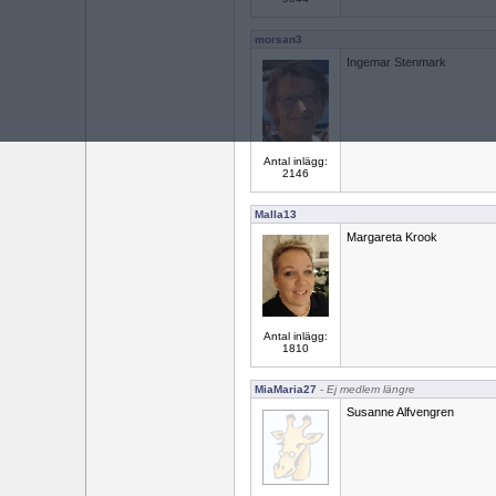
morsan3
Ingemar Stenmark
Antal inlägg:
2146
Malla13
Margareta Krook
Antal inlägg:
1810
MiaMaria27
- Ej medlem längre
Susanne Alfvengren