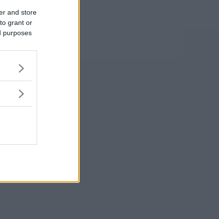
er and store
to grant or
ed purposes