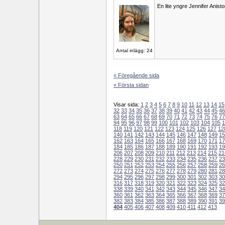
En lite yngre Jennifer Anist
Antal inlägg: 24
« Föregående sida
« Första sidan
Visar sida:
1
2
3
4
5
6
7
8
9
10
11
12
13
14
15
32
33
34
35
36
37
38
39
40
41
42
43
44
45
46
63
64
65
66
67
68
69
70
71
72
73
74
75
76
77
94
95
96
97
98
99
100
101
102
103
104
105
1
118
119
120
121
122
123
124
125
126
127
12
140
141
142
143
144
145
146
147
148
149
15
162
163
164
165
166
167
168
169
170
171
17
184
185
186
187
188
189
190
191
192
193
19
206
207
208
209
210
211
212
213
214
215
21
228
229
230
231
232
233
234
235
236
237
23
250
251
252
253
254
255
256
257
258
259
26
272
273
274
275
276
277
278
279
280
281
28
294
295
296
297
298
299
300
301
302
303
30
316
317
318
319
320
321
322
323
324
325
32
338
339
340
341
342
343
344
345
346
347
34
360
361
362
363
364
365
366
367
368
369
37
382
383
384
385
386
387
388
389
390
391
39
404
405
406
407
408
409
410
411
412
413