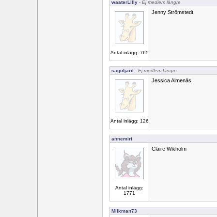
waaterLilly
- Ej medlem längre
Jenny Strömstedt
Antal inlägg: 765
sagofjaril
- Ej medlem längre
Jessica Almenäs
Antal inlägg: 126
annemiri
Claire Wikholm
Antal inlägg:
1771
Milkman73