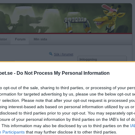
istor
Forum
Min sida
Sök i forumet
Inloggning
rneringar
Användare
et.se -
Do Not Process My Personal Information
Nästa sida »
Lösenord
Sista sidan »
to opt-out of the sale, sharing to third parties, or processing of your per
Kom ihåg mig
2025-02-13 08:09
formation for targeted advertising by us, please use the below opt-out s
Logga in
r selection. Please note that after your opt-out request is processed y
eing interest-based ads based on personal information utilized by us or
Glömt ditt lösenord?
Få ny aktiveringslänk
disclosed to third parties prior to your opt-out. You may separately opt-
losure of your personal information by third parties on the IAB’s list of
. This information may also be disclosed by us to third parties on the
IA
Betapet är gratis!
Participants
that may further disclose it to other third parties.