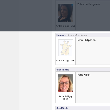
Rebecca Ferguson
Antal inlägg: 251
EzmaaL
- Ej medlem längre
Lena Philipsson
Antal inlägg: 562
else-marie
Paris Hilton
Antal inlägg:
1059
JordGlob