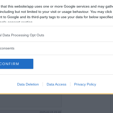
2025-02-13 16:27
Vill du bli
 that this website/app uses one or more Google services and may gath
medlem?
including but not limited to your visit or usage behaviour. You may click 
 to Google and its third-party tags to use your data for below specifi
Skapa nytt konto
ogle consent section.
l Data Processing Opt Outs
2025-02-13 22:17
consents
CONFIRM
2025-02-15 13:02
Data Deletion
Data Access
Privacy Policy
2025-02-15 15:18