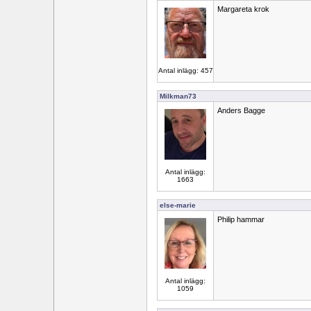
Margareta krok
Antal inlägg: 457
Milkman73
Anders Bagge
Antal inlägg:
1663
else-marie
Philip hammar
Antal inlägg:
1059