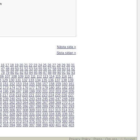
on
Nästa sida »
Sista sidan »
16
17
18
19
20
21
22
23
24
25
26
27
28
29
30
31
47
48
49
50
51
52
53
54
55
56
57
58
59
60
61
62
78
79
80
81
82
83
84
85
86
87
88
89
90
91
92
93
06
107
108
109
110
111
112
113
114
115
116
117
8
129
130
131
132
133
134
135
136
137
138
139
0
151
152
153
154
155
156
157
158
159
160
161
2
173
174
175
176
177
178
179
180
181
182
183
4
195
196
197
198
199
200
201
202
203
204
205
6
217
218
219
220
221
222
223
224
225
226
227
8
239
240
241
242
243
244
245
246
247
248
249
0
261
262
263
264
265
266
267
268
269
270
271
2
283
284
285
286
287
288
289
290
291
292
293
4
305
306
307
308
309
310
311
312
313
314
315
6
327
328
329
330
331
332
333
334
335
336
337
8
349
350
351
352
353
354
355
356
357
358
359
0
371
372
373
374
375
376
377
378
379
380
381
2
393
394
395
396
397
398
399
400
401
402
403
Privacy Policy
|
Press
|
Om oss
| © Betapet