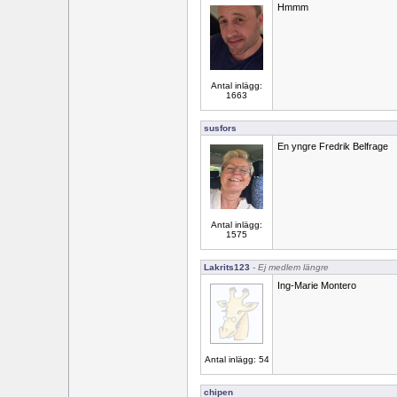
Hmmm
Antal inlägg:
1663
susfors
En yngre Fredrik Belfrage
Antal inlägg:
1575
Lakrits123
- Ej medlem längre
Ing-Marie Montero
Antal inlägg: 54
chipen