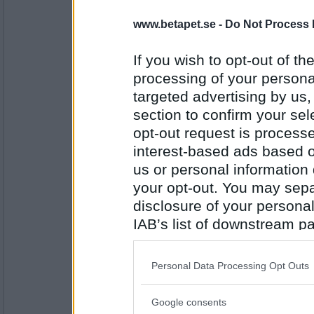
Broder Tuck
- Ej medlem längre
www.betapet.se -
Do Not Process 
snöskoter
If you wish to opt-out of the
processing of your personal
Antal inlägg:
targeted advertising by us
2054
section to confirm your sel
_willow
- Ej medlem längre
opt-out request is proces
nödproviant
interest-based ads based o
us or personal information d
your opt-out. You may separ
Antal inlägg:
disclosure of your personal
3429
IAB’s list of downstream pa
feffur
also be disclosed by us to 
nödstopp
Downstream Participants
th
Personal Data Processing Opt Outs
third parties.
Antal inlägg: 83
Google consents
Please note that this web