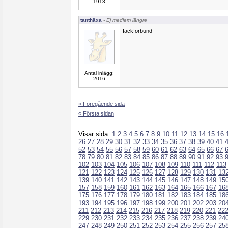
1913
tanthäxa
- Ej medlem längre
fackförbund
Antal inlägg:
2016
« Föregående sida
« Första sidan
Visar sida:
1
2
3
4
5
6
7
8
9
10
11
12
13
14
15
16
26
27
28
29
30
31
32
33
34
35
36
37
38
39
40
41
52
53
54
55
56
57
58
59
60
61
62
63
64
65
66
67
78
79
80
81
82
83
84
85
86
87
88
89
90
91
92
93
102
103
104
105
106
107
108
109
110
111
112
113
121
122
123
124
125
126
127
128
129
130
131
13
139
140
141
142
143
144
145
146
147
148
149
15
157
158
159
160
161
162
163
164
165
166
167
16
175
176
177
178
179
180
181
182
183
184
185
18
193
194
195
196
197
198
199
200
201
202
203
20
211
212
213
214
215
216
217
218
219
220
221
22
229
230
231
232
233
234
235
236
237
238
239
24
247
248
249
250
251
252
253
254
255
256
257
25