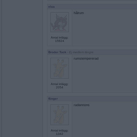
elaa
hålrum
Antal inlägg:
15624
Broder Tuck
- Ej medlem längre
rumstempererad
Antal inlägg:
2054
flinger
radannons
Antal inlägg:
1342