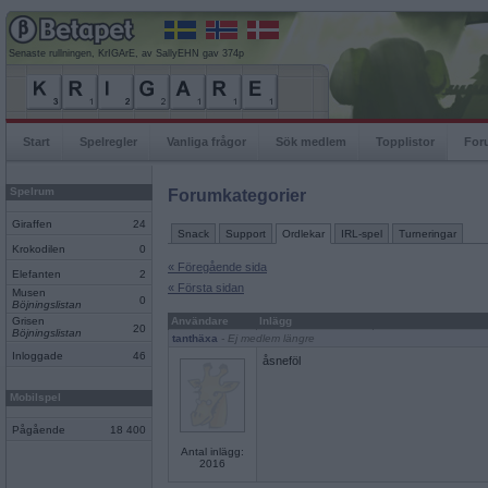
Senaste rullningen, KrIGArE, av SallyEHN gav 374p
Start
Spelregler
Vanliga frågor
Sök medlem
Topplistor
For
Spelrum
Forumkategorier
Giraffen
24
Snack
Support
Ordlekar
IRL-spel
Turneringar
Krokodilen
0
« Föregående sida
Elefanten
2
« Första sidan
Musen
0
Böjningslistan
Grisen
Användare
Inlägg
20
Böjningslistan
tanthäxa
- Ej medlem längre
Inloggade
46
åsneföl
Mobilspel
Pågående
18 400
Antal inlägg:
2016