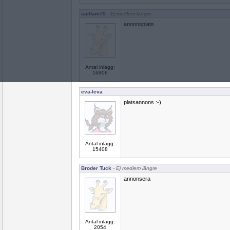
saittam75
- Ej medlem längre
annonsplats
Antal inlägg:
16806
eva-leva
platsannons :-)
Antal inlägg:
15408
Broder Tuck
- Ej medlem längre
annonsera
Antal inlägg:
2054