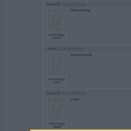
saittam75
- Ej medlem längre
ölhävartävling
Antal inlägg:
16806
_willow
- Ej medlem längre
äventyrsnovell
Antal inlägg:
3429
saittam75
- Ej medlem längre
yrsnö
Antal inlägg:
16806