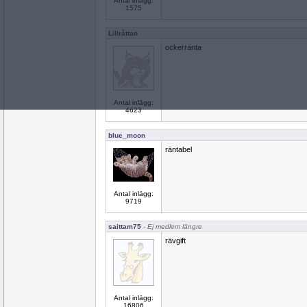
Antal inlägg:
1575
Lillråttan
ockerränta
Antal inlägg:
4623
blue_moon
räntabel
Antal inlägg:
9719
saittam75
- Ej medlem längre
rävgift
Antal inlägg:
16806