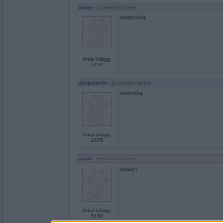
ajson
- Ej medlem längre
mosbricka
Antal inlägg:
5150
skopolamin
- Ej medlem längre
ostbricka
Antal inlägg:
1575
ajson
- Ej medlem längre
ostsort
Antal inlägg:
5150