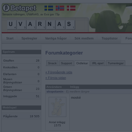
Senaste rullningen, UVaRnAS, av Eva gav 73p
Start
Spelregler
Vanliga frågor
Sök medlem
Topplistor
For
Spelrum
Forumkategorier
Giraffen
28
Snack
Support
Ordlekar
IRL-spel
Turneringar
Krokodilen
0
« Föregående sida
Elefanten
0
« Första sidan
Musen
0
Böjningslistan
Grisen
Användare
Inlägg
23
Böjningslistan
skopolamin
- Ej medlem längre
Inloggade
51
moské
Mobilspel
Pågående
18 505
Antal inlägg:
1575