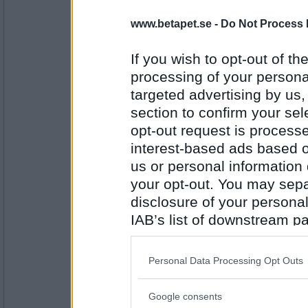
skopolamin
- Ej medlem längre
www.betapet.se -
Do Not Process 
sommarlov
If you wish to opt-out of the
processing of your personal
Antal inlägg:
targeted advertising by us
1575
section to confirm your sel
lillakickan
opt-out request is proces
marinblå
interest-based ads based o
us or personal information d
your opt-out. You may separ
Antal inlägg:
1190
disclosure of your personal
IAB’s list of downstream pa
ajson
- Ej medlem längre
also be disclosed by us to 
inblåsning
Downstream Participants
th
Personal Data Processing Opt Outs
third parties.
Antal inlägg:
Google consents
Please note that this web
5150