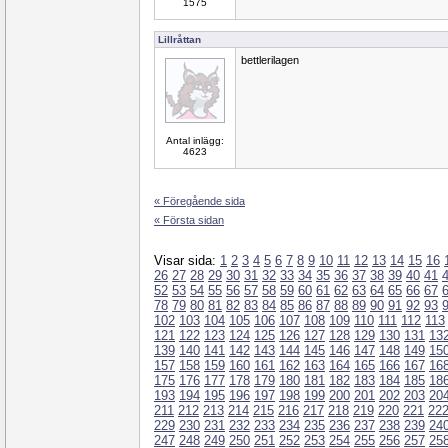
1575
Lillråttan
bettlerilagen
Antal inlägg:
4623
« Föregående sida
« Första sidan
Visar sida:
1
2
3
4
5
6
7
8
9
10
11
12
13
14
15
16
26
27
28
29
30
31
32
33
34
35
36
37
38
39
40
41
52
53
54
55
56
57
58
59
60
61
62
63
64
65
66
67
78
79
80
81
82
83
84
85
86
87
88
89
90
91
92
93
102
103
104
105
106
107
108
109
110
111
112
113
121
122
123
124
125
126
127
128
129
130
131
13
139
140
141
142
143
144
145
146
147
148
149
15
157
158
159
160
161
162
163
164
165
166
167
16
175
176
177
178
179
180
181
182
183
184
185
18
193
194
195
196
197
198
199
200
201
202
203
20
211
212
213
214
215
216
217
218
219
220
221
22
229
230
231
232
233
234
235
236
237
238
239
24
247
248
249
250
251
252
253
254
255
256
257
25