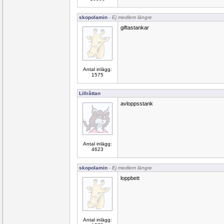
skopolamin
- Ej medlem längre
giftastankar
Antal inlägg:
1575
Lillråttan
avloppsstank
Antal inlägg:
4623
skopolamin
- Ej medlem längre
loppbett
Antal inlägg: