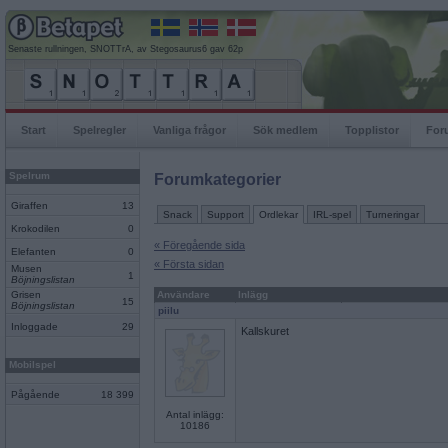
Senaste rullningen, SNOTTrA, av Stegosaurus6 gav 62p
Start
Spelregler
Vanliga frågor
Sök medlem
Topplistor
For
Spelrum
Forumkategorier
Giraffen
13
Snack
Support
Ordlekar
IRL-spel
Turneringar
Krokodilen
0
« Föregående sida
Elefanten
0
« Första sidan
Musen
1
Böjningslistan
Grisen
Användare
Inlägg
15
Böjningslistan
piilu
Inloggade
29
Kallskuret
Mobilspel
Pågående
18 399
Antal inlägg:
10186