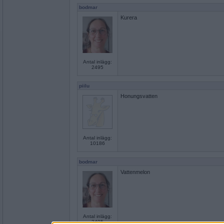
bodmar
Kurera
Antal inlägg:
2495
piilu
Honungsvatten
Antal inlägg:
10186
bodmar
Vattenmelon
Antal inlägg:
2495