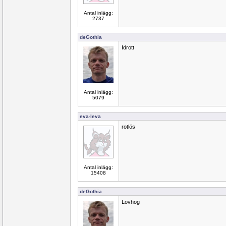
Antal inlägg:
2737
deGothia
Idrott
Antal inlägg:
5079
eva-leva
rotlös
Antal inlägg:
15408
deGothia
Lövhög