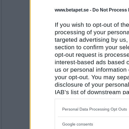
www.betapet.se -
Do Not Process 
elaa
elipsformad
If you wish to opt-out of the
processing of your personal
targeted advertising by us
Antal inlägg:
15624
section to confirm your sel
eva-leva
opt-out request is proces
slips
interest-based ads based o
us or personal information d
your opt-out. You may separ
Antal inlägg:
disclosure of your personal
15408
IAB’s list of downstream pa
deGothia
also be disclosed by us to 
Lipsill
Downstream Participants
th
Personal Data Processing Opt Outs
third parties.
Google consents
Please note that this web
Antal inlägg: