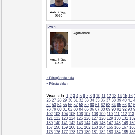
Antal inlägg:
5079
uwen
Ögonläkare
Antal inlägg:
11505
« Föregående sida
« Första sidan
Visar sida:
1
2
3
4
5
6
7
8
9
10
11
12
13
14
15
16
26
27
28
29
30
31
32
33
34
35
36
37
38
39
40
41
52
53
54
55
56
57
58
59
60
61
62
63
64
65
66
67
78
79
80
81
82
83
84
85
86
87
88
89
90
91
92
93
102
103
104
105
106
107
108
109
110
111
112
113
121
122
123
124
125
126
127
128
129
130
131
13
139
140
141
142
143
144
145
146
147
148
149
15
157
158
159
160
161
162
163
164
165
166
167
16
175
176
177
178
179
180
181
182
183
184
185
18