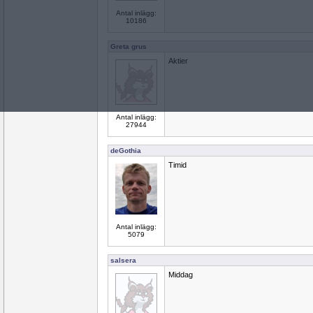
Antal inlägg:
10186
Greta grus
Aktier
Antal inlägg:
27944
deGothia
Timid
Antal inlägg:
5079
salsera
Middag