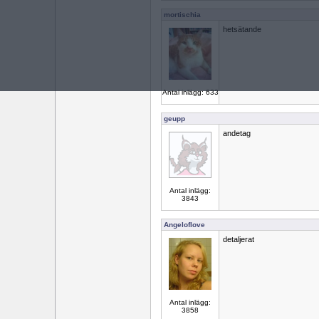
mortischia
hetsätande
Antal inlägg: 633
geupp
andetag
Antal inlägg:
3843
Angeloflove
detaljerat
Antal inlägg:
3858