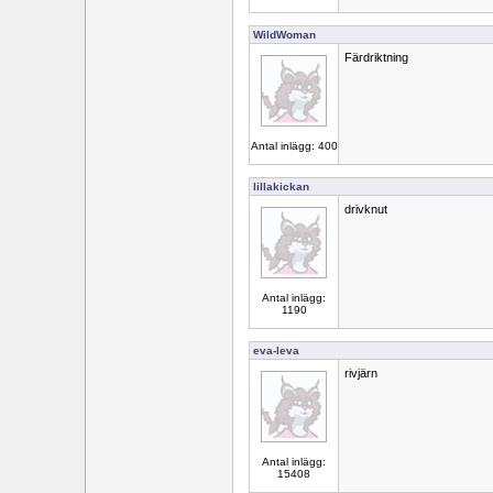
WildWoman
Färdriktning
Antal inlägg: 400
lillakickan
drivknut
Antal inlägg:
1190
eva-leva
rivjärn
Antal inlägg:
15408