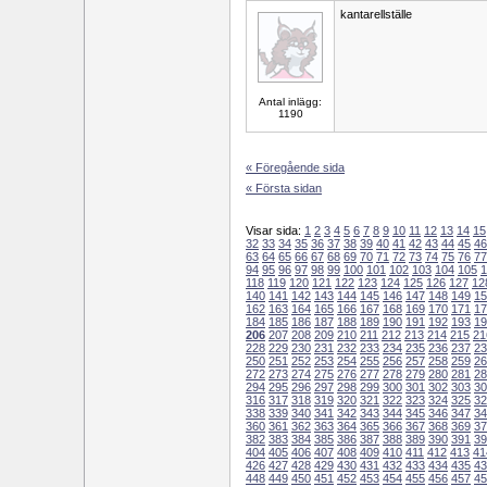
kantarellställe
Antal inlägg:
1190
« Föregående sida
« Första sidan
Visar sida:
1
2
3
4
5
6
7
8
9
10
11
12
13
14
15
32
33
34
35
36
37
38
39
40
41
42
43
44
45
46
63
64
65
66
67
68
69
70
71
72
73
74
75
76
77
94
95
96
97
98
99
100
101
102
103
104
105
1
118
119
120
121
122
123
124
125
126
127
12
140
141
142
143
144
145
146
147
148
149
15
162
163
164
165
166
167
168
169
170
171
17
184
185
186
187
188
189
190
191
192
193
19
206
207
208
209
210
211
212
213
214
215
21
228
229
230
231
232
233
234
235
236
237
23
250
251
252
253
254
255
256
257
258
259
26
272
273
274
275
276
277
278
279
280
281
28
294
295
296
297
298
299
300
301
302
303
30
316
317
318
319
320
321
322
323
324
325
32
338
339
340
341
342
343
344
345
346
347
34
360
361
362
363
364
365
366
367
368
369
37
382
383
384
385
386
387
388
389
390
391
39
404
405
406
407
408
409
410
411
412
413
41
426
427
428
429
430
431
432
433
434
435
43
448
449
450
451
452
453
454
455
456
457
45