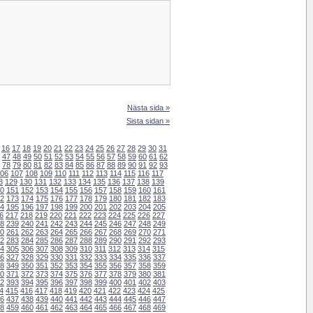
Nästa sida »
Sista sidan »
16
17
18
19
20
21
22
23
24
25
26
27
28
29
30
31
47
48
49
50
51
52
53
54
55
56
57
58
59
60
61
62
78
79
80
81
82
83
84
85
86
87
88
89
90
91
92
93
06
107
108
109
110
111
112
113
114
115
116
117
8
129
130
131
132
133
134
135
136
137
138
139
0
151
152
153
154
155
156
157
158
159
160
161
2
173
174
175
176
177
178
179
180
181
182
183
4
195
196
197
198
199
200
201
202
203
204
205
6
217
218
219
220
221
222
223
224
225
226
227
8
239
240
241
242
243
244
245
246
247
248
249
0
261
262
263
264
265
266
267
268
269
270
271
2
283
284
285
286
287
288
289
290
291
292
293
4
305
306
307
308
309
310
311
312
313
314
315
6
327
328
329
330
331
332
333
334
335
336
337
8
349
350
351
352
353
354
355
356
357
358
359
0
371
372
373
374
375
376
377
378
379
380
381
2
393
394
395
396
397
398
399
400
401
402
403
4
415
416
417
418
419
420
421
422
423
424
425
6
437
438
439
440
441
442
443
444
445
446
447
8
459
460
461
462
463
464
465
466
467
468
469