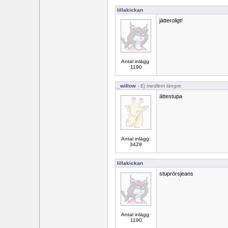
lillakickan
jätteroligt!
Antal inlägg:
1190
_willow
- Ej medlem längre
ättestupa
Antal inlägg:
3429
lillakickan
stuprörsjeans
Antal inlägg:
1190