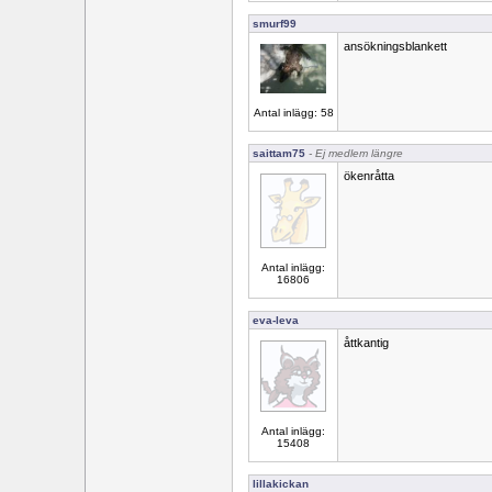
smurf99
ansökningsblankett
Antal inlägg: 58
saittam75
- Ej medlem längre
ökenråtta
Antal inlägg:
16806
eva-leva
åttkantig
Antal inlägg:
15408
lillakickan