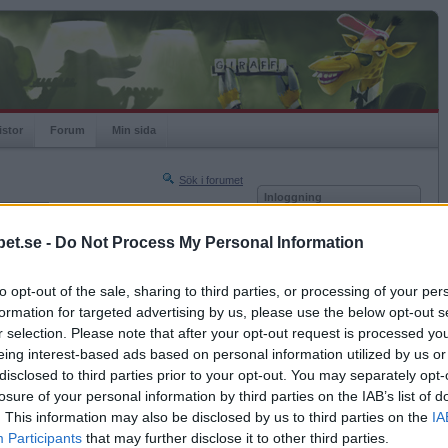
istor
Forum
Min sida
Sök i forumet
Inloggning
rneringar
Användare
et.se -
Do Not Process My Personal Information
Nästa sida »
Lösenord
Sista sidan »
to opt-out of the sale, sharing to third parties, or processing of your per
Kom ihåg mig
2007-02-05 19:59
formation for targeted advertising by us, please use the below opt-out s
Logga in
r selection. Please note that after your opt-out request is processed y
eing interest-based ads based on personal information utilized by us or
Glömt ditt lösenord?
Få ny aktiveringslänk
disclosed to third parties prior to your opt-out. You may separately opt-
losure of your personal information by third parties on the IAB’s list of
. This information may also be disclosed by us to third parties on the
IA
Betapet är gratis!
Participants
that may further disclose it to other third parties.