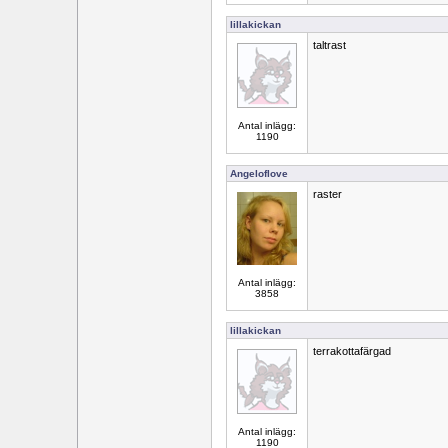
lillakickan
taltrast
Antal inlägg:
1190
Angeloflove
raster
Antal inlägg:
3858
lillakickan
terrakottafärgad
Antal inlägg:
1190