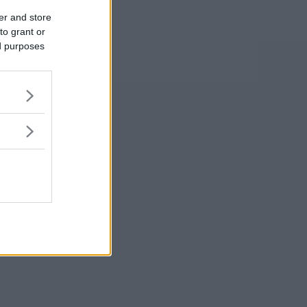
er and store
to grant or
ed purposes