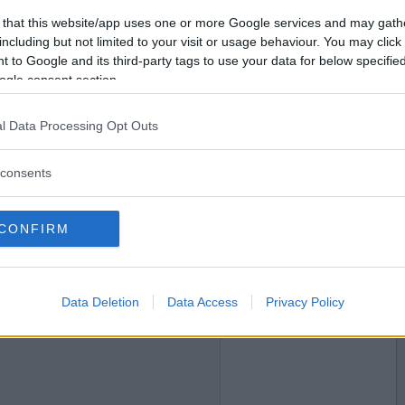
2007-02-05 21:23
Vill du bli
 that this website/app uses one or more Google services and may gath
medlem?
including but not limited to your visit or usage behaviour. You may click 
 to Google and its third-party tags to use your data for below specifi
Skapa nytt konto
ogle consent section.
l Data Processing Opt Outs
2007-02-05 21:38
consents
CONFIRM
2007-02-05 21:44
Data Deletion
Data Access
Privacy Policy