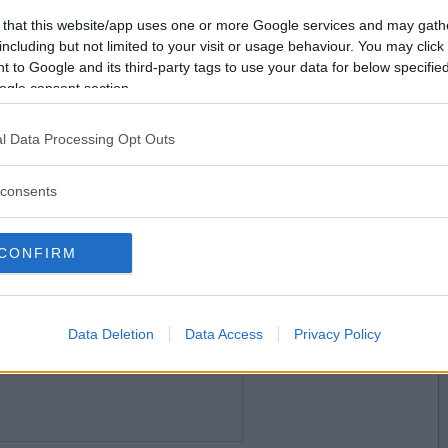
2006-11-28 11:27
Vill du bli
 that this website/app uses one or more Google services and may gath
medlem?
including but not limited to your visit or usage behaviour. You may click 
 to Google and its third-party tags to use your data for below specifi
Skapa nytt konto
ogle consent section.
l Data Processing Opt Outs
2006-11-28 11:28
consents
CONFIRM
2006-11-28 11:32
Data Deletion
Data Access
Privacy Policy