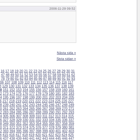
2006-11-29 09:52
Nästa sida »
Sista sidan »
16
17
18
19
20
21
22
23
24
25
26
27
28
29
30
31
47
48
49
50
51
52
53
54
55
56
57
58
59
60
61
62
78
79
80
81
82
83
84
85
86
87
88
89
90
91
92
93
06
107
108
109
110
111
112
113
114
115
116
117
8
129
130
131
132
133
134
135
136
137
138
139
0
151
152
153
154
155
156
157
158
159
160
161
2
173
174
175
176
177
178
179
180
181
182
183
4
195
196
197
198
199
200
201
202
203
204
205
6
217
218
219
220
221
222
223
224
225
226
227
8
239
240
241
242
243
244
245
246
247
248
249
0
261
262
263
264
265
266
267
268
269
270
271
2
283
284
285
286
287
288
289
290
291
292
293
4
305
306
307
308
309
310
311
312
313
314
315
6
327
328
329
330
331
332
333
334
335
336
337
8
349
350
351
352
353
354
355
356
357
358
359
0
371
372
373
374
375
376
377
378
379
380
381
2
393
394
395
396
397
398
399
400
401
402
403
4
415
416
417
418
419
420
421
422
423
424
425
6
437
438
439
440
441
442
443
444
445
446
447