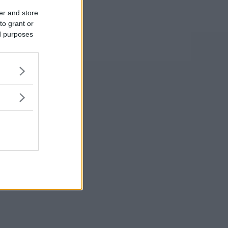
er and store
to grant or
ed purposes