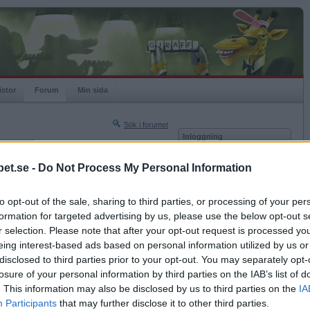
istor
Forum
Min sida
Sök i forumet
Inloggning
rneringar
Användare
et.se -
Do Not Process My Personal Information
Nästa sida »
Lösenord
Sista sidan »
to opt-out of the sale, sharing to third parties, or processing of your per
Kom ihåg mig
2006-11-28 11:26
formation for targeted advertising by us, please use the below opt-out s
Logga in
r selection. Please note that after your opt-out request is processed y
eing interest-based ads based on personal information utilized by us or
Glömt ditt lösenord?
Få ny aktiveringslänk
disclosed to third parties prior to your opt-out. You may separately opt-
losure of your personal information by third parties on the IAB’s list of
. This information may also be disclosed by us to third parties on the
IA
Betapet är gratis!
Participants
that may further disclose it to other third parties.