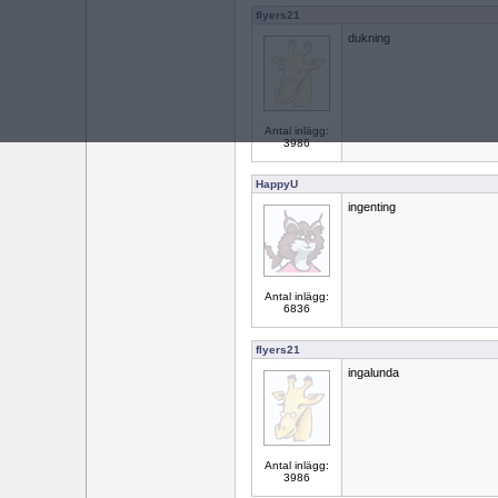
flyers21
dukning
Antal inlägg:
3986
HappyU
ingenting
Antal inlägg:
6836
flyers21
ingalunda
Antal inlägg:
3986