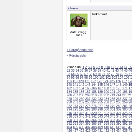
kJonna
torkarblad
Antal inlägg:
1611
« Föregående sida
« Första sidan
Visar sida:
1
2
3
4
5
6
7
8
9
10
11
12
13
14
15
32
33
34
35
36
37
38
39
40
41
42
43
44
45
46
63
64
65
66
67
68
69
70
71
72
73
74
75
76
77
94
95
96
97
98
99
100
101
102
103
104
105
1
118
119
120
121
122
123
124
125
126
127
12
140
141
142
143
144
145
146
147
148
149
15
162
163
164
165
166
167
168
169
170
171
17
184
185
186
187
188
189
190
191
192
193
19
206
207
208
209
210
211
212
213
214
215
21
228
229
230
231
232
233
234
235
236
237
23
250
251
252
253
254
255
256
257
258
259
26
272
273
274
275
276
277
278
279
280
281
28
294
295
296
297
298
299
300
301
302
303
30
316
317
318
319
320
321
322
323
324
325
32
338
339
340
341
342
343
344
345
346
347
34
360
361
362
363
364
365
366
367
368
369
37
382
383
384
385
386
387
388
389
390
391
39
404
405
406
407
408
409
410
411
412
413
41
426
427
428
429
430
431
432
433
434
435
43