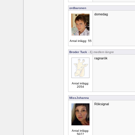
ordbaronen
domedag
Antal inlägg: 55
Broder Tuck
- Ej medlem längre
ragnarök
Antal inlägg:
2054
MissJohanna
Röksignal
Antal inlägg:
5077