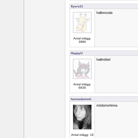
flyers21
hallonsoda
Antal inlägg:
3986
HappyU
hallmöbel
Antal inlägg:
6836
hannadammit
mödomshinna
Antal inlägg: 19