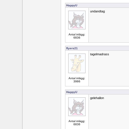
HappyU
undandtag
Antal inlägg:
6836
flyers21
tagelmadrass
Antal inlägg:
3986
HappyU
gelehallon
Antal inlägg:
6836