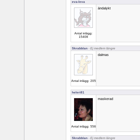
eva-leva
ändalykt
Antal inlägg:
15408
Skrabblan
- Ej medlem längre
dalmas
Antal inlägg: 205
heleri81
maskerad
Antal inlägg: 556
Skrabblan
- Ej medlem längre