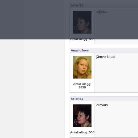
heleri81
stjärna
Antal inlägg: 556
Angeloflove
järnverkstad
Antal inlägg:
3858
heleri81
ärevarv
Antal inlägg: 556