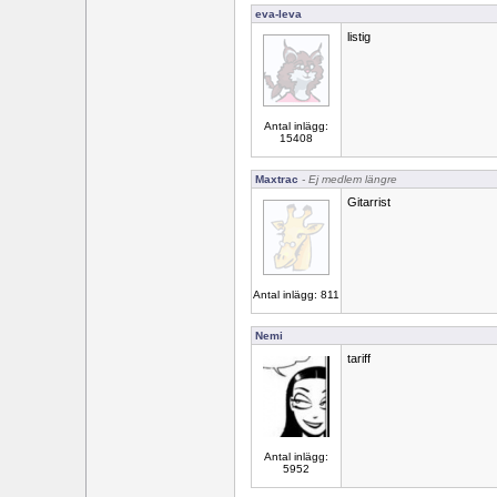
eva-leva
listig
Antal inlägg:
15408
Maxtrac
- Ej medlem längre
Gitarrist
Antal inlägg: 811
Nemi
tariff
Antal inlägg:
5952