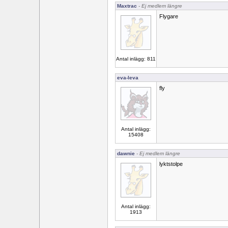
Maxtrac
- Ej medlem längre
Flygare
Antal inlägg: 811
eva-leva
fly
Antal inlägg:
15408
dawnie
- Ej medlem längre
lyktstolpe
Antal inlägg:
1913