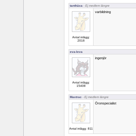
tanthäxa
- Ej medlem längre
varbildning
Antal inlägg:
2016
eva-leva
ingenjör
Antal inlägg:
15408
Maxtrac
- Ej medlem längre
Öronspecialist
Antal inlägg: 811