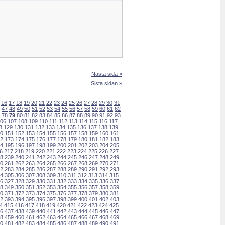
Nästa sida »
Sista sidan »
16
17
18
19
20
21
22
23
24
25
26
27
28
29
30
31
47
48
49
50
51
52
53
54
55
56
57
58
59
60
61
62
78
79
80
81
82
83
84
85
86
87
88
89
90
91
92
93
06
107
108
109
110
111
112
113
114
115
116
117
8
129
130
131
132
133
134
135
136
137
138
139
0
151
152
153
154
155
156
157
158
159
160
161
2
173
174
175
176
177
178
179
180
181
182
183
4
195
196
197
198
199
200
201
202
203
204
205
6
217
218
219
220
221
222
223
224
225
226
227
8
239
240
241
242
243
244
245
246
247
248
249
0
261
262
263
264
265
266
267
268
269
270
271
2
283
284
285
286
287
288
289
290
291
292
293
4
305
306
307
308
309
310
311
312
313
314
315
6
327
328
329
330
331
332
333
334
335
336
337
8
349
350
351
352
353
354
355
356
357
358
359
0
371
372
373
374
375
376
377
378
379
380
381
2
393
394
395
396
397
398
399
400
401
402
403
4
415
416
417
418
419
420
421
422
423
424
425
6
437
438
439
440
441
442
443
444
445
446
447
8
459
460
461
462
463
464
465
466
467
468
469
0
481
482
483
484
485
486
487
488
489
490
491