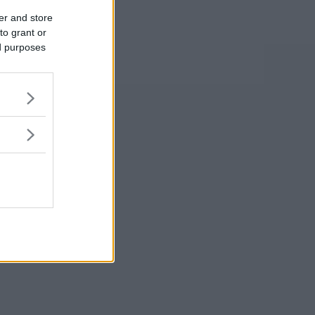
er and store
to grant or
ed purposes