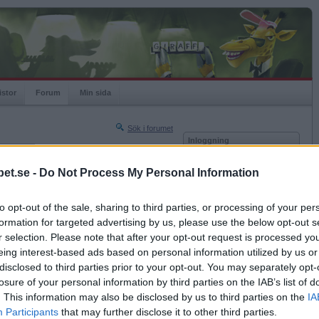
istor
Forum
Min sida
Sök i forumet
Inloggning
rneringar
Användare
et.se -
Do Not Process My Personal Information
Nästa sida »
Lösenord
Sista sidan »
to opt-out of the sale, sharing to third parties, or processing of your per
Kom ihåg mig
2006-09-28 16:17
formation for targeted advertising by us, please use the below opt-out s
Logga in
r selection. Please note that after your opt-out request is processed y
eing interest-based ads based on personal information utilized by us or
Glömt ditt lösenord?
Få ny aktiveringslänk
disclosed to third parties prior to your opt-out. You may separately opt-
losure of your personal information by third parties on the IAB’s list of
. This information may also be disclosed by us to third parties on the
IA
Betapet är gratis!
Participants
that may further disclose it to other third parties.