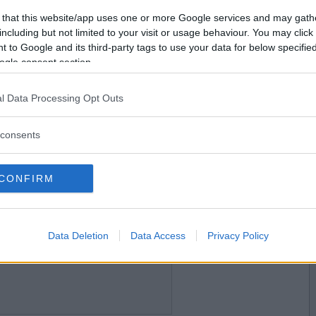
2006-09-28 16:20
Vill du bli
 that this website/app uses one or more Google services and may gath
medlem?
including but not limited to your visit or usage behaviour. You may click 
 to Google and its third-party tags to use your data for below specifi
Skapa nytt konto
ogle consent section.
l Data Processing Opt Outs
2006-09-28 16:21
consents
CONFIRM
2006-09-28 16:21
Data Deletion
Data Access
Privacy Policy