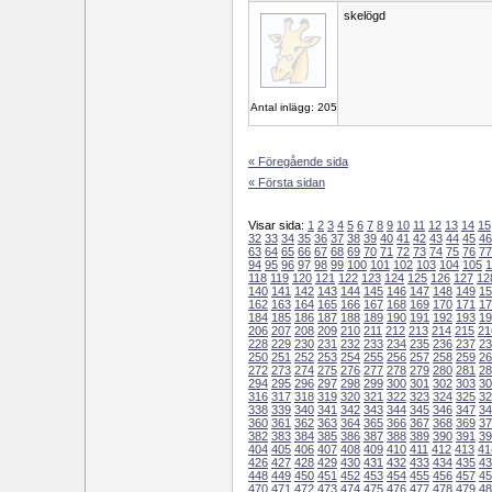
skelögd
Antal inlägg: 205
« Föregående sida
« Första sidan
Visar sida:
1
2
3
4
5
6
7
8
9
10
11
12
13
14
15
32
33
34
35
36
37
38
39
40
41
42
43
44
45
46
63
64
65
66
67
68
69
70
71
72
73
74
75
76
77
94
95
96
97
98
99
100
101
102
103
104
105
1
118
119
120
121
122
123
124
125
126
127
12
140
141
142
143
144
145
146
147
148
149
15
162
163
164
165
166
167
168
169
170
171
17
184
185
186
187
188
189
190
191
192
193
19
206
207
208
209
210
211
212
213
214
215
21
228
229
230
231
232
233
234
235
236
237
23
250
251
252
253
254
255
256
257
258
259
26
272
273
274
275
276
277
278
279
280
281
28
294
295
296
297
298
299
300
301
302
303
30
316
317
318
319
320
321
322
323
324
325
32
338
339
340
341
342
343
344
345
346
347
34
360
361
362
363
364
365
366
367
368
369
37
382
383
384
385
386
387
388
389
390
391
39
404
405
406
407
408
409
410
411
412
413
41
426
427
428
429
430
431
432
433
434
435
43
448
449
450
451
452
453
454
455
456
457
45
470
471
472
473
474
475
476
477
478
479
48