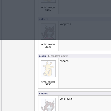
Antal inlägg:
5150
salsera
kongress
Antal inlägg:
2737
ajson
- Ej medlem längre
essens
Antal inlägg:
5150
salsera
sensmoral