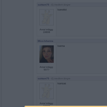
saittam75
- Ej medlem längre
kanotist
Antal inlägg:
16806
MissJohanna
kanna
Antal inlägg:
5077
saittam75
- Ej medlem längre
kansas
Antal inlägg:
16806