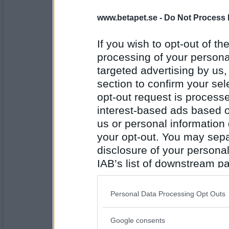
www.betapet.se -
Do Not Process 
MissJohanna
kandera
If you wish to opt-out of the
processing of your personal
targeted advertising by us
Antal inlägg:
5077
section to confirm your sel
opt-out request is proces
saittam75
- Ej medlem längre
interest-based ads based o
kantboll
us or personal information d
your opt-out. You may separ
disclosure of your personal
Antal inlägg:
16806
IAB’s list of downstream pa
also be disclosed by us to 
MissJohanna
kanonkula
Downstream Participants
th
Personal Data Processing Opt Outs
third parties.
Google consents
Please note that this web