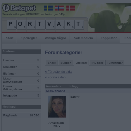
Senaste rullningen, PORtVAKT, av berlioz gav 140p
Start
Spelregler
Vanliga frågor
Sök medlem
Topplistor
For
Spelrum
Forumkategorier
Giraffen
3
Snack
Support
Ordlekar
IRL-spel
Turneringar
Krokodilen
0
« Föregående sida
Elefanten
0
« Första sidan
Musen
0
Böjningslistan
Grisen
Användare
Inlägg
2
Böjningslistan
MissJohanna
Inloggade
5
kantor
Mobilspel
Pågående
18 520
Antal inlägg:
5077