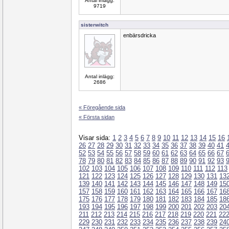
Antal inlägg:
9719
sisterwitch
enbärsdricka
Antal inlägg:
2686
« Föregående sida
« Första sidan
Visar sida:
1
2
3
4
5
6
7
8
9
10
11
12
13
14
15
16
26
27
28
29
30
31
32
33
34
35
36
37
38
39
40
41
52
53
54
55
56
57
58
59
60
61
62
63
64
65
66
67
78
79
80
81
82
83
84
85
86
87
88
89
90
91
92
93
102
103
104
105
106
107
108
109
110
111
112
113
121
122
123
124
125
126
127
128
129
130
131
13
139
140
141
142
143
144
145
146
147
148
149
15
157
158
159
160
161
162
163
164
165
166
167
16
175
176
177
178
179
180
181
182
183
184
185
18
193
194
195
196
197
198
199
200
201
202
203
20
211
212
213
214
215
216
217
218
219
220
221
22
229
230
231
232
233
234
235
236
237
238
239
24