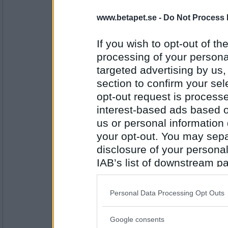
saittam75
- Ej medlem längre
amsterdam
www.betapet.se -
Do Not Process 
If you wish to opt-out of the
processing of your personal
Antal inlägg:
16806
targeted advertising by us
section to confirm your sel
eva-leva
dammlucka
opt-out request is proces
interest-based ads based o
us or personal information d
Antal inlägg:
your opt-out. You may separ
15408
disclosure of your personal
tanthäxa
- Ej medlem längre
IAB’s list of downstream pa
mammelucker
also be disclosed by us to 
Downstream Participants
th
Personal Data Processing Opt Outs
third parties.
Antal inlägg:
2016
Google consents
Please note that this web