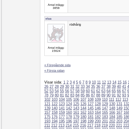
Antal inlägg:
3858
elaa
rödhårig
Antal inlägg:
15624
« Föregående sida
« Första sidan
Visar sida:
1
2
3
4
5
6
7
8
9
10
11
12
13
14
15
16
26
27
28
29
30
31
32
33
34
35
36
37
38
39
40
41
52
53
54
55
56
57
58
59
60
61
62
63
64
65
66
67
78
79
80
81
82
83
84
85
86
87
88
89
90
91
92
93
102
103
104
105
106
107
108
109
110
111
112
113
121
122
123
124
125
126
127
128
129
130
131
13
139
140
141
142
143
144
145
146
147
148
149
15
157
158
159
160
161
162
163
164
165
166
167
16
175
176
177
178
179
180
181
182
183
184
185
18
193
194
195
196
197
198
199
200
201
202
203
20
211
212
213
214
215
216
217
218
219
220
221
22