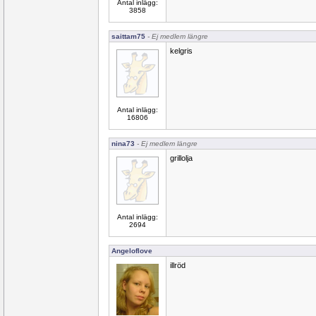
Antal inlägg:
3858
saittam75
- Ej medlem längre
kelgris
Antal inlägg:
16806
nina73
- Ej medlem längre
grillolja
Antal inlägg:
2694
Angeloflove
illröd