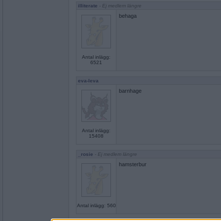
illiterate
- Ej medlem längre
behaga
Antal inlägg:
6521
eva-leva
barnhage
Antal inlägg:
15408
_rosie
- Ej medlem längre
hamsterbur
Antal inlägg: 560