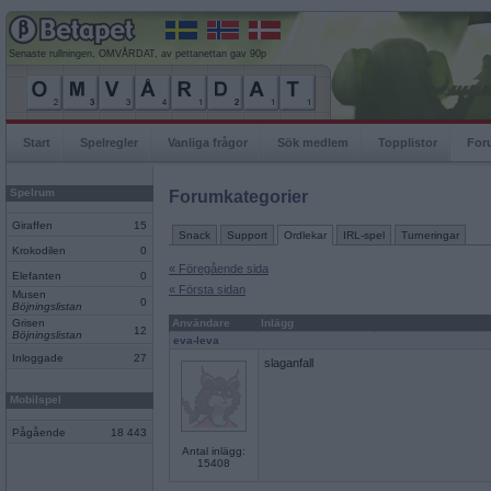
Senaste rullningen, OMVÅRDAT, av pettanettan gav 90p
Start
Spelregler
Vanliga frågor
Sök medlem
Topplistor
For
Spelrum
Forumkategorier
Giraffen
15
Snack
Support
Ordlekar
IRL-spel
Turneringar
Krokodilen
0
« Föregående sida
Elefanten
0
« Första sidan
Musen
0
Böjningslistan
Grisen
Användare
Inlägg
12
Böjningslistan
eva-leva
Inloggade
27
slaganfall
Mobilspel
Pågående
18 443
Antal inlägg:
15408