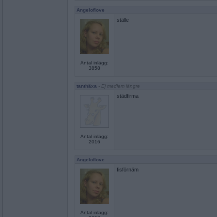
Angeloflove
ställe
Antal inlägg:
3858
tanthäxa
- Ej medlem längre
städfirma
Antal inlägg:
2016
Angeloflove
fisförnäm
Antal inlägg: