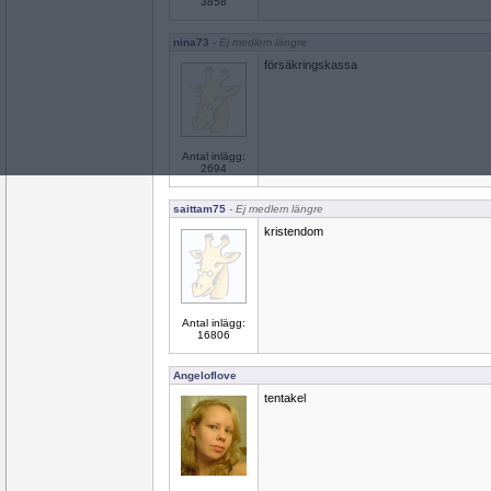
3858
nina73
- Ej medlem längre
försäkringskassa
Antal inlägg:
2694
saittam75
- Ej medlem längre
kristendom
Antal inlägg:
16806
Angeloflove
tentakel