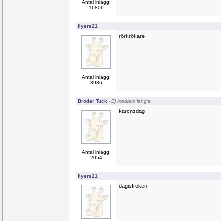
Antal inlägg:
16806
flyers21
rörkrökare
Antal inlägg:
3986
Broder Tuck
- Ej medlem längre
karensdag
Antal inlägg:
2054
flyers21
dagisfröken