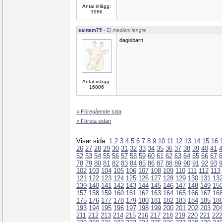
Antal inlägg:
3986
saittam75
- Ej medlem längre
dagisbarn
Antal inlägg:
16806
« Föregående sida
« Första sidan
Visar sida:
1
2
3
4
5
6
7
8
9
10
11
12
13
14
15
16
26
27
28
29
30
31
32
33
34
35
36
37
38
39
40
41
52
53
54
55
56
57
58
59
60
61
62
63
64
65
66
67
78
79
80
81
82
83
84
85
86
87
88
89
90
91
92
93
102
103
104
105
106
107
108
109
110
111
112
113
121
122
123
124
125
126
127
128
129
130
131
13
139
140
141
142
143
144
145
146
147
148
149
15
157
158
159
160
161
162
163
164
165
166
167
16
175
176
177
178
179
180
181
182
183
184
185
18
193
194
195
196
197
198
199
200
201
202
203
20
211
212
213
214
215
216
217
218
219
220
221
22