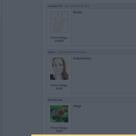
saittam75
- Ej medlem längre
fiende
Antal inlägg:
16806
Ulice
- Spelvärd/Forumvärd
endometrios
Antal inlägg:
3488
pilutta-dej
trilogi
Antal inlägg:
1689