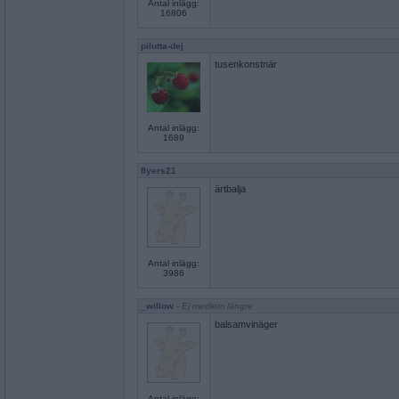
Antal inlägg:
16806
pilutta-dej
tusenkonstnär
Antal inlägg:
1689
flyers21
ärtbalja
Antal inlägg:
3986
_willow
- Ej medlem längre
balsamvinäger
Antal inlägg: