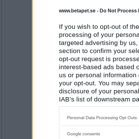
Ulice
- Spelvärd/Forumvärd
www.betapet.se -
Do Not Process 
loggbok
If you wish to opt-out of the
processing of your personal
Antal inlägg:
targeted advertising by us
3488
section to confirm your sel
Broder Tuck
- Ej medlem längre
opt-out request is proces
blogg
interest-based ads based o
us or personal information d
your opt-out. You may separ
Antal inlägg:
disclosure of your personal
2054
IAB’s list of downstream pa
Ulice
- Spelvärd/Forumvärd
also be disclosed by us to 
blodpöl
Downstream Participants
th
Personal Data Processing Opt Outs
third parties.
Google consents
Please note that this web
Antal inlägg: