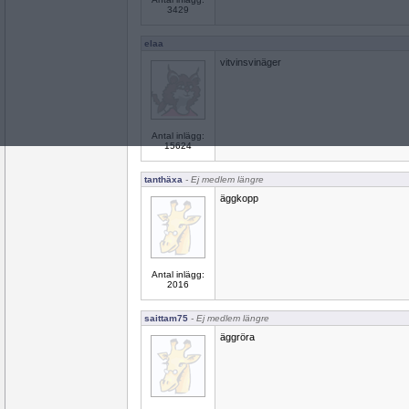
3429
elaa
vitvinsvinäger
Antal inlägg:
15624
tanthäxa
- Ej medlem längre
äggkopp
Antal inlägg:
2016
saittam75
- Ej medlem längre
äggröra