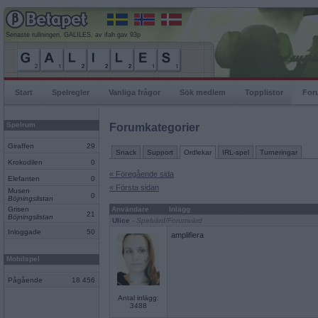
Senaste rullningen, GALILES, av ifah gav 93p
Start
Spelregler
Vanliga frågor
Sök medlem
Topplistor
For
Spelrum
Forumkategorier
Giraffen
29
Snack
Support
Ordlekar
IRL-spel
Turneringar
Krokodilen
0
« Föregående sida
Elefanten
0
« Första sidan
Musen
0
Böjningslistan
Grisen
Användare
Inlägg
21
Böjningslistan
Ulice
- Spelvärd/Forumvärd
Inloggade
50
amplifiera
Mobilspel
Pågående
18 456
Antal inlägg:
3488