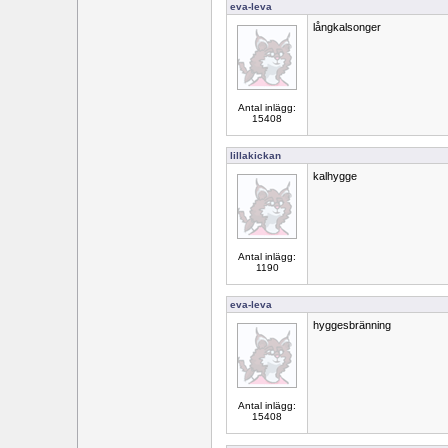
eva-leva
långkalsonger
Antal inlägg:
15408
lillakickan
kalhygge
Antal inlägg:
1190
eva-leva
hyggesbränning
Antal inlägg:
15408