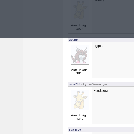
hetvägg
Antal inlägg:
2054
geupp
äggost
Antal inlägg:
3843
nina733
- Ej medlem längre
Fläsklägg
Antal inlägg:
4346
eva-leva