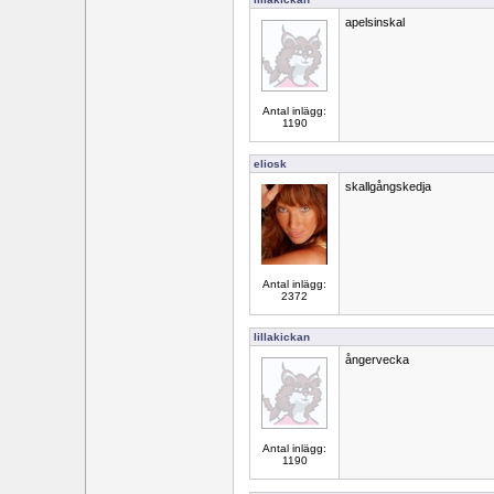
apelsinskal
Antal inlägg:
1190
eliosk
skallgångskedja
Antal inlägg:
2372
lillakickan
ångervecka
Antal inlägg:
1190