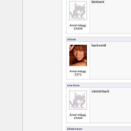
läskback
Antal inlägg:
15408
eliosk
backventil
Antal inlägg:
2372
eva-leva
vänsterback
Antal inlägg:
15408
lillakickan