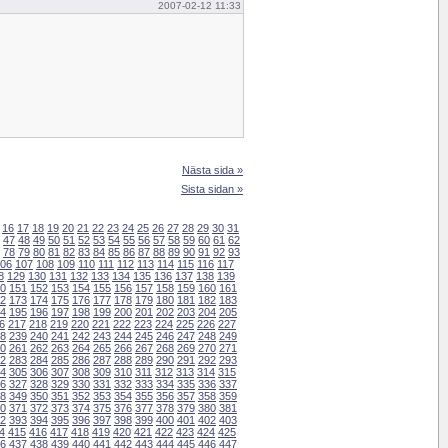
2007-02-12 11:33
Nästa sida »
Sista sidan »
16
17
18
19
20
21
22
23
24
25
26
27
28
29
30
31
47
48
49
50
51
52
53
54
55
56
57
58
59
60
61
62
78
79
80
81
82
83
84
85
86
87
88
89
90
91
92
93
06
107
108
109
110
111
112
113
114
115
116
117
8
129
130
131
132
133
134
135
136
137
138
139
0
151
152
153
154
155
156
157
158
159
160
161
2
173
174
175
176
177
178
179
180
181
182
183
4
195
196
197
198
199
200
201
202
203
204
205
6
217
218
219
220
221
222
223
224
225
226
227
8
239
240
241
242
243
244
245
246
247
248
249
0
261
262
263
264
265
266
267
268
269
270
271
2
283
284
285
286
287
288
289
290
291
292
293
4
305
306
307
308
309
310
311
312
313
314
315
6
327
328
329
330
331
332
333
334
335
336
337
8
349
350
351
352
353
354
355
356
357
358
359
0
371
372
373
374
375
376
377
378
379
380
381
2
393
394
395
396
397
398
399
400
401
402
403
4
415
416
417
418
419
420
421
422
423
424
425
6
437
438
439
440
441
442
443
444
445
446
447