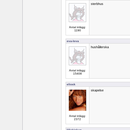
sterbhus
Antal inlägg:
1190
eva-leva
hushållerska
Antal inlägg:
15408
eliosk
skapelse
Antal inlägg:
2372
lillakickan