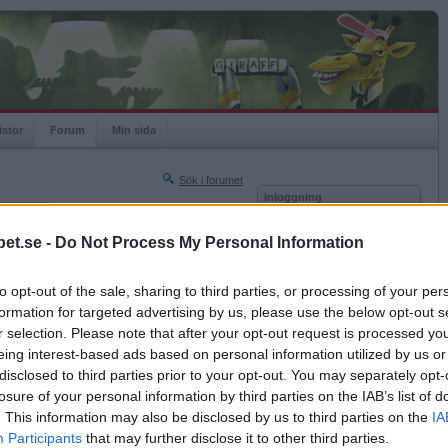
istor
Forum
Min sida
Sök i forumet
Inloggning
rneringar
Användare
et.se -
Do Not Process My Personal Information
Nästa sida »
Lösenord
Sista sidan »
to opt-out of the sale, sharing to third parties, or processing of your per
Kom ihåg mig
2007-02-11 00:52
formation for targeted advertising by us, please use the below opt-out s
Logga in
r selection. Please note that after your opt-out request is processed y
eing interest-based ads based on personal information utilized by us or
Glömt ditt lösenord?
Få ny aktiveringslänk
disclosed to third parties prior to your opt-out. You may separately opt-
losure of your personal information by third parties on the IAB’s list of
. This information may also be disclosed by us to third parties on the
IA
Betapet är gratis!
Participants
that may further disclose it to other third parties.