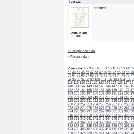
flyers21
brännvin
Antal inlägg:
3986
« Föregående sida
« Första sidan
Visar sida:
1
2
3
4
5
6
7
8
9
10
11
12
13
14
15
32
33
34
35
36
37
38
39
40
41
42
43
44
45
46
63
64
65
66
67
68
69
70
71
72
73
74
75
76
77
94
95
96
97
98
99
100
101
102
103
104
105
1
118
119
120
121
122
123
124
125
126
127
12
140
141
142
143
144
145
146
147
148
149
15
162
163
164
165
166
167
168
169
170
171
17
184
185
186
187
188
189
190
191
192
193
19
206
207
208
209
210
211
212
213
214
215
21
228
229
230
231
232
233
234
235
236
237
23
250
251
252
253
254
255
256
257
258
259
26
272
273
274
275
276
277
278
279
280
281
28
294
295
296
297
298
299
300
301
302
303
30
316
317
318
319
320
321
322
323
324
325
32
338
339
340
341
342
343
344
345
346
347
34
360
361
362
363
364
365
366
367
368
369
37
382
383
384
385
386
387
388
389
390
391
39
404
405
406
407
408
409
410
411
412
413
41
426
427
428
429
430
431
432
433
434
435
43