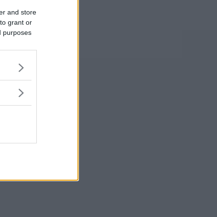
er and store
to grant or
ed purposes