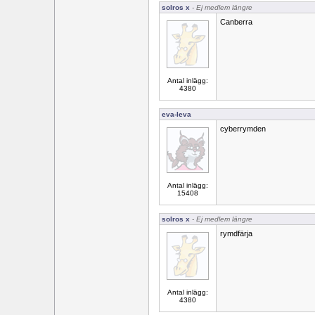
solros x
- Ej medlem längre
Canberra
Antal inlägg:
4380
eva-leva
cyberrymden
Antal inlägg:
15408
solros x
- Ej medlem längre
rymdfärja
Antal inlägg:
4380