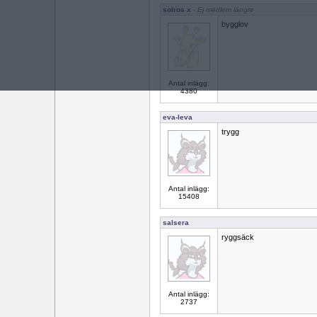
solros x
- Ej medlem längre
bygglov
Antal inlägg:
4380
eva-leva
trygg
Antal inlägg:
15408
salsera
ryggsäck
Antal inlägg:
2737