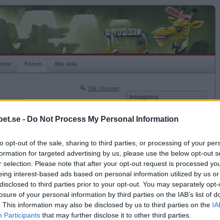
istor
Forum
Min sida
Sök i forumet
Inloggning
rneringar
Användare
et.se -
Do Not Process My Personal Information
Nästa sida »
Lösenord
Sista sidan »
to opt-out of the sale, sharing to third parties, or processing of your per
Kom ihåg mig
2009-12-22 09:49
formation for targeted advertising by us, please use the below opt-out s
Logga in
r selection. Please note that after your opt-out request is processed y
eing interest-based ads based on personal information utilized by us or
Glömt ditt lösenord?
Få ny aktiveringslänk
disclosed to third parties prior to your opt-out. You may separately opt-
losure of your personal information by third parties on the IAB’s list of
. This information may also be disclosed by us to third parties on the
IA
Betapet är gratis!
Participants
that may further disclose it to other third parties.