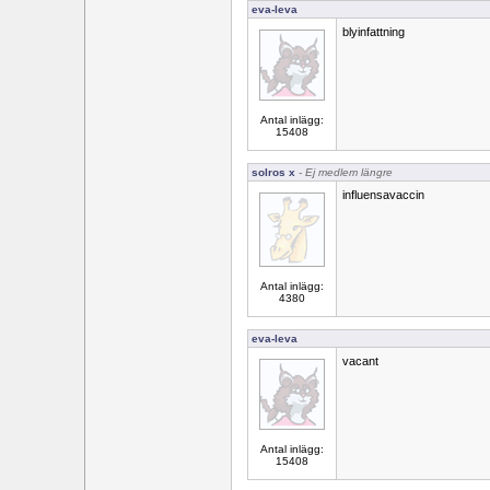
eva-leva
blyinfattning
Antal inlägg:
15408
solros x
- Ej medlem längre
influensavaccin
Antal inlägg:
4380
eva-leva
vacant
Antal inlägg:
15408