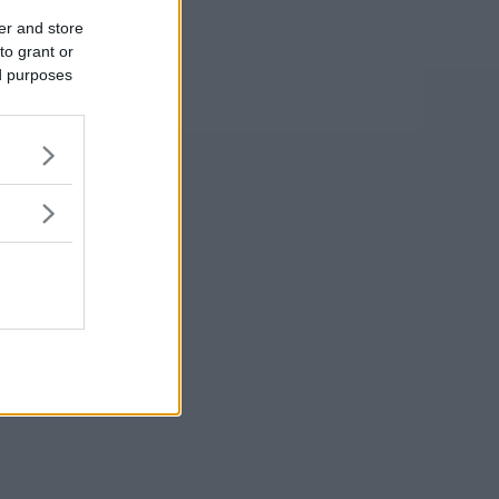
er and store
to grant or
ed purposes