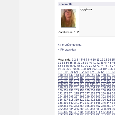
snottran82
ryggtavla
Antal inlägg: 132
« Föregående sida
« Första sidan
Visar sida:
1
2
3
4
5
6
7
8
9
10
11
12
13
14
15
32
33
34
35
36
37
38
39
40
41
42
43
44
45
46
63
64
65
66
67
68
69
70
71
72
73
74
75
76
77
94
95
96
97
98
99
100
101
102
103
104
105
1
118
119
120
121
122
123
124
125
126
127
12
140
141
142
143
144
145
146
147
148
149
15
162
163
164
165
166
167
168
169
170
171
17
184
185
186
187
188
189
190
191
192
193
19
206
207
208
209
210
211
212
213
214
215
21
228
229
230
231
232
233
234
235
236
237
23
250
251
252
253
254
255
256
257
258
259
26
272
273
274
275
276
277
278
279
280
281
28
294
295
296
297
298
299
300
301
302
303
30
316
317
318
319
320
321
322
323
324
325
32
338
339
340
341
342
343
344
345
346
347
34
360
361
362
363
364
365
366
367
368
369
37
382
383
384
385
386
387
388
389
390
391
39
404
405
406
407
408
409
410
411
412
413
41