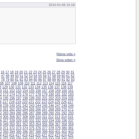
2010-01-06 10:18
Nästa sida »
Sista sidan »
16
17
18
19
20
21
22
23
24
25
26
27
28
29
30
31
47
48
49
50
51
52
53
54
55
56
57
58
59
60
61
62
78
79
80
81
82
83
84
85
86
87
88
89
90
91
92
93
06
107
108
109
110
111
112
113
114
115
116
117
8
129
130
131
132
133
134
135
136
137
138
139
0
151
152
153
154
155
156
157
158
159
160
161
2
173
174
175
176
177
178
179
180
181
182
183
4
195
196
197
198
199
200
201
202
203
204
205
6
217
218
219
220
221
222
223
224
225
226
227
8
239
240
241
242
243
244
245
246
247
248
249
0
261
262
263
264
265
266
267
268
269
270
271
2
283
284
285
286
287
288
289
290
291
292
293
4
305
306
307
308
309
310
311
312
313
314
315
6
327
328
329
330
331
332
333
334
335
336
337
8
349
350
351
352
353
354
355
356
357
358
359
0
371
372
373
374
375
376
377
378
379
380
381
2
393
394
395
396
397
398
399
400
401
402
403
4
415
416
417
418
419
420
421
422
423
424
425