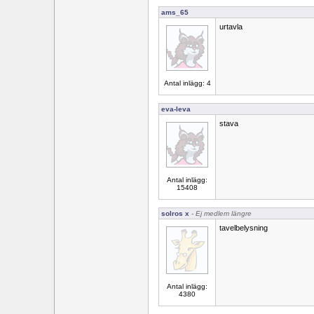
ams_65
urtavla
Antal inlägg: 4
eva-leva
stava
Antal inlägg:
15408
solros x
- Ej medlem längre
tavelbelysning
Antal inlägg:
4380