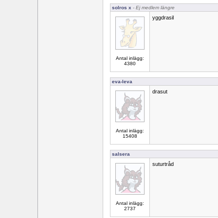
solros x
- Ej medlem längre
yggdrasil
Antal inlägg:
4380
eva-leva
drasut
Antal inlägg:
15408
salsera
suturtråd
Antal inlägg:
2737