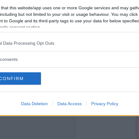
2009-12-22 10:54
Vill du bli
 that this website/app uses one or more Google services and may gath
medlem?
including but not limited to your visit or usage behaviour. You may click 
 to Google and its third-party tags to use your data for below specifi
Skapa nytt konto
ogle consent section.
l Data Processing Opt Outs
2009-12-23 16:16
consents
CONFIRM
2009-12-25 03:40
Data Deletion
Data Access
Privacy Policy