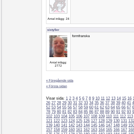
Antal inlägg: 24
sixty5er
formfranska
Antal inlägg:
2772
« Föregående sida
« Första sidan
Visar sida:
1
2
3
4
5
6
7
8
9
10
11
12
13
14
15
16
26
27
28
29
30
31
32
33
34
35
36
37
38
39
40
41
52
53
54
55
56
57
58
59
60
61
62
63
64
65
66
67
78
79
80
81
82
83
84
85
86
87
88
89
90
91
92
93
102
103
104
105
106
107
108
109
110
111
112
113
121
122
123
124
125
126
127
128
129
130
131
13
139
140
141
142
143
144
145
146
147
148
149
15
157
158
159
160
161
162
163
164
165
166
167
16