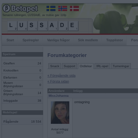
Senaste rullningen, LUSSAdE, av trulsie gav 118p
Start
Spelregler
Vanliga frågor
Sök medlem
Topplistor
For
Spelrum
Forumkategorier
Giraffen
24
Snack
Support
Ordlekar
IRL-spel
Turneringar
Krokodilen
0
« Föregående sida
Elefanten
0
« Första sidan
Musen
0
Böjningslistan
Grisen
Användare
Inlägg
14
Böjningslistan
MissJohanna
Inloggade
38
omtagning
Mobilspel
Pågående
18 534
Antal inlägg:
5077