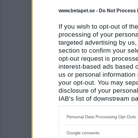
2772
www.betapet.se -
Do Not Process 
MissJohanna
fantastisk
If you wish to opt-out of the
processing of your personal
targeted advertising by us
Antal inlägg:
section to confirm your sel
5077
opt-out request is proces
sixty5er
interest-based ads based o
Graciös
us or personal information d
your opt-out. You may separ
disclosure of your personal
Antal inlägg:
IAB’s list of downstream pa
2772
also be disclosed by us to 
MissJohanna
Downstream Participants
th
Personal Data Processing Opt Outs
österut
third parties.
Google consents
Please note that this web