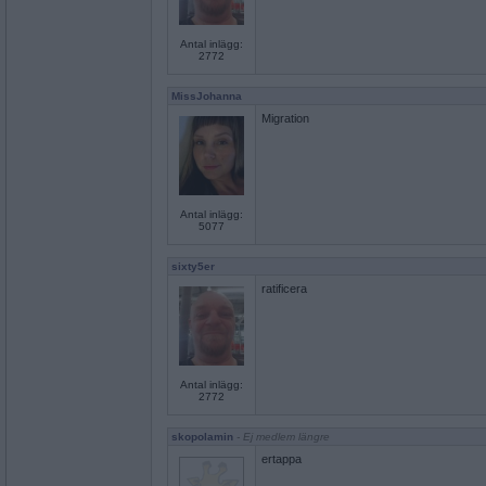
Antal inlägg:
2772
MissJohanna
Migration
Antal inlägg:
5077
sixty5er
ratificera
Antal inlägg:
2772
skopolamin
- Ej medlem längre
ertappa