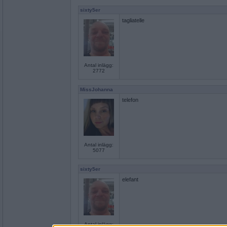
sixty5er
tagliatelle
Antal inlägg:
2772
MissJohanna
telefon
Antal inlägg:
5077
sixty5er
elefant
Antal inlägg: