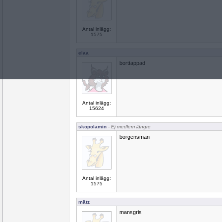
Antal inlägg:
1575
elaa
borttappad
Antal inlägg:
15624
skopolamin
- Ej medlem längre
borgensman
Antal inlägg:
1575
mätz
mansgris