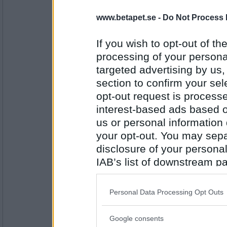
Antal inlägg: 446
www.betapet.se -
Do Not Process 
sushifish
vissla
If you wish to opt-out of the
processing of your personal
Antal inlägg:
targeted advertising by us
1277
section to confirm your sel
monkan56
opt-out request is proces
slyngel
interest-based ads based o
us or personal information d
your opt-out. You may separ
Antal inlägg: 910
disclosure of your personal
IAB’s list of downstream pa
elaa
also be disclosed by us to 
grodyngel
Downstream Participants
th
Personal Data Processing Opt Outs
third parties.
Antal inlägg:
Google consents
15624
Please note that this web