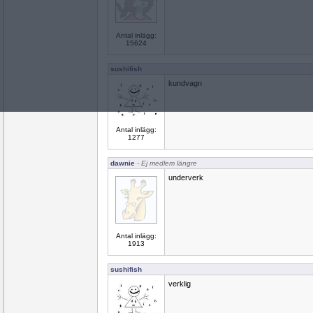
Antal inlägg:
15624
sushifish
kundvagn
Antal inlägg:
1277
dawnie
- Ej medlem längre
underverk
Antal inlägg:
1913
sushifish
verklig