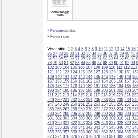
Antal inlägg:
2686
« Föregående sida
« Första sidan
Visar sida:
1
2
3
4
5
6
7
8
9
10
11
12
13
14
15
16
26
27
28
29
30
31
32
33
34
35
36
37
38
39
40
41
52
53
54
55
56
57
58
59
60
61
62
63
64
65
66
67
78
79
80
81
82
83
84
85
86
87
88
89
90
91
92
93
102
103
104
105
106
107
108
109
110
111
112
113
121
122
123
124
125
126
127
128
129
130
131
13
139
140
141
142
143
144
145
146
147
148
149
15
157
158
159
160
161
162
163
164
165
166
167
16
175
176
177
178
179
180
181
182
183
184
185
18
193
194
195
196
197
198
199
200
201
202
203
20
211
212
213
214
215
216
217
218
219
220
221
22
229
230
231
232
233
234
235
236
237
238
239
24
247
248
249
250
251
252
253
254
255
256
257
25
265
266
267
268
269
270
271
272
273
274
275
27
283
284
285
286
287
288
289
290
291
292
293
29
301
302
303
304
305
306
307
308
309
310
311
31
319
320
321
322
323
324
325
326
327
328
329
33
337
338
339
340
341
342
343
344
345
346
347
34
355
356
357
358
359
360
361
362
363
364
365
36
373
374
375
376
377
378
379
380
381
382
383
38