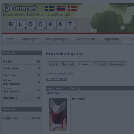
Senaste rullningen, BLOCKAT, av matteus66 gav 119p
Start
Spelregler
Vanliga frågor
Sök medlem
Topplistor
For
Spelrum
Forumkategorier
Giraffen
20
Snack
Support
Ordlekar
IRL-spel
Turneringar
Krokodilen
0
« Föregående sida
Elefanten
0
« Första sidan
Musen
0
Böjningslistan
Grisen
Användare
Inlägg
25
Böjningslistan
delfinus
Inloggade
45
beteende
Mobilspel
Pågående
18 458