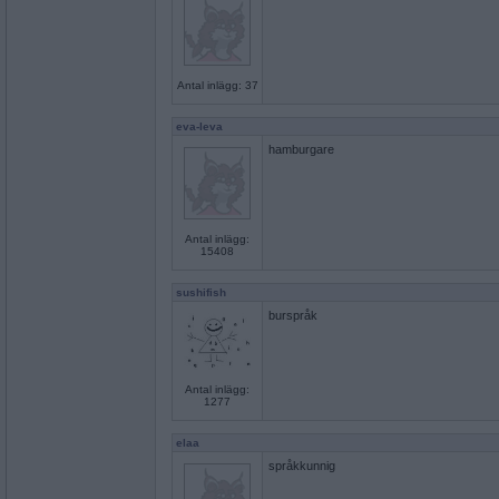
Antal inlägg: 37
eva-leva
hamburgare
Antal inlägg:
15408
sushifish
burspråk
Antal inlägg:
1277
elaa
språkkunnig