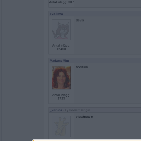
Antal inlägg: 387
eva-leva
devis
Antal inlägg:
15408
MadameMim
revision
Antal inlägg:
1725
_veruca
- Ej medlem längre
vissångare