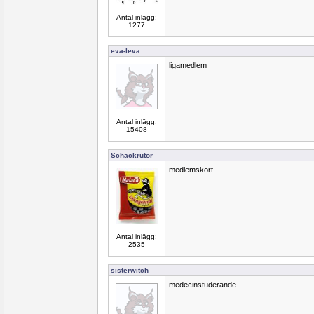
Antal inlägg:
1277
eva-leva
ligamedlem
Antal inlägg:
15408
Schackrutor
medlemskort
Antal inlägg:
2535
sisterwitch
medecinstuderande