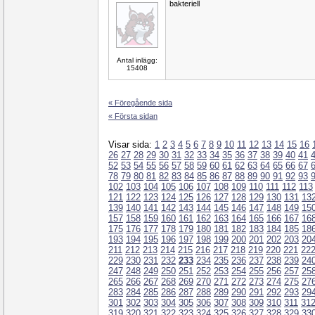
bakteriell
Antal inlägg:
15408
« Föregående sida
« Första sidan
Visar sida:
1
2
3
4
5
6
7
8
9
10
11
12
13
14
15
16
26
27
28
29
30
31
32
33
34
35
36
37
38
39
40
41
52
53
54
55
56
57
58
59
60
61
62
63
64
65
66
67
78
79
80
81
82
83
84
85
86
87
88
89
90
91
92
93
102
103
104
105
106
107
108
109
110
111
112
113
121
122
123
124
125
126
127
128
129
130
131
13
139
140
141
142
143
144
145
146
147
148
149
15
157
158
159
160
161
162
163
164
165
166
167
16
175
176
177
178
179
180
181
182
183
184
185
18
193
194
195
196
197
198
199
200
201
202
203
20
211
212
213
214
215
216
217
218
219
220
221
22
229
230
231
232
233
234
235
236
237
238
239
24
247
248
249
250
251
252
253
254
255
256
257
25
265
266
267
268
269
270
271
272
273
274
275
27
283
284
285
286
287
288
289
290
291
292
293
29
301
302
303
304
305
306
307
308
309
310
311
31
319
320
321
322
323
324
325
326
327
328
329
33