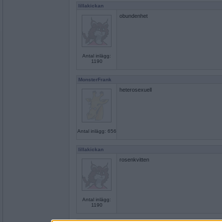
lillakickan
obundenhet
Antal inlägg:
1190
MonsterFrank
heterosexuell
Antal inlägg: 656
lillakickan
rosenkvitten
Antal inlägg:
1190