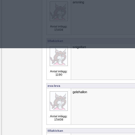
ansning
Antal inlägg:
15408
lillakickan
snigelfart
Antal inlägg:
1190
eva-leva
gelehallon
Antal inlägg:
15408
lillakickan