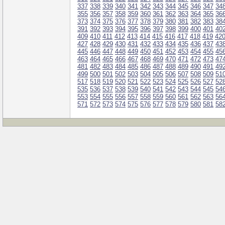
337
338
339
340
341
342
343
344
345
346
347
34
355
356
357
358
359
360
361
362
363
364
365
36
373
374
375
376
377
378
379
380
381
382
383
38
391
392
393
394
395
396
397
398
399
400
401
40
409
410
411
412
413
414
415
416
417
418
419
42
427
428
429
430
431
432
433
434
435
436
437
43
445
446
447
448
449
450
451
452
453
454
455
45
463
464
465
466
467
468
469
470
471
472
473
47
481
482
483
484
485
486
487
488
489
490
491
49
499
500
501
502
503
504
505
506
507
508
509
51
517
518
519
520
521
522
523
524
525
526
527
52
535
536
537
538
539
540
541
542
543
544
545
54
553
554
555
556
557
558
559
560
561
562
563
56
571
572
573
574
575
576
577
578
579
580
581
58