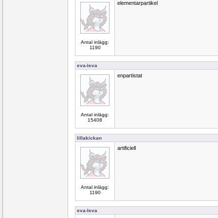
elementarpartikel
Antal inlägg:
1190
eva-leva
enpartistat
Antal inlägg:
15408
lillakickan
artificiell
Antal inlägg:
1190
eva-leva