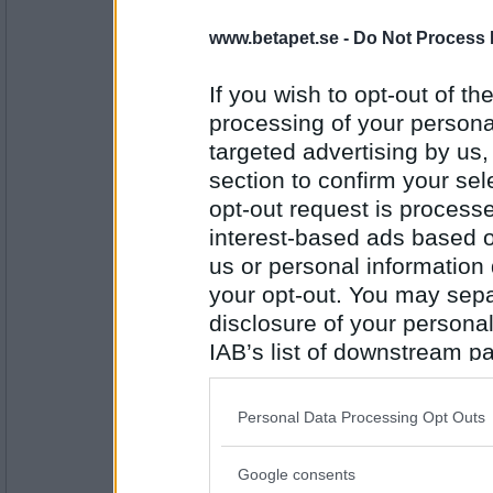
flyers21
rosevin
www.betapet.se -
Do Not Process 
If you wish to opt-out of the
processing of your personal
Antal inlägg:
3986
targeted advertising by us
mortischia
section to confirm your sel
eventuell
opt-out request is proces
interest-based ads based o
us or personal information d
your opt-out. You may separ
Antal inlägg: 633
disclosure of your personal
lillakickan
IAB’s list of downstream pa
ventilationstrumma
also be disclosed by us to 
Downstream Participants
th
Personal Data Processing Opt Outs
third parties.
Antal inlägg:
1190
Google consents
Please note that this web