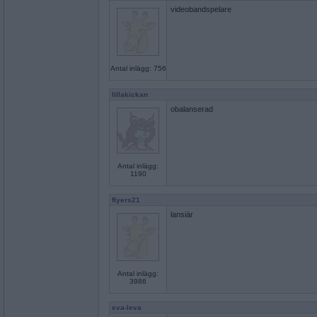
videobandspelare
Antal inlägg: 756
lillakickan
obalanserad
Antal inlägg:
1190
flyers21
lansiär
Antal inlägg:
3986
eva-leva