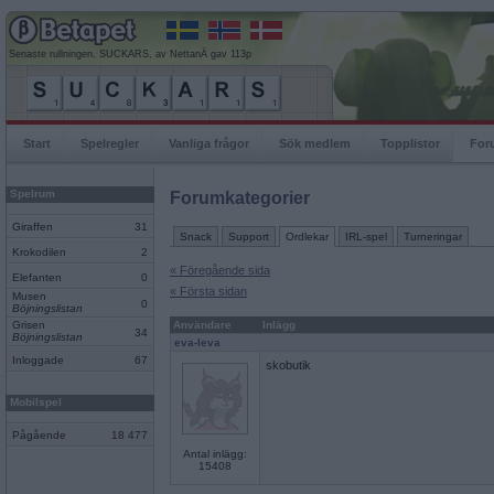
Senaste rullningen, SUCKARS, av NettanÄ gav 113p
Start
Spelregler
Vanliga frågor
Sök medlem
Topplistor
For
Spelrum
Forumkategorier
Giraffen
31
Snack
Support
Ordlekar
IRL-spel
Turneringar
Krokodilen
2
« Föregående sida
Elefanten
0
« Första sidan
Musen
0
Böjningslistan
Grisen
Användare
Inlägg
34
Böjningslistan
eva-leva
Inloggade
67
skobutik
Mobilspel
Pågående
18 477
Antal inlägg:
15408