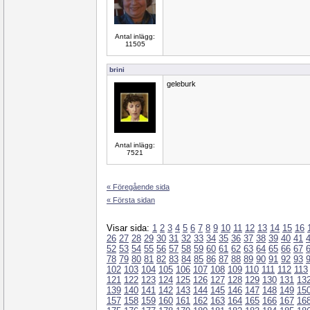
Antal inlägg:
11505
brini
geleburk
Antal inlägg:
7521
« Föregående sida
« Första sidan
Visar sida:
1
2
3
4
5
6
7
8
9
10
11
12
13
14
15
16
26
27
28
29
30
31
32
33
34
35
36
37
38
39
40
41
52
53
54
55
56
57
58
59
60
61
62
63
64
65
66
67
78
79
80
81
82
83
84
85
86
87
88
89
90
91
92
93
102
103
104
105
106
107
108
109
110
111
112
113
121
122
123
124
125
126
127
128
129
130
131
13
139
140
141
142
143
144
145
146
147
148
149
15
157
158
159
160
161
162
163
164
165
166
167
16