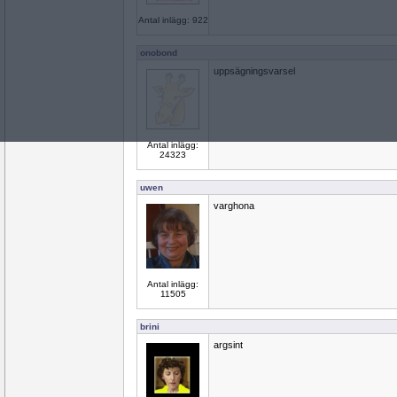
Antal inlägg: 922
onobond
uppsägningsvarsel
Antal inlägg:
24323
uwen
varghona
Antal inlägg:
11505
brini
argsint