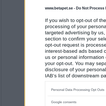
11505
www.betapet.se -
Do Not Process 
farmor448
markägare
If you wish to opt-out of the
processing of your personal
targeted advertising by us
Antal inlägg:
section to confirm your sel
6961
opt-out request is proces
uwen
interest-based ads based o
marknadsförsäljare
us or personal information d
your opt-out. You may separ
disclosure of your personal
Antal inlägg:
IAB’s list of downstream pa
11505
also be disclosed by us to 
farmor448
Downstream Participants
th
säljargument
Personal Data Processing Opt Outs
third parties.
Google consents
Please note that this web