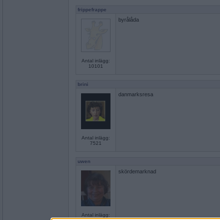
frippefrappe
byrålåda
Antal inlägg:
10101
brini
danmarksresa
Antal inlägg:
7521
uwen
skördemarknad
Antal inlägg: