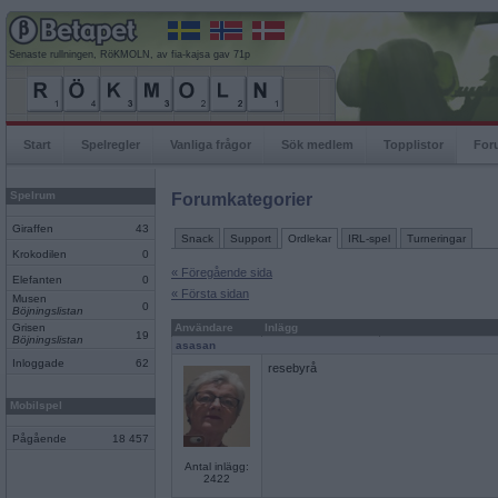
Senaste rullningen, RöKMOLN, av fia-kajsa gav 71p
Start
Spelregler
Vanliga frågor
Sök medlem
Topplistor
For
Spelrum
Forumkategorier
Giraffen
43
Snack
Support
Ordlekar
IRL-spel
Turneringar
Krokodilen
0
« Föregående sida
Elefanten
0
« Första sidan
Musen
0
Böjningslistan
Grisen
Användare
Inlägg
19
Böjningslistan
asasan
Inloggade
62
resebyrå
Mobilspel
Pågående
18 457
Antal inlägg:
2422