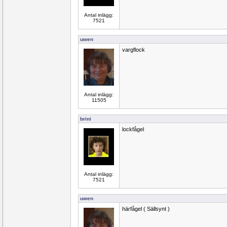
Antal inlägg:
7521
uwen
vargflock
Antal inlägg:
11505
brini
lockfågel
Antal inlägg:
7521
uwen
härfågel ( Sällsynt )