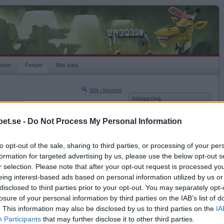
istor
Forum
Min sida
Sök i forumet
Inloggning
rneringar
Användare
et.se -
Do Not Process My Personal Information
Nästa sida »
Lösenord
Sista sidan »
to opt-out of the sale, sharing to third parties, or processing of your per
Kom ihåg mig
2007-06-03 22:55
formation for targeted advertising by us, please use the below opt-out s
Logga in
r selection. Please note that after your opt-out request is processed y
eing interest-based ads based on personal information utilized by us or
Glömt ditt lösenord?
Få ny aktiveringslänk
disclosed to third parties prior to your opt-out. You may separately opt-
losure of your personal information by third parties on the IAB’s list of
. This information may also be disclosed by us to third parties on the
IA
Betapet är gratis!
Participants
that may further disclose it to other third parties.