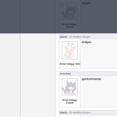
betjänt
Antal inlägg:
15408
plack
- Ej medlem längre
äntligen
Antal inlägg: 640
eva-leva
igenkommande
Antal inlägg:
15408
plack
- Ej medlem längre