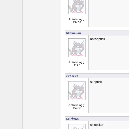
Antal inlägg:
15408
lillakickan
antiseptisk
Antal inlägg:
1190
eva-leva
skeptisk
Antal inlägg:
15408
Lillråttan
skioptikon