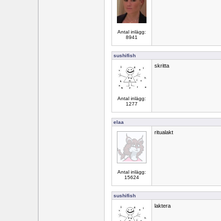
Antal inlägg:
8941
sushifish
skritta
Antal inlägg:
1277
elaa
ritualakt
Antal inlägg:
15624
sushifish
laktera