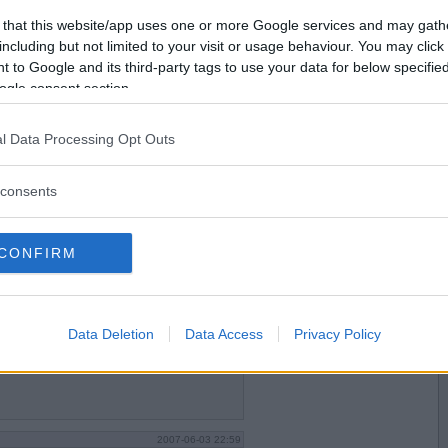
2007-06-03 22:56
Vill du bli
 that this website/app uses one or more Google services and may gath
medlem?
including but not limited to your visit or usage behaviour. You may click 
 to Google and its third-party tags to use your data for below specifi
Skapa nytt konto
ogle consent section.
l Data Processing Opt Outs
2007-06-03 22:56
consents
CONFIRM
2007-06-03 22:58
Data Deletion
Data Access
Privacy Policy
2007-06-03 22:59