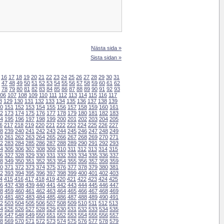
Nästa sida »
Sista sidan »
16
17
18
19
20
21
22
23
24
25
26
27
28
29
30
31
47
48
49
50
51
52
53
54
55
56
57
58
59
60
61
62
78
79
80
81
82
83
84
85
86
87
88
89
90
91
92
93
06
107
108
109
110
111
112
113
114
115
116
117
8
129
130
131
132
133
134
135
136
137
138
139
0
151
152
153
154
155
156
157
158
159
160
161
2
173
174
175
176
177
178
179
180
181
182
183
4
195
196
197
198
199
200
201
202
203
204
205
6
217
218
219
220
221
222
223
224
225
226
227
8
239
240
241
242
243
244
245
246
247
248
249
0
261
262
263
264
265
266
267
268
269
270
271
2
283
284
285
286
287
288
289
290
291
292
293
4
305
306
307
308
309
310
311
312
313
314
315
6
327
328
329
330
331
332
333
334
335
336
337
8
349
350
351
352
353
354
355
356
357
358
359
0
371
372
373
374
375
376
377
378
379
380
381
2
393
394
395
396
397
398
399
400
401
402
403
4
415
416
417
418
419
420
421
422
423
424
425
6
437
438
439
440
441
442
443
444
445
446
447
8
459
460
461
462
463
464
465
466
467
468
469
0
481
482
483
484
485
486
487
488
489
490
491
2
503
504
505
506
507
508
509
510
511
512
513
4
525
526
527
528
529
530
531
532
533
534
535
6
547
548
549
550
551
552
553
554
555
556
557
8
569
570
571
572
573
574
575
576
577
578
579