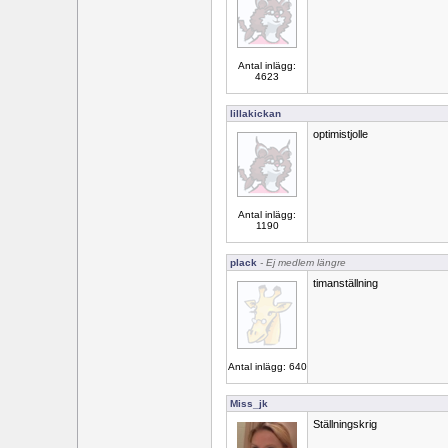
Antal inlägg:
4623
lillakickan
optimistjolle
Antal inlägg:
1190
plack
- Ej medlem längre
timanställning
Antal inlägg: 640
Miss_jk
Ställningskrig