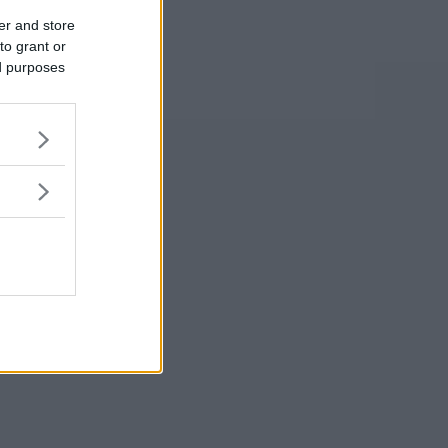
er and store
to grant or
ed purposes