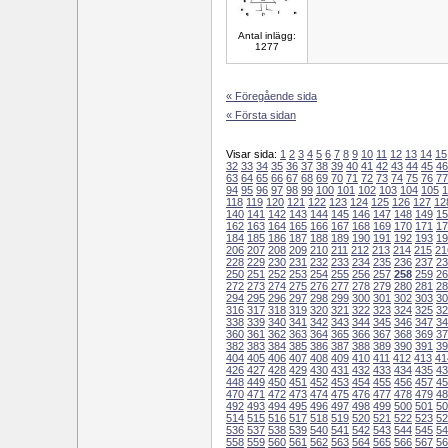
Antal inlägg:
1277
« Föregående sida
« Första sidan
Visar sida:
1
2
3
4
5
6
7
8
9
10
11
12
13
14
15
32
33
34
35
36
37
38
39
40
41
42
43
44
45
46
63
64
65
66
67
68
69
70
71
72
73
74
75
76
77
94
95
96
97
98
99
100
101
102
103
104
105
1
118
119
120
121
122
123
124
125
126
127
12
140
141
142
143
144
145
146
147
148
149
15
162
163
164
165
166
167
168
169
170
171
17
184
185
186
187
188
189
190
191
192
193
19
206
207
208
209
210
211
212
213
214
215
21
228
229
230
231
232
233
234
235
236
237
23
250
251
252
253
254
255
256
257
258
259
26
272
273
274
275
276
277
278
279
280
281
28
294
295
296
297
298
299
300
301
302
303
30
316
317
318
319
320
321
322
323
324
325
32
338
339
340
341
342
343
344
345
346
347
34
360
361
362
363
364
365
366
367
368
369
37
382
383
384
385
386
387
388
389
390
391
39
404
405
406
407
408
409
410
411
412
413
41
426
427
428
429
430
431
432
433
434
435
43
448
449
450
451
452
453
454
455
456
457
45
470
471
472
473
474
475
476
477
478
479
48
492
493
494
495
496
497
498
499
500
501
50
514
515
516
517
518
519
520
521
522
523
52
536
537
538
539
540
541
542
543
544
545
54
558
559
560
561
562
563
564
565
566
567
56