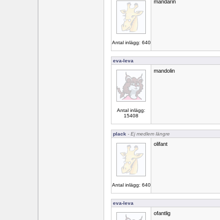
mandarin
Antal inlägg: 640
eva-leva
mandolin
Antal inlägg:
15408
plack
- Ej medlem längre
olifant
Antal inlägg: 640
eva-leva
ofantlig