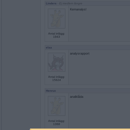
Linders
- Ej medlem längre
Kemanalys!
Antal inlägg:
1943
elaa
analysrapport
Antal inlägg:
15624
Henrux
analklåda
Antal inlägg:
1368