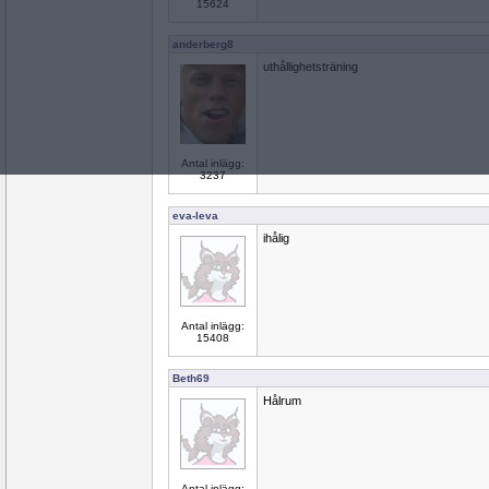
15624
anderberg8
uthållighetsträning
Antal inlägg:
3237
eva-leva
ihålig
Antal inlägg:
15408
Beth69
Hålrum
Antal inlägg: