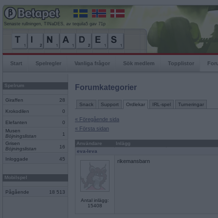
Senaste rullningen, TINaDES, av tequila5 gav 71p
Start
Spelregler
Vanliga frågor
Sök medlem
Topplistor
For
Spelrum
Forumkategorier
Giraffen
28
Snack
Support
Ordlekar
IRL-spel
Turneringar
Krokodilen
0
« Föregående sida
Elefanten
0
« Första sidan
Musen
1
Böjningslistan
Grisen
Användare
Inlägg
16
Böjningslistan
eva-leva
Inloggade
45
rikemansbarn
Mobilspel
Pågående
18 513
Antal inlägg:
15408