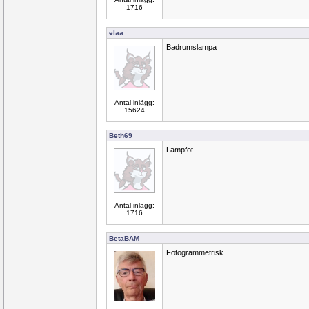
1716
elaa
Badrumslampa
Antal inlägg:
15624
Beth69
Lampfot
Antal inlägg:
1716
BetaBAM
Fotogrammetrisk