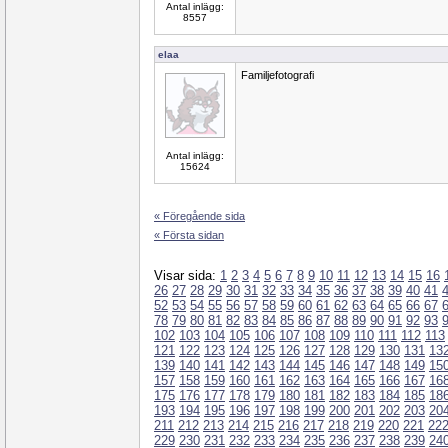
Antal inlägg:
8557
elaa
Familjefotografi
Antal inlägg:
15624
« Föregående sida
« Första sidan
Visar sida:
1
2
3
4
5
6
7
8
9
10
11
12
13
14
15
16
26
27
28
29
30
31
32
33
34
35
36
37
38
39
40
41
52
53
54
55
56
57
58
59
60
61
62
63
64
65
66
67
78
79
80
81
82
83
84
85
86
87
88
89
90
91
92
93
102
103
104
105
106
107
108
109
110
111
112
113
121
122
123
124
125
126
127
128
129
130
131
13
139
140
141
142
143
144
145
146
147
148
149
15
157
158
159
160
161
162
163
164
165
166
167
16
175
176
177
178
179
180
181
182
183
184
185
18
193
194
195
196
197
198
199
200
201
202
203
20
211
212
213
214
215
216
217
218
219
220
221
22
229
230
231
232
233
234
235
236
237
238
239
24