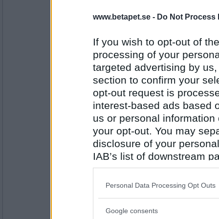
deGothia
www.betapet.se -
Do Not Process 
Klåfingrighet
If you wish to opt-out of the
processing of your personal
Antal inlägg:
targeted advertising by us
5079
section to confirm your sel
elaa
opt-out request is proces
finurlighet
interest-based ads based o
us or personal information d
your opt-out. You may separ
Antal inlägg:
15624
disclosure of your personal
IAB’s list of downstream pa
deGothia
also be disclosed by us to 
Liggunderlag
Downstream Participants
th
Personal Data Processing Opt Outs
third parties.
Google consents
Antal inlägg:
Please note that this web
5079