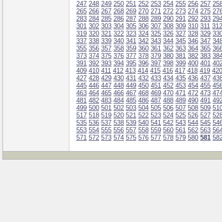
247
248
249
250
251
252
253
254
255
256
257
25
265
266
267
268
269
270
271
272
273
274
275
27
283
284
285
286
287
288
289
290
291
292
293
29
301
302
303
304
305
306
307
308
309
310
311
31
319
320
321
322
323
324
325
326
327
328
329
33
337
338
339
340
341
342
343
344
345
346
347
34
355
356
357
358
359
360
361
362
363
364
365
36
373
374
375
376
377
378
379
380
381
382
383
38
391
392
393
394
395
396
397
398
399
400
401
40
409
410
411
412
413
414
415
416
417
418
419
42
427
428
429
430
431
432
433
434
435
436
437
43
445
446
447
448
449
450
451
452
453
454
455
45
463
464
465
466
467
468
469
470
471
472
473
47
481
482
483
484
485
486
487
488
489
490
491
49
499
500
501
502
503
504
505
506
507
508
509
51
517
518
519
520
521
522
523
524
525
526
527
52
535
536
537
538
539
540
541
542
543
544
545
54
553
554
555
556
557
558
559
560
561
562
563
56
571
572
573
574
575
576
577
578
579
580
581
58