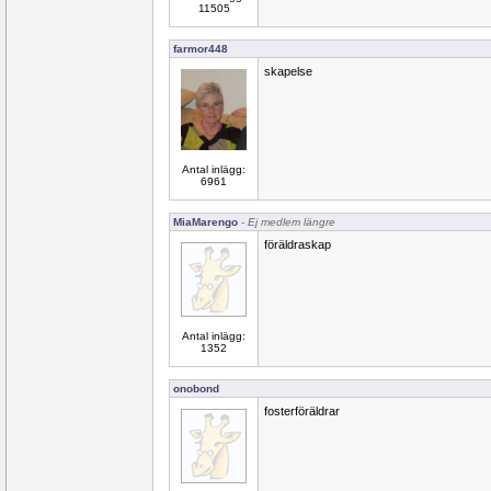
11505
farmor448
skapelse
Antal inlägg:
6961
MiaMarengo
- Ej medlem längre
föräldraskap
Antal inlägg:
1352
onobond
fosterföräldrar