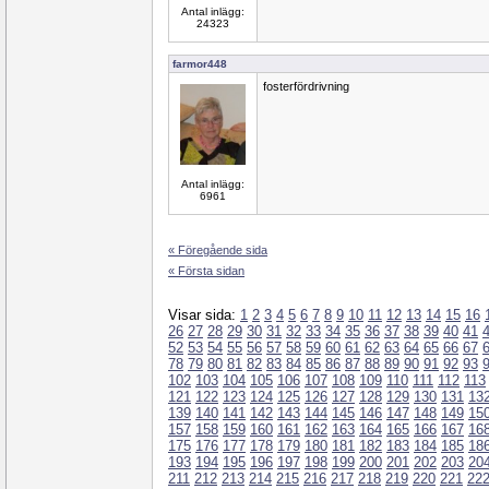
Antal inlägg:
24323
farmor448
fosterfördrivning
Antal inlägg:
6961
« Föregående sida
« Första sidan
Visar sida:
1
2
3
4
5
6
7
8
9
10
11
12
13
14
15
16
26
27
28
29
30
31
32
33
34
35
36
37
38
39
40
41
52
53
54
55
56
57
58
59
60
61
62
63
64
65
66
67
78
79
80
81
82
83
84
85
86
87
88
89
90
91
92
93
102
103
104
105
106
107
108
109
110
111
112
113
121
122
123
124
125
126
127
128
129
130
131
13
139
140
141
142
143
144
145
146
147
148
149
15
157
158
159
160
161
162
163
164
165
166
167
16
175
176
177
178
179
180
181
182
183
184
185
18
193
194
195
196
197
198
199
200
201
202
203
20
211
212
213
214
215
216
217
218
219
220
221
22