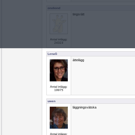
onobond
tingsrätt
Antal inlägg:
24323
LenaG
ättelägg
Antal inlägg:
19975
uwen
läggningsvätska
Antal inlägg: