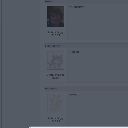
uwen
ärkebiskop
Antal inlägg:
11505
Fruktskrutt
kopiöst
Antal inlägg:
6418
onobond
östvart
Antal inlägg:
24323