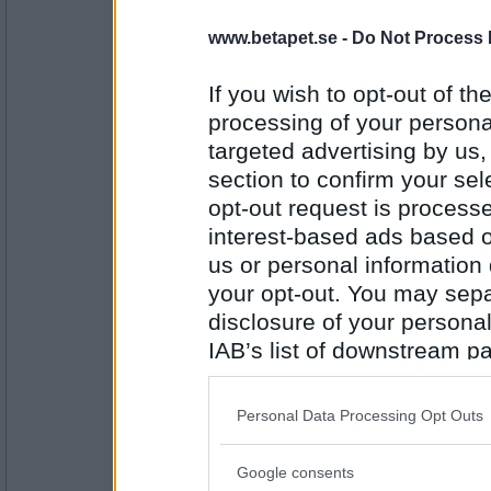
Fruktskrutt
www.betapet.se -
Do Not Process 
nordvart
If you wish to opt-out of the
processing of your personal
Antal inlägg:
6418
targeted advertising by us
section to confirm your sel
onobond
dåvart (el vv)
opt-out request is proces
interest-based ads based o
us or personal information d
your opt-out. You may separ
Antal inlägg:
24323
disclosure of your personal
IAB’s list of downstream pa
Fruktskrutt
(intressant, det visste jag inte)
also be disclosed by us to 
Artikulera
Downstream Participants
th
Personal Data Processing Opt Outs
third parties.
Antal inlägg:
6418
Google consents
Please note that this web