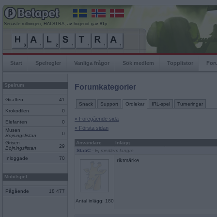
Senaste rullningen, HALSTRA, av hugenot gav 81p
Start
Spelregler
Vanliga frågor
Sök medlem
Topplistor
For
Spelrum
Forumkategorier
Giraffen
41
Snack
Support
Ordlekar
IRL-spel
Turneringar
Krokodilen
0
« Föregående sida
Elefanten
0
« Första sidan
Musen
0
Böjningslistan
Grisen
Användare
Inlägg
29
Böjningslistan
StatiC
- Ej medlem längre
Inloggade
70
riktmärke
Mobilspel
Pågående
18 477
Antal inlägg: 180