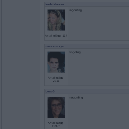
kurbitshexan
ingenting
Antal inlägg: 114
morsans syrr
tingeling
Antal inlägg:
2311
LenaG
någonting
Antal inlägg:
19975