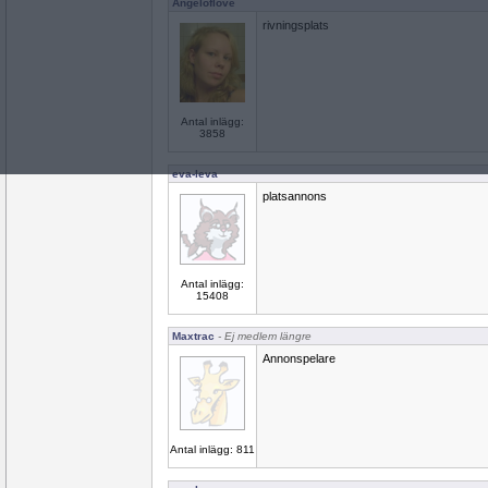
Angeloflove
rivningsplats
Antal inlägg:
3858
eva-leva
platsannons
Antal inlägg:
15408
Maxtrac
- Ej medlem längre
Annonspelare
Antal inlägg: 811