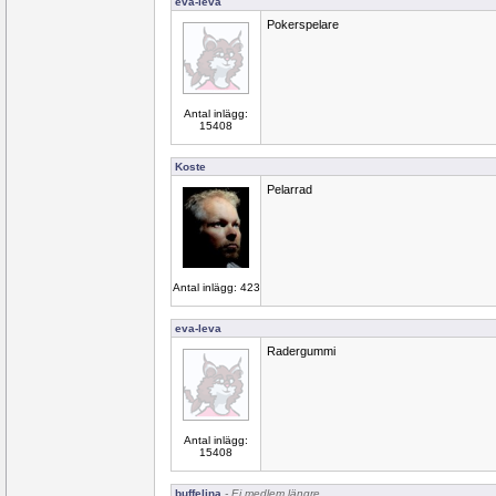
eva-leva
Pokerspelare
Antal inlägg:
15408
Koste
Pelarrad
Antal inlägg: 423
eva-leva
Radergummi
Antal inlägg:
15408
buffelina
- Ej medlem längre