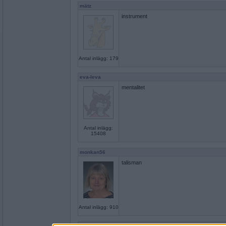
mätz
instrument
Antal inlägg: 179
eva-leva
mentalitet
Antal inlägg:
15408
monkan56
talisman
Antal inlägg: 910
eva-leva