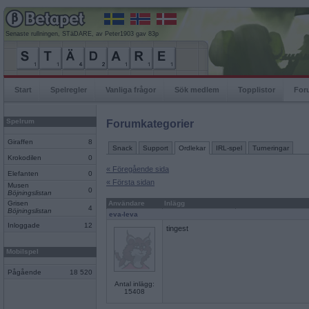
Senaste rullningen, STäDARE, av Peter1903 gav 83p
Start
Spelregler
Vanliga frågor
Sök medlem
Topplistor
For
Spelrum
Forumkategorier
Giraffen
8
Snack
Support
Ordlekar
IRL-spel
Turneringar
Krokodilen
0
« Föregående sida
Elefanten
0
« Första sidan
Musen
0
Böjningslistan
Grisen
Användare
Inlägg
4
Böjningslistan
eva-leva
Inloggade
12
tingest
Mobilspel
Pågående
18 520
Antal inlägg:
15408