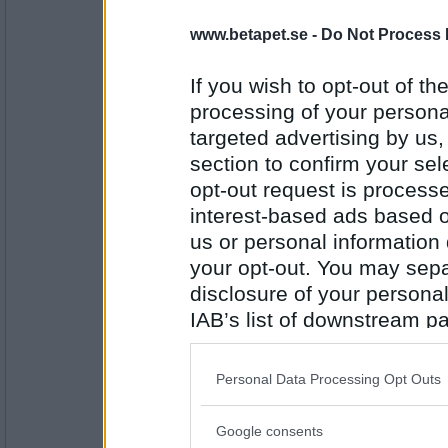
mantalsskriven
www.betapet.se -
Do Not Process 
If you wish to opt-out of the
Antal inlägg:
processing of your personal
15408
targeted advertising by us
Gazell
section to confirm your sel
venia
opt-out request is proces
interest-based ads based o
us or personal information d
Antal inlägg: 170
your opt-out. You may separ
_willow
- Ej medlem längre
disclosure of your personal
vendetta
IAB’s list of downstream pa
also be disclosed by us to 
Downstream Participants
th
Personal Data Processing Opt Outs
Antal inlägg:
third parties.
3429
Google consents
Please note that this web
Sommaräng