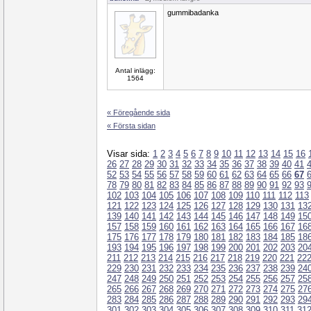
gummibadanka
Antal inlägg:
1564
« Föregående sida
« Första sidan
Visar sida:
1
2
3
4
5
6
7
8
9
10
11
12
13
14
15
16
26
27
28
29
30
31
32
33
34
35
36
37
38
39
40
41
52
53
54
55
56
57
58
59
60
61
62
63
64
65
66
67
78
79
80
81
82
83
84
85
86
87
88
89
90
91
92
93
102
103
104
105
106
107
108
109
110
111
112
113
121
122
123
124
125
126
127
128
129
130
131
13
139
140
141
142
143
144
145
146
147
148
149
15
157
158
159
160
161
162
163
164
165
166
167
16
175
176
177
178
179
180
181
182
183
184
185
18
193
194
195
196
197
198
199
200
201
202
203
20
211
212
213
214
215
216
217
218
219
220
221
22
229
230
231
232
233
234
235
236
237
238
239
24
247
248
249
250
251
252
253
254
255
256
257
25
265
266
267
268
269
270
271
272
273
274
275
27
283
284
285
286
287
288
289
290
291
292
293
29
301
302
303
304
305
306
307
308
309
310
311
31