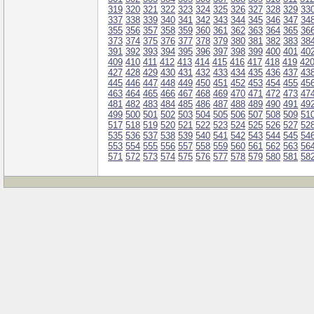
319
320
321
322
323
324
325
326
327
328
329
33
337
338
339
340
341
342
343
344
345
346
347
34
355
356
357
358
359
360
361
362
363
364
365
36
373
374
375
376
377
378
379
380
381
382
383
38
391
392
393
394
395
396
397
398
399
400
401
40
409
410
411
412
413
414
415
416
417
418
419
42
427
428
429
430
431
432
433
434
435
436
437
43
445
446
447
448
449
450
451
452
453
454
455
45
463
464
465
466
467
468
469
470
471
472
473
47
481
482
483
484
485
486
487
488
489
490
491
49
499
500
501
502
503
504
505
506
507
508
509
51
517
518
519
520
521
522
523
524
525
526
527
52
535
536
537
538
539
540
541
542
543
544
545
54
553
554
555
556
557
558
559
560
561
562
563
56
571
572
573
574
575
576
577
578
579
580
581
58