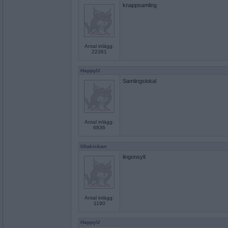
knappsamling
Antal inlägg:
22361
HappyU
Samlingslokal
Antal inlägg:
6836
lillakickan
lingonsylt
Antal inlägg:
1190
HappyU