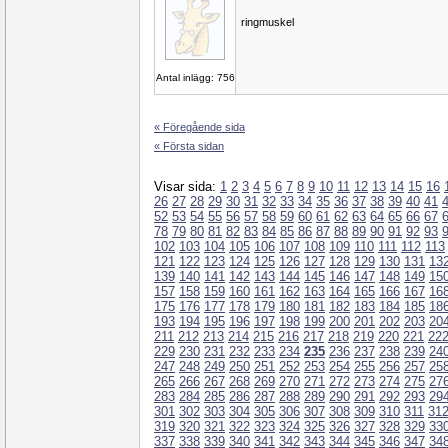
ringmuskel
Antal inlägg: 756
« Föregående sida
« Första sidan
Visar sida:
1
2
3
4
5
6
7
8
9
10
11
12
13
14
15
16
26
27
28
29
30
31
32
33
34
35
36
37
38
39
40
41
52
53
54
55
56
57
58
59
60
61
62
63
64
65
66
67
78
79
80
81
82
83
84
85
86
87
88
89
90
91
92
93
102
103
104
105
106
107
108
109
110
111
112
113
121
122
123
124
125
126
127
128
129
130
131
13
139
140
141
142
143
144
145
146
147
148
149
15
157
158
159
160
161
162
163
164
165
166
167
16
175
176
177
178
179
180
181
182
183
184
185
18
193
194
195
196
197
198
199
200
201
202
203
20
211
212
213
214
215
216
217
218
219
220
221
22
229
230
231
232
233
234
235
236
237
238
239
24
247
248
249
250
251
252
253
254
255
256
257
25
265
266
267
268
269
270
271
272
273
274
275
27
283
284
285
286
287
288
289
290
291
292
293
29
301
302
303
304
305
306
307
308
309
310
311
31
319
320
321
322
323
324
325
326
327
328
329
33
337
338
339
340
341
342
343
344
345
346
347
34