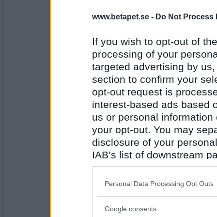
Tom Waits
lottogram
www.betapet.se -
Do Not Process 
If you wish to opt-out of the
processing of your personal
Antal inlägg: 184
targeted advertising by us
HappyU
section to confirm your sel
togaparty
opt-out request is proces
interest-based ads based o
us or personal information d
Antal inlägg:
6836
your opt-out. You may separ
disclosure of your personal
lillakickan
IAB’s list of downstream pa
apanage
also be disclosed by us to 
Downstream Participants
th
Personal Data Processing Opt Outs
third parties.
Antal inlägg:
1190
Google consents
Please note that this web
eva-leva