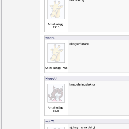
urtidsskog
Antal inlägg:
1913
wolf71
skogsväktare
Antal inlägg: 756
HappyU
koaguleringsfaktor
Antal inlägg:
6836
wolf71
sjuksyrra va det ;)