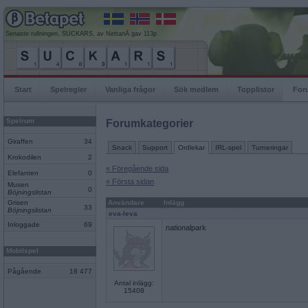
Senaste rullningen, SUCKARS, av NettanÄ gav 113p
Start
Spelregler
Vanliga frågor
Sök medlem
Topplistor
For
Spelrum
Forumkategorier
Giraffen
34
Snack
Support
Ordlekar
IRL-spel
Turneringar
Krokodilen
2
« Föregående sida
Elefanten
0
« Första sidan
Musen
0
Böjningslistan
Grisen
Användare
Inlägg
33
Böjningslistan
eva-leva
Inloggade
69
nationalpark
Mobilspel
Pågående
18 477
Antal inlägg:
15408