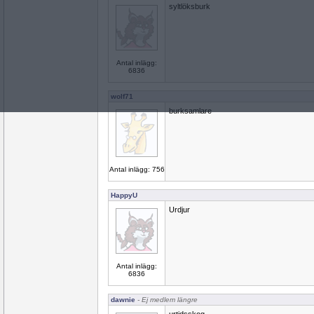
syltlöksburk
Antal inlägg:
6836
wolf71
burksamlare
Antal inlägg: 756
HappyU
Urdjur
Antal inlägg:
6836
dawnie
- Ej medlem längre