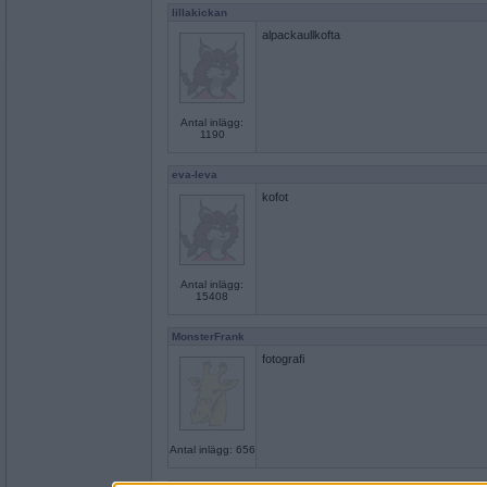
lillakickan
alpackaullkofta
Antal inlägg:
1190
eva-leva
kofot
Antal inlägg:
15408
MonsterFrank
fotografi
Antal inlägg: 656