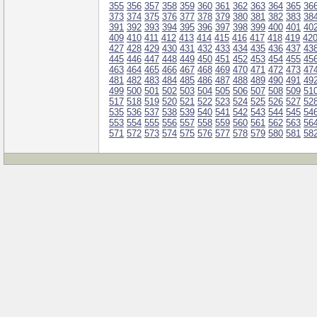
355
356
357
358
359
360
361
362
363
364
365
36
373
374
375
376
377
378
379
380
381
382
383
38
391
392
393
394
395
396
397
398
399
400
401
40
409
410
411
412
413
414
415
416
417
418
419
42
427
428
429
430
431
432
433
434
435
436
437
43
445
446
447
448
449
450
451
452
453
454
455
45
463
464
465
466
467
468
469
470
471
472
473
47
481
482
483
484
485
486
487
488
489
490
491
49
499
500
501
502
503
504
505
506
507
508
509
51
517
518
519
520
521
522
523
524
525
526
527
52
535
536
537
538
539
540
541
542
543
544
545
54
553
554
555
556
557
558
559
560
561
562
563
56
571
572
573
574
575
576
577
578
579
580
581
58