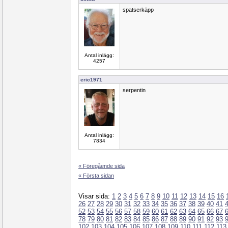
spatserkäpp
Antal inlägg:
4257
eric1971
serpentin
Antal inlägg:
7834
« Föregående sida
« Första sidan
Visar sida:
1
2
3
4
5
6
7
8
9
10
11
12
13
14
15
16
26
27
28
29
30
31
32
33
34
35
36
37
38
39
40
41
52
53
54
55
56
57
58
59
60
61
62
63
64
65
66
67
78
79
80
81
82
83
84
85
86
87
88
89
90
91
92
93
102
103
104
105
106
107
108
109
110
111
112
113