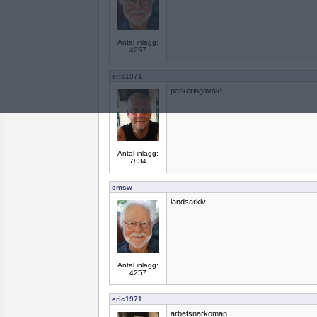
Antal inlägg:
4257
eric1971
parkeringsvakt
Antal inlägg:
7834
cmsw
landsarkiv
Antal inlägg:
4257
eric1971
arbetsnarkoman