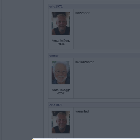
eric1971
sovvanor
Antal inlägg:
7834
cmsw
lovikavantar
Antal inlägg:
4257
eric1971
vanartad
Antal inlägg: