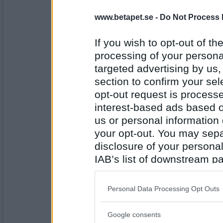
7834
www.betapet.se -
Do Not Process 
cmsw
tonarter
If you wish to opt-out of the
processing of your personal
targeted advertising by us
Antal inlägg:
section to confirm your sel
4257
opt-out request is proces
eric1971
interest-based ads based o
artrikedom
us or personal information d
your opt-out. You may separ
disclosure of your personal
Antal inlägg:
IAB’s list of downstream pa
7834
also be disclosed by us to 
patboone
Downstream Participants
th
Personal Data Processing Opt Outs
Amazonas
third parties.
Google consents
Please note that this web