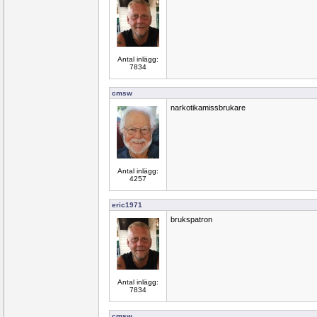
Antal inlägg:
7834
cmsw
narkotikamissbrukare
Antal inlägg:
4257
eric1971
brukspatron
Antal inlägg:
7834
cmsw