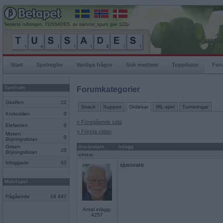
Senaste rullningen, TUSSADES, av samme_spurs gav 122p
Start
Spelregler
Vanliga frågor
Sök medlem
Topplistor
For
Spelrum
Forumkategorier
Giraffen
22
Snack
Support
Ordlekar
IRL-spel
Turneringar
Krokodilen
0
« Föregående sida
Elefanten
0
« Första sidan
Musen
0
Böjningslistan
Grisen
Användare
Inlägg
20
Böjningslistan
cmsw
Inloggade
42
sjusovare
Mobilspel
Pågående
18 447
Antal inlägg:
4257