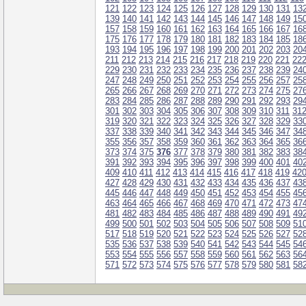
121
122
123
124
125
126
127
128
129
130
131
13
139
140
141
142
143
144
145
146
147
148
149
15
157
158
159
160
161
162
163
164
165
166
167
16
175
176
177
178
179
180
181
182
183
184
185
18
193
194
195
196
197
198
199
200
201
202
203
20
211
212
213
214
215
216
217
218
219
220
221
22
229
230
231
232
233
234
235
236
237
238
239
24
247
248
249
250
251
252
253
254
255
256
257
25
265
266
267
268
269
270
271
272
273
274
275
27
283
284
285
286
287
288
289
290
291
292
293
29
301
302
303
304
305
306
307
308
309
310
311
31
319
320
321
322
323
324
325
326
327
328
329
33
337
338
339
340
341
342
343
344
345
346
347
34
355
356
357
358
359
360
361
362
363
364
365
36
373
374
375
376
377
378
379
380
381
382
383
38
391
392
393
394
395
396
397
398
399
400
401
40
409
410
411
412
413
414
415
416
417
418
419
42
427
428
429
430
431
432
433
434
435
436
437
43
445
446
447
448
449
450
451
452
453
454
455
45
463
464
465
466
467
468
469
470
471
472
473
47
481
482
483
484
485
486
487
488
489
490
491
49
499
500
501
502
503
504
505
506
507
508
509
51
517
518
519
520
521
522
523
524
525
526
527
52
535
536
537
538
539
540
541
542
543
544
545
54
553
554
555
556
557
558
559
560
561
562
563
56
571
572
573
574
575
576
577
578
579
580
581
58