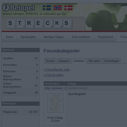
Senaste rullningen, STRECKS, av nattavaara gav 81p
Start
Spelregler
Vanliga frågor
Sök medlem
Topplistor
For
Spelrum
Forumkategorier
Giraffen
37
Snack
Support
Ordlekar
IRL-spel
Turneringar
Krokodilen
0
« Föregående sida
Elefanten
0
« Första sidan
Musen
0
Böjningslistan
Grisen
Användare
Inlägg
21
Böjningslistan
vita_syrener
- Ej medlem längre
Inloggade
58
byxhängslen
Mobilspel
Pågående
18 457
Antal inlägg:
22144