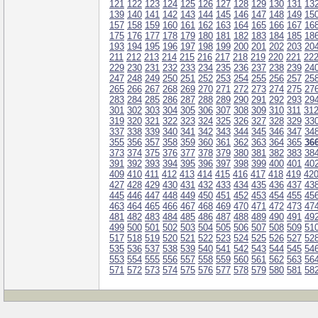
121
122
123
124
125
126
127
128
129
130
131
13
139
140
141
142
143
144
145
146
147
148
149
15
157
158
159
160
161
162
163
164
165
166
167
16
175
176
177
178
179
180
181
182
183
184
185
18
193
194
195
196
197
198
199
200
201
202
203
20
211
212
213
214
215
216
217
218
219
220
221
22
229
230
231
232
233
234
235
236
237
238
239
24
247
248
249
250
251
252
253
254
255
256
257
25
265
266
267
268
269
270
271
272
273
274
275
27
283
284
285
286
287
288
289
290
291
292
293
29
301
302
303
304
305
306
307
308
309
310
311
31
319
320
321
322
323
324
325
326
327
328
329
33
337
338
339
340
341
342
343
344
345
346
347
34
355
356
357
358
359
360
361
362
363
364
365
36
373
374
375
376
377
378
379
380
381
382
383
38
391
392
393
394
395
396
397
398
399
400
401
40
409
410
411
412
413
414
415
416
417
418
419
42
427
428
429
430
431
432
433
434
435
436
437
43
445
446
447
448
449
450
451
452
453
454
455
45
463
464
465
466
467
468
469
470
471
472
473
47
481
482
483
484
485
486
487
488
489
490
491
49
499
500
501
502
503
504
505
506
507
508
509
51
517
518
519
520
521
522
523
524
525
526
527
52
535
536
537
538
539
540
541
542
543
544
545
54
553
554
555
556
557
558
559
560
561
562
563
56
571
572
573
574
575
576
577
578
579
580
581
58