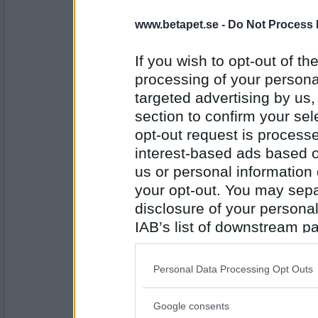
www.betapet.se -
Do Not Process 
cmsw
andeväsen
If you wish to opt-out of the
processing of your personal
targeted advertising by us
Antal inlägg:
4257
section to confirm your sel
opt-out request is proces
eric1971
interest-based ads based o
väsensskilt
us or personal information d
your opt-out. You may separ
disclosure of your personal
Antal inlägg:
7834
IAB’s list of downstream pa
also be disclosed by us to 
cmsw
Downstream Participants
th
ensamhet
Personal Data Processing Opt Outs
third parties.
Google consents
Please note that this web