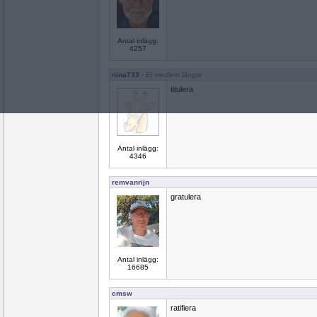
Antal inlägg:
4257
nina733
- Ej medlem längre
titulera
Antal inlägg:
4346
remvanrijn
gratulera
Antal inlägg:
16685
cmsw
ratifiera