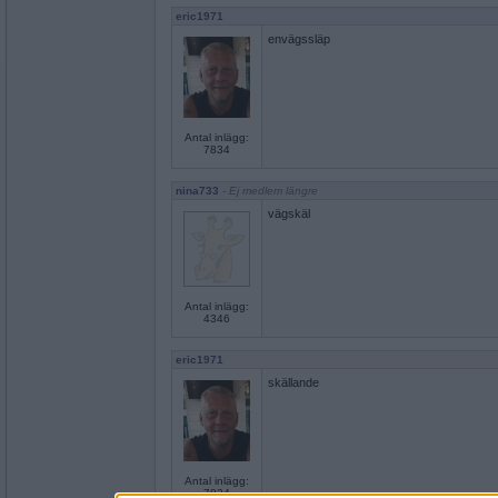
eric1971
envägssläp
Antal inlägg:
7834
nina733
- Ej medlem längre
vägskäl
Antal inlägg:
4346
eric1971
skällande
Antal inlägg:
7834