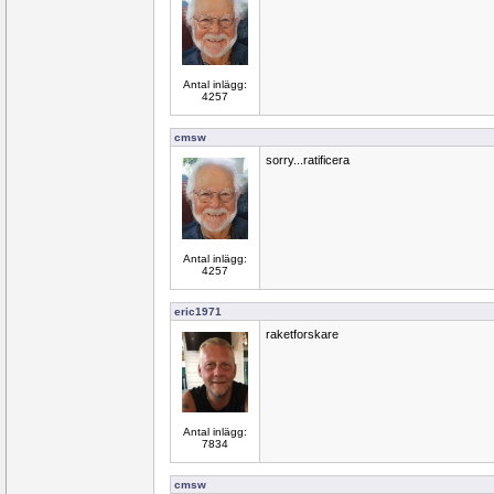
Antal inlägg:
4257
cmsw
sorry...ratificera
Antal inlägg:
4257
eric1971
raketforskare
Antal inlägg:
7834
cmsw