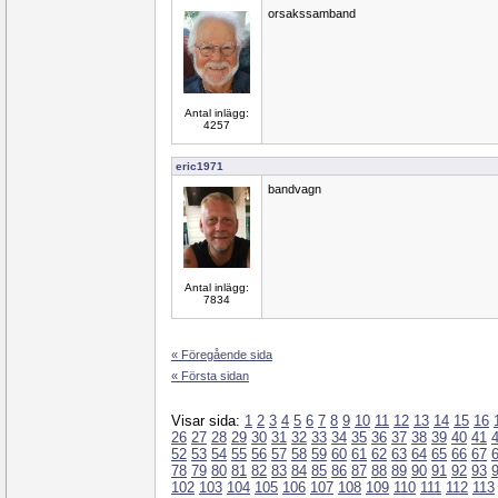
orsakssamband
Antal inlägg:
4257
eric1971
bandvagn
Antal inlägg:
7834
« Föregående sida
« Första sidan
Visar sida:
1
2
3
4
5
6
7
8
9
10
11
12
13
14
15
16
26
27
28
29
30
31
32
33
34
35
36
37
38
39
40
41
52
53
54
55
56
57
58
59
60
61
62
63
64
65
66
67
78
79
80
81
82
83
84
85
86
87
88
89
90
91
92
93
102
103
104
105
106
107
108
109
110
111
112
113