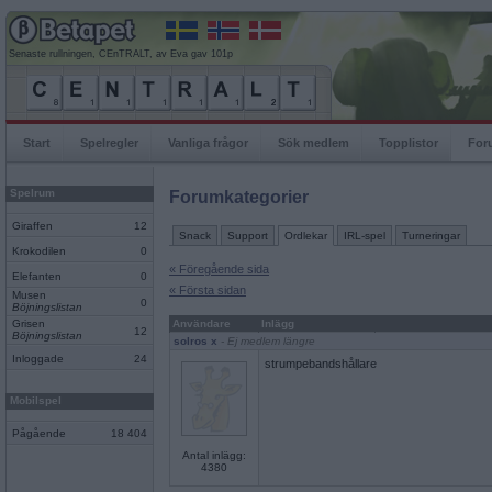
Senaste rullningen, CEnTRALT, av Eva gav 101p
Start
Spelregler
Vanliga frågor
Sök medlem
Topplistor
For
Spelrum
Forumkategorier
Giraffen
12
Snack
Support
Ordlekar
IRL-spel
Turneringar
Krokodilen
0
« Föregående sida
Elefanten
0
« Första sidan
Musen
0
Böjningslistan
Grisen
Användare
Inlägg
12
Böjningslistan
solros x
- Ej medlem längre
Inloggade
24
strumpebandshållare
Mobilspel
Pågående
18 404
Antal inlägg:
4380