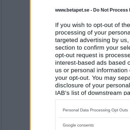
www.betapet.se -
Do Not Process 
solros x
- Ej medlem längre
prostatacancer
If you wish to opt-out of the
processing of your personal
targeted advertising by us
Antal inlägg:
4380
section to confirm your sel
opt-out request is proces
sisterwitch
rostadsmörgås
interest-based ads based o
us or personal information d
your opt-out. You may separ
disclosure of your personal
Antal inlägg:
2686
IAB’s list of downstream pa
yolenaur
also be disclosed by us to 
smörsångarkonsert
Downstream Participants
th
Personal Data Processing Opt Outs
third parties.
Google consents
Please note that this web
Antal inlägg: 307