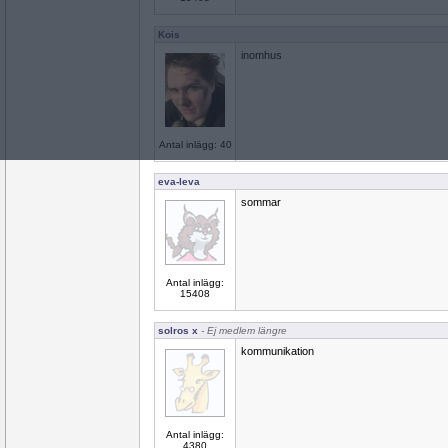
Kois
inomhus
Antal inlägg: 40
eva-leva
sommar
Antal inlägg:
15408
solros x
- Ej medlem längre
kommunikation
Antal inlägg:
4380