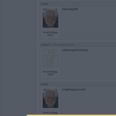
cmsw
klänningsfåll
Antal inlägg:
4257
solros x
- Ej medlem längre
utlänningsförordning
Antal inlägg:
4380
cmsw
tvagningsprocedur
Antal inlägg:
4257