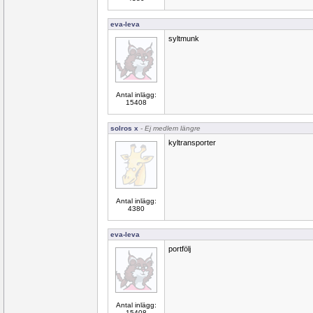
eva-leva
syltmunk
Antal inlägg:
15408
solros x
- Ej medlem längre
kyltransporter
Antal inlägg:
4380
eva-leva
portfölj
Antal inlägg:
15408