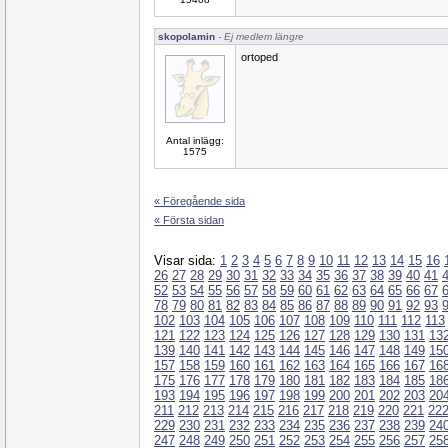
skopolamin
- Ej medlem längre
ortoped
Antal inlägg:
1575
« Föregående sida
« Första sidan
Visar sida:
1
2
3
4
5
6
7
8
9
10
11
12
13
14
15
16
26
27
28
29
30
31
32
33
34
35
36
37
38
39
40
41
52
53
54
55
56
57
58
59
60
61
62
63
64
65
66
67
78
79
80
81
82
83
84
85
86
87
88
89
90
91
92
93
102
103
104
105
106
107
108
109
110
111
112
113
121
122
123
124
125
126
127
128
129
130
131
13
139
140
141
142
143
144
145
146
147
148
149
15
157
158
159
160
161
162
163
164
165
166
167
16
175
176
177
178
179
180
181
182
183
184
185
18
193
194
195
196
197
198
199
200
201
202
203
20
211
212
213
214
215
216
217
218
219
220
221
22
229
230
231
232
233
234
235
236
237
238
239
24
247
248
249
250
251
252
253
254
255
256
257
25