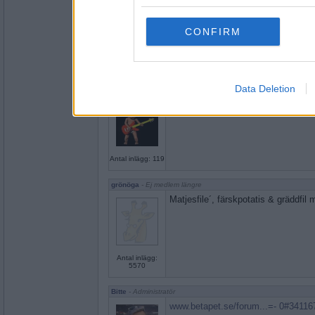
services and may gather an
not limited to your visit o
CONFIRM
grant or deny consent to Go
Antal inlägg:
2156
your data for below specif
consent section.
Data Deletion
Svante87
Kinabuffe
Antal inlägg: 119
grönöga
- Ej medlem längre
Matjesfile´, färskpotatis & gräddfi
Antal inlägg:
5570
Bitte
- Administratör
www.betapet.se/forum...=- 0#34116