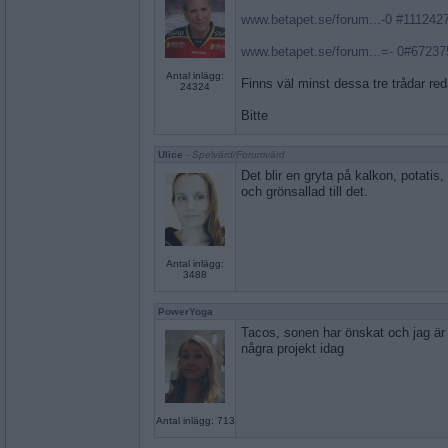
www.betapet.se/forum...-0 #111242
www.betapet.se/forum...=- 0#67237
Antal inlägg:
Finns väl minst dessa tre trådar re
24324
Bitte
Ulice
- Spelvärd/Forumvärd
Det blir en gryta på kalkon, potatis, 
och grönsallad till det.
Antal inlägg:
3488
PowerYoga
Tacos, sonen har önskat och jag är 
några projekt idag
Antal inlägg: 713