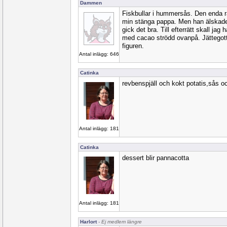
Dammen
Fiskbullar i hummersås. Den enda r
min stänga pappa. Men han älskade
gick det bra. Till efterrätt skall jag 
med cacao strödd ovanpå. Jättegott,
figuren.
Antal inlägg: 646
Catinka
revbenspjäll och kokt potatis,sås och 
Antal inlägg: 181
Catinka
dessert blir pannacotta
Antal inlägg: 181
Harlort
- Ej medlem längre