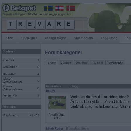
Senaste rullningen, TREVArE, av samme_spurs gav 77p
Start
Spelregler
Vanliga frågor
Sök medlem
Topplistor
For
Spelrum
Forumkategorier
Giraffen
1
Snack
Support
Ordlekar
IRL-spel
Turneringar
Krokodilen
0
Elefanten
1
Musen
0
Böjningslistan
Grisen
Användare
Inlägg
0
Böjningslistan
bujum
Inloggade
2
Vad ska du äta till middag idag?
Är bara lite nyfiken på vad folk äter 
Själv ska jag ha fiskgratäng. Mums
Mobilspel
Antal inlägg:
Pågående
18 451
1750
Mitch Ryder
- Ej medlem längre