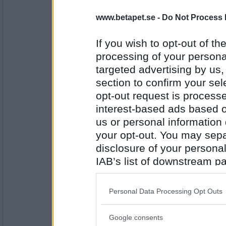
Blir en sallad på Donken, ena sonen
www.betapet.se -
Do Not Process 
If you wish to opt-out of the
Antal inlägg:
1120
processing of your personal
targeted advertising by us
Harlort
- Ej medlem längre
Lammfärsbullar med kronärtskocksr
section to confirm your sel
opt-out request is proces
interest-based ads based o
us or personal information d
Antal inlägg: 670
your opt-out. You may separ
MaadMaxx
disclosure of your personal
Sushi
IAB’s list of downstream pa
also be disclosed by us to 
Downstream Participants
th
Personal Data Processing Opt Outs
Antal inlägg: 349
third parties.
Pocaloca
Google consents
Please note that this web
färsfylld paprika med en massa ost 