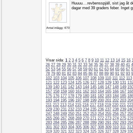
Huuuu....revbensspjäll, sist jag åt d
dagar med 39 graders feber. Inget gri
Antal inlägg: 670
Visar sida:
1
2
3
4
5
6
7
8
9
10
11
12
13
14
15
16
26
27
28
29
30
31
32
33
34
35
36
37
38
39
40
41
52
53
54
55
56
57
58
59
60
61
62
63
64
65
66
67
78
79
80
81
82
83
84
85
86
87
88
89
90
91
92
93
102
103
104
105
106
107
108
109
110
111
112
113
121
122
123
124
125
126
127
128
129
130
131
13
139
140
141
142
143
144
145
146
147
148
149
15
157
158
159
160
161
162
163
164
165
166
167
16
175
176
177
178
179
180
181
182
183
184
185
18
193
194
195
196
197
198
199
200
201
202
203
20
211
212
213
214
215
216
217
218
219
220
221
22
229
230
231
232
233
234
235
236
237
238
239
24
247
248
249
250
251
252
253
254
255
256
257
25
265
266
267
268
269
270
271
272
273
274
275
27
283
284
285
286
287
288
289
290
291
292
293
29
301
302
303
304
305
306
307
308
309
310
311
31
319
320
321
322
323
324
325
326
327
328
329
33