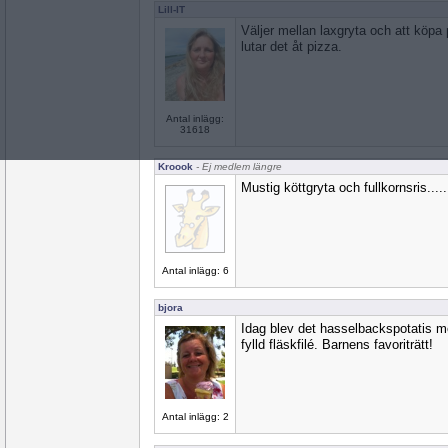
Lill-IT
Väljer mellan laxgryta och att köpa 
lutar det åt pizza.
Antal inlägg:
31618
Kroook
- Ej medlem längre
Mustig köttgryta och fullkornsris.....
Antal inlägg: 6
bjora
Idag blev det hasselbackspotatis m
fylld fläskfilé. Barnens favoriträtt!
Antal inlägg: 2