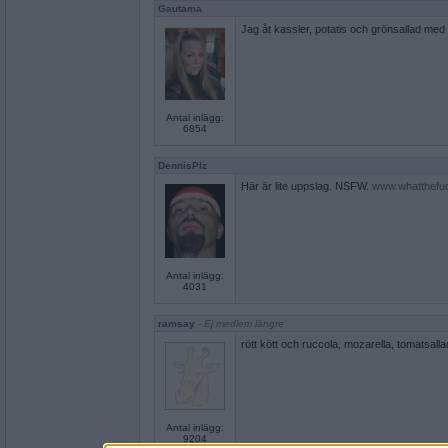
Gautama
Jag åt kassler, potatis och grönsallad med 
Antal inlägg:
6854
DennisPlz
Här är lite uppslag. NSFW.
www.whatthefuc
Antal inlägg:
4031
ramsay
- Ej medlem längre
rött kött och ruccola, mozarella, tomatsalla
Antal inlägg:
9204