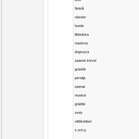
fänkål
nässlor
humle
libbsticka
maskros
ängssyra
spansk körvel
gräslök
persilja
spenat
muskot
grädde
smör
vitlöksblast
s och p