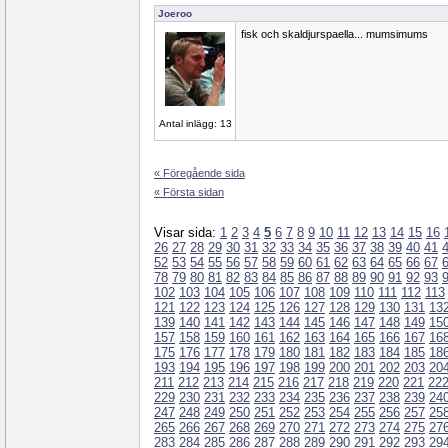
Joeroo
fisk och skaldjurspaella... mumsimums
Antal inlägg: 13
« Föregående sida
« Första sidan
Visar sida:
1
2
3
4
5
6
7
8
9
10
11
12
13
14
15
16
26
27
28
29
30
31
32
33
34
35
36
37
38
39
40
41
52
53
54
55
56
57
58
59
60
61
62
63
64
65
66
67
78
79
80
81
82
83
84
85
86
87
88
89
90
91
92
93
102
103
104
105
106
107
108
109
110
111
112
113
121
122
123
124
125
126
127
128
129
130
131
13
139
140
141
142
143
144
145
146
147
148
149
15
157
158
159
160
161
162
163
164
165
166
167
16
175
176
177
178
179
180
181
182
183
184
185
18
193
194
195
196
197
198
199
200
201
202
203
20
211
212
213
214
215
216
217
218
219
220
221
22
229
230
231
232
233
234
235
236
237
238
239
24
247
248
249
250
251
252
253
254
255
256
257
25
265
266
267
268
269
270
271
272
273
274
275
27
283
284
285
286
287
288
289
290
291
292
293
29