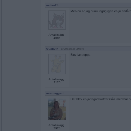
nettan23
Men nu är jag huuuungrig igen va ju ändå tv
Antal inlägg:
4086
Guanyin
- Ej medlem längre
Blev laxsoppa.
Antal inlägg:
1120
mrsmaggart
Det blev en jättegod köttfärssås med bacon 
Antal inlägg:
7928