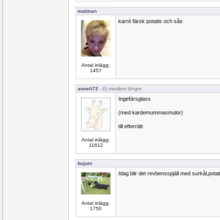
malman
karré färsk potatis och sås
Antal inlägg:
1457
anneli72
- Ej medlem längre
Ingefärsglass
(med kardemummasmulor)
till efterrätt
Antal inlägg:
11612
bujum
Idag blir det revbensspjäll med surkål,pota
Antal inlägg:
1750