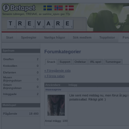
Senaste rullningen, TREVArE, av samme_spurs gav 77p
Start
Spelregler
Vanliga frågor
Sök medlem
Topplistor
For
Spelrum
Forumkategorier
Giraffen
2
Snack
Support
Ordlekar
IRL-spel
Turneringar
Krokodilen
0
« Föregående sida
Elefanten
0
« Första sidan
Musen
0
Böjningslistan
Grisen
Användare
Inlägg
0
Böjningslistan
massaprov
Inloggade
2
Lite sent med middag nu, men förut åt jag i a
potatissallad. Riktigt gött :)
Mobilspel
Pågående
18 460
Antal inlägg: 100