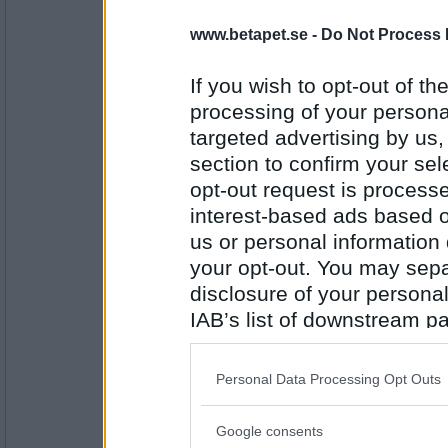
Kotilda
www.betapet.se -
Do Not Process 
Nutrilett med chokladsmak
If you wish to opt-out of the
processing of your personal
targeted advertising by us
Antal inlägg: 158
section to confirm your sel
ger055
opt-out request is proces
Marinerad rostbiff med potatissallad från 
interest-based ads based o
us or personal information d
your opt-out. You may separ
Antal inlägg: 153
disclosure of your personal
IAB’s list of downstream pa
KARR0
Det blev tacos.. efter att ha varit så hungri
also be disclosed by us to 
Downstream Participants
th
Personal Data Processing Opt Outs
third parties.
Antal inlägg: 284
Google consents
Please note that this web