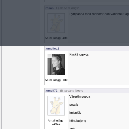
reson
- Ej medlem längre
Pyttipanna med rödbetor och vändstekt äg
Antal inlägg: 408
anneliea1
Kycklinggryta
Antal inlägg: 100
anneli72
- Ej medlem längre
Vårgrön soppa
potatis
knipplök
Antal inlägg:
hönsbuljong
11612
anis