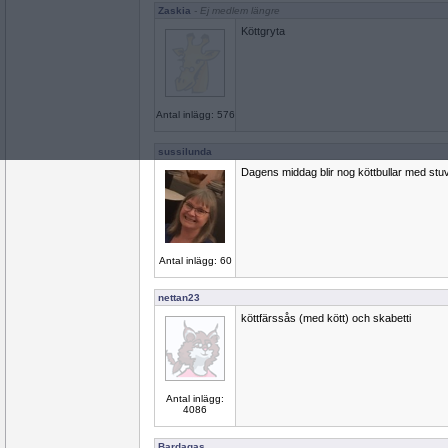
Zaskia
- Ej medlem längre
Köttgryta
Antal inlägg: 576
sussilunda
Dagens middag blir nog köttbullar med st
Antal inlägg: 60
nettan23
köttfärssås (med kött) och skabetti
Antal inlägg:
4086
Bardagas