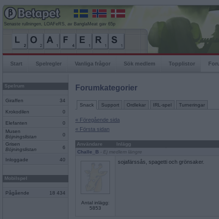
Senaste rullningen, LOAFeRS, av BanglaMeat gav 65p
Start
Spelregler
Vanliga frågor
Sök medlem
Topplistor
For
Spelrum
Forumkategorier
Giraffen
34
Snack
Support
Ordlekar
IRL-spel
Turneringar
Krokodilen
0
« Föregående sida
Elefanten
0
« Första sidan
Musen
0
Böjningslistan
Grisen
Användare
Inlägg
6
Böjningslistan
Challe_B
- Ej medlem längre
Inloggade
40
sojafärssås, spagetti och grönsaker.
Mobilspel
Pågående
18 434
Antal inlägg:
5853