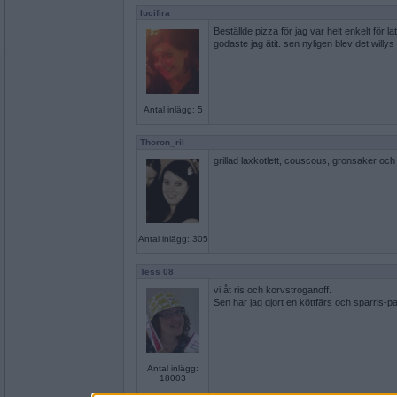
lucifira
Beställde pizza för jag var helt enkelt för 
godaste jag ätit. sen nyligen blev det willy
Antal inlägg: 5
Thoron_ril
grillad laxkotlett, couscous, gronsaker oc
Antal inlägg: 305
Tess 08
vi åt ris och korvstroganoff.
Sen har jag gjort en köttfärs och sparris-pa
Antal inlägg:
18003