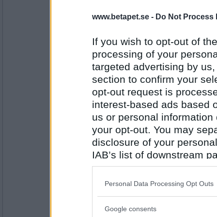
birkan96
www.betapet.se -
Do Not Process 
Kycklingfile i currysås...
If you wish to opt-out of the
processing of your personal
Antal inlägg: 101
targeted advertising by us
section to confirm your sel
pion ekrot
Pannkakor med körsbärssylt.
opt-out request is proces
interest-based ads based o
us or personal information d
your opt-out. You may separ
Antal inlägg:
3340
disclosure of your personal
Mimikryp
IAB’s list of downstream pa
Jag åt köttbullar och rotmos.
also be disclosed by us to 
Downstream Participants
th
Personal Data Processing Opt Outs
third parties.
Antal inlägg:
Google consents
9057
Please note that this web