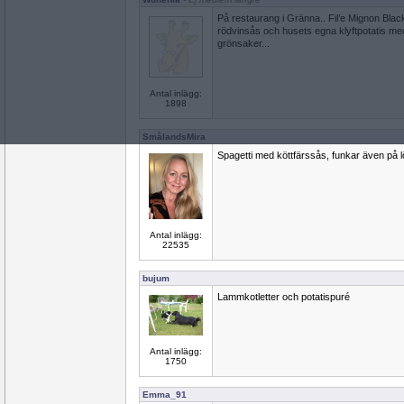
På restaurang i Gränna.. Fil’e Mignon Black
rödvinsås och husets egna klyftpotatis m
grönsaker...
Antal inlägg:
1898
SmålandsMira
Spagetti med köttfärssås, funkar även på 
Antal inlägg:
22535
bujum
Lammkotletter och potatispuré
Antal inlägg:
1750
Emma_91