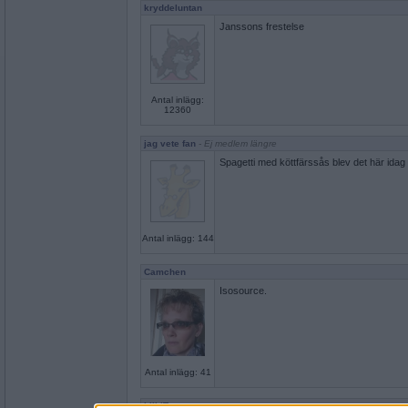
kryddeluntan
Janssons frestelse
Antal inlägg:
12360
jag vete fan
- Ej medlem längre
Spagetti med köttfärssås blev det här idag
Antal inlägg: 144
Camchen
Isosource.
Antal inlägg: 41
Lill-IT