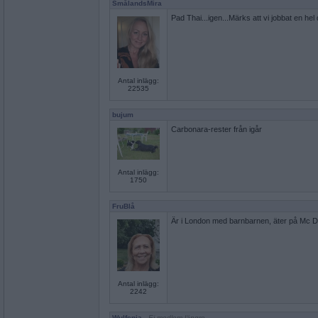
SmålandsMira
Pad Thai...igen...Märks att vi jobbat en hel 
Antal inlägg:
22535
bujum
Carbonara-rester från igår
Antal inlägg:
1750
FruBlå
Är i London med barnbarnen, äter på Mc Don
Antal inlägg:
2242
Wulfenia
- Ej medlem längre