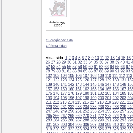
Antal inlägg:
12360
« Föregående sida
« Första sidan
Visar sida:
1
2
3
4
5
6
7
8
9
10
11
12
13
14
15
16
26
27
28
29
30
31
32
33
34
35
36
37
38
39
40
41
52
53
54
55
56
57
58
59
60
61
62
63
64
65
66
67
78
79
80
81
82
83
84
85
86
87
88
89
90
91
92
93
102
103
104
105
106
107
108
109
110
111
112
113
121
122
123
124
125
126
127
128
129
130
131
13
139
140
141
142
143
144
145
146
147
148
149
15
157
158
159
160
161
162
163
164
165
166
167
16
175
176
177
178
179
180
181
182
183
184
185
18
193
194
195
196
197
198
199
200
201
202
203
20
211
212
213
214
215
216
217
218
219
220
221
22
229
230
231
232
233
234
235
236
237
238
239
24
247
248
249
250
251
252
253
254
255
256
257
25
265
266
267
268
269
270
271
272
273
274
275
27
283
284
285
286
287
288
289
290
291
292
293
29
301
302
303
304
305
306
307
308
309
310
311
31
319
320
321
322
323
324
325
326
327
328
329
33