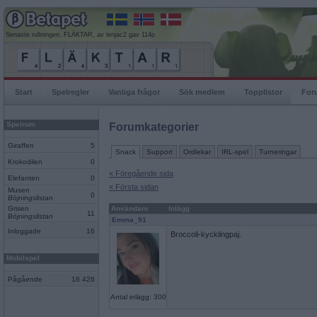
Senaste rullningen, FLÄKTAR, av lenjac2 gav 114p
Start
Spelregler
Vanliga frågor
Sök medlem
Topplistor
For
Spelrum
Forumkategorier
Giraffen
5
Snack
Support
Ordlekar
IRL-spel
Turneringar
Krokodilen
0
« Föregående sida
Elefanten
0
« Första sidan
Musen
0
Böjningslistan
Grisen
Användare
Inlägg
11
Böjningslistan
Emma_91
Inloggade
16
Broccoli-kycklingpaj.
Mobilspel
Pågående
18 426
Antal inlägg: 300