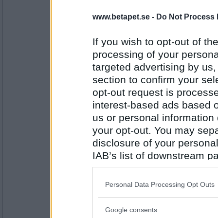
Fläskfilé Afrikana.. ljuvligt starkt och sött.
www.betapet.se -
Do Not Process 
till.
Dotterns recept. Kanongott.
If you wish to opt-out of the
processing of your personal
Antal inlägg:
31618
targeted advertising by us
SmålandsMira
section to confirm your sel
Pad Thai, hämtmat. Orkade inte laga idag.
opt-out request is proces
interest-based ads based o
us or personal information d
your opt-out. You may separ
Antal inlägg:
22535
disclosure of your personal
brazzlefrat
- Ej medlem längre
IAB’s list of downstream pa
Tryffelchips, orkade inte heller laga mat.
also be disclosed by us to 
Downstream Participants
th
Personal Data Processing Opt Outs
third parties.
Antal inlägg: 277
Google consents
Please note that this web