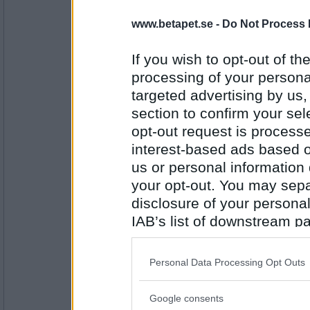
madeleine234
jansssonsfrestelse blev det här :=)
www.betapet.se -
Do Not Process 
If you wish to opt-out of the
processing of your personal
Antal inlägg: 616
targeted advertising by us
Biggalo
section to confirm your sel
Det blev strömmingslåda och potatis, salla
opt-out request is proces
interest-based ads based o
us or personal information d
Antal inlägg: 385
your opt-out. You may separ
disclosure of your personal
Du din
Pizza, med köttfärs, tomater, peperoni, pa
IAB’s list of downstream pa
also be disclosed by us to 
Downstream Participants
th
Personal Data Processing Opt Outs
third parties.
Antal inlägg: 926
Google consents
Please note that this web
Resurrection
- Ej medlem längre