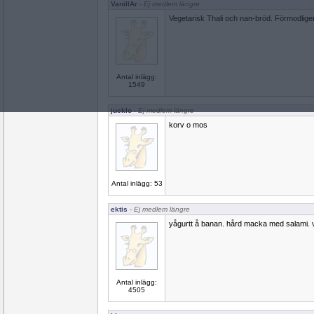
VanillAr
- Ej medlem längre
Vegetarisk Thali och nan-bröd. Förmodlige
Antal inlägg:
1549
jucklo
- Ej medlem längre
korv o mos
Antal inlägg: 53
ektis
- Ej medlem längre
yågurtt å banan. hård macka med salami. v
Antal inlägg:
4505