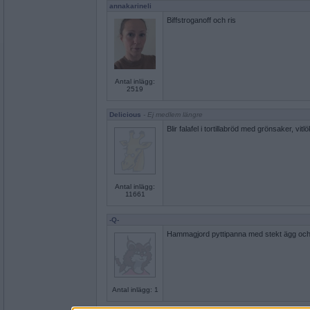
annakarineli
Biffstroganoff och ris
Antal inlägg:
2519
Delicious
- Ej medlem längre
Blir falafel i tortillabröd med grönsaker, vit
Antal inlägg:
11661
-Q-
Hammagjord pyttipanna med stekt ägg och
Antal inlägg: 1