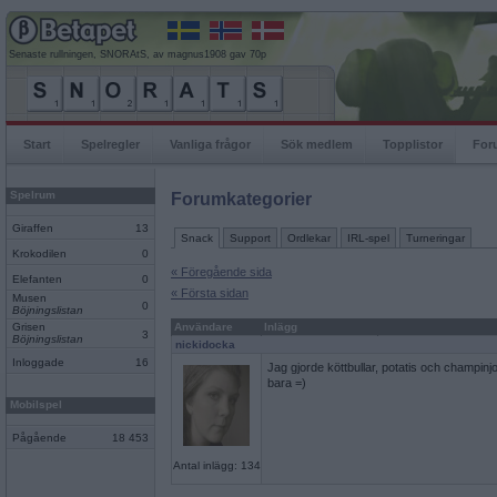
Senaste rullningen, SNORAtS, av magnus1908 gav 70p
Start
Spelregler
Vanliga frågor
Sök medlem
Topplistor
For
Spelrum
Forumkategorier
Giraffen
13
Snack
Support
Ordlekar
IRL-spel
Turneringar
Krokodilen
0
« Föregående sida
Elefanten
0
« Första sidan
Musen
0
Böjningslistan
Grisen
Användare
Inlägg
3
Böjningslistan
nickidocka
Inloggade
16
Jag gjorde köttbullar, potatis och champin
bara =)
Mobilspel
Pågående
18 453
Antal inlägg: 134