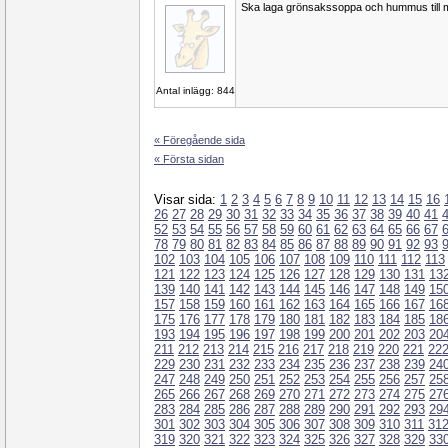
Ska laga grönsakssoppa och hummus till 
Antal inlägg: 844
« Föregående sida
« Första sidan
Visar sida:
1
2
3
4
5
6
7
8
9
10
11
12
13
14
15
16
26
27
28
29
30
31
32
33
34
35
36
37
38
39
40
41
52
53
54
55
56
57
58
59
60
61
62
63
64
65
66
67
78
79
80
81
82
83
84
85
86
87
88
89
90
91
92
93
102
103
104
105
106
107
108
109
110
111
112
113
121
122
123
124
125
126
127
128
129
130
131
13
139
140
141
142
143
144
145
146
147
148
149
15
157
158
159
160
161
162
163
164
165
166
167
16
175
176
177
178
179
180
181
182
183
184
185
18
193
194
195
196
197
198
199
200
201
202
203
20
211
212
213
214
215
216
217
218
219
220
221
22
229
230
231
232
233
234
235
236
237
238
239
24
247
248
249
250
251
252
253
254
255
256
257
25
265
266
267
268
269
270
271
272
273
274
275
27
283
284
285
286
287
288
289
290
291
292
293
29
301
302
303
304
305
306
307
308
309
310
311
31
319
320
321
322
323
324
325
326
327
328
329
33