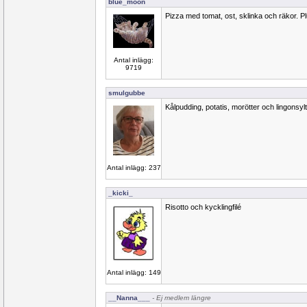
blue_moon
Pizza med tomat, ost, sklinka och räkor. P
Antal inlägg:
9719
smulgubbe
Kålpudding, potatis, morötter och lingonsylt
Antal inlägg: 237
_kicki_
Risotto och kycklingfilé
Antal inlägg: 149
__Nanna___
- Ej medlem längre