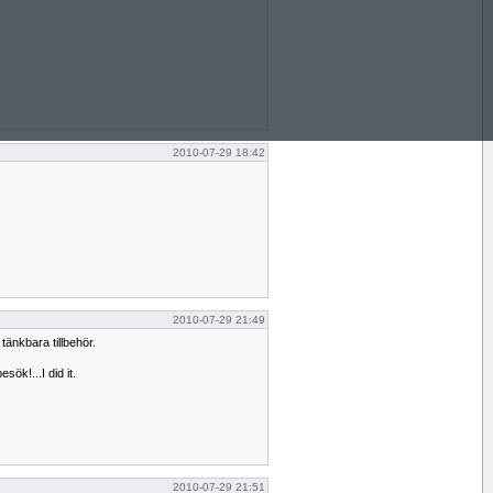
2010-07-29 18:42
2010-07-29 21:49
tänkbara tillbehör.
esök!...I did it.
2010-07-29 21:51