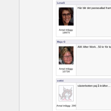
LenaG
Här blir det pastasallad fram
Antal inlägg:
19975
Maja G
AW: After Work...50 kr för ita
Antal inlägg:
10730
cokki
västerbotten paj å kräftor....
Antal inlägg: 290