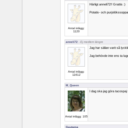
Härligt anneli72!! Grattis :)
Potatis- och purjolökssoppa 
Antal inlägg:
1120
anneli72
- Ej medlem längre
Jag har sällan varit så lyck
Jag behövde inte ens ta lug
Antal inlägg:
11612
M_Queen
I dag ska jag göra tacospaj t
Antal inlägg: 105
Gautama