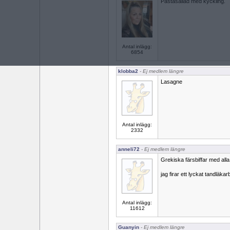
Pastasallad med kyckling.
Antal inlägg:
6854
klobba2
- Ej medlem längre
Lasagne
Antal inlägg:
2332
anneli72
- Ej medlem längre
Grekiska färsbiffar med alla 
jag firar ett lyckat tandläkarb
Antal inlägg:
11612
Guanyin
- Ej medlem längre