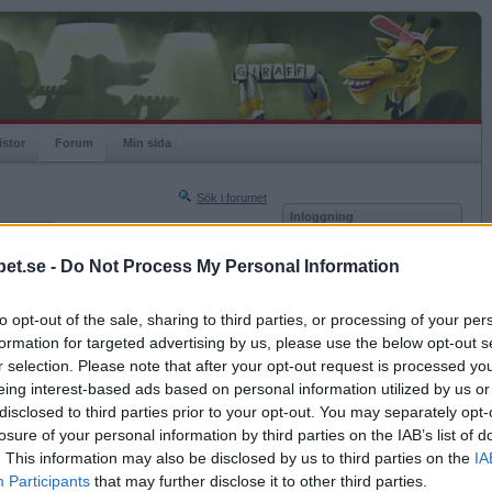
istor
Forum
Min sida
Sök i forumet
Inloggning
rneringar
Användare
et.se -
Do Not Process My Personal Information
Nästa sida »
Lösenord
Sista sidan »
to opt-out of the sale, sharing to third parties, or processing of your per
Kom ihåg mig
2010-07-29 04:38
formation for targeted advertising by us, please use the below opt-out s
Logga in
r selection. Please note that after your opt-out request is processed y
eing interest-based ads based on personal information utilized by us or
Glömt ditt lösenord?
Få ny aktiveringslänk
disclosed to third parties prior to your opt-out. You may separately opt-
losure of your personal information by third parties on the IAB’s list of
. This information may also be disclosed by us to third parties on the
IA
Betapet är gratis!
Participants
that may further disclose it to other third parties.