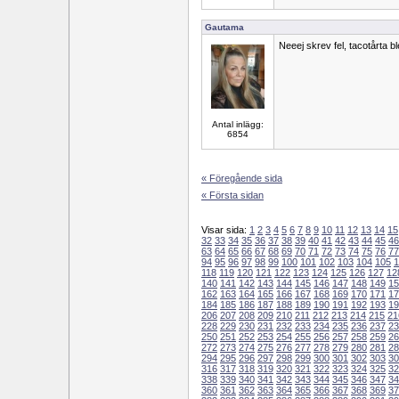
Gautama
Neeej skrev fel, tacotårta bl
Antal inlägg:
6854
« Föregående sida
« Första sidan
Visar sida:
1
2
3
4
5
6
7
8
9
10
11
12
13
14
15
32
33
34
35
36
37
38
39
40
41
42
43
44
45
46
63
64
65
66
67
68
69
70
71
72
73
74
75
76
77
94
95
96
97
98
99
100
101
102
103
104
105
1
118
119
120
121
122
123
124
125
126
127
12
140
141
142
143
144
145
146
147
148
149
15
162
163
164
165
166
167
168
169
170
171
17
184
185
186
187
188
189
190
191
192
193
19
206
207
208
209
210
211
212
213
214
215
21
228
229
230
231
232
233
234
235
236
237
23
250
251
252
253
254
255
256
257
258
259
26
272
273
274
275
276
277
278
279
280
281
28
294
295
296
297
298
299
300
301
302
303
30
316
317
318
319
320
321
322
323
324
325
32
338
339
340
341
342
343
344
345
346
347
34
360
361
362
363
364
365
366
367
368
369
37