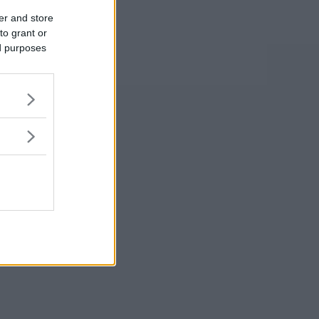
er and store
to grant or
ed purposes