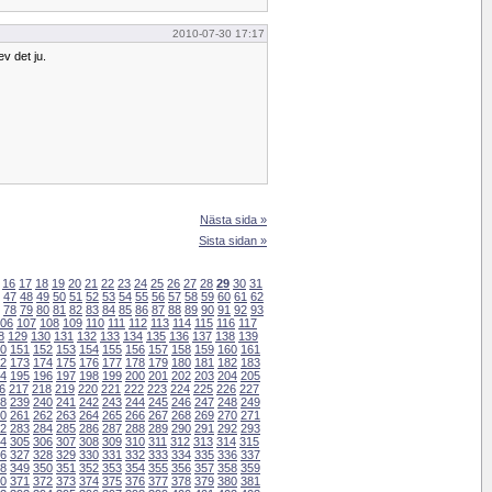
2010-07-30 17:17
ev det ju.
Nästa sida »
Sista sidan »
16
17
18
19
20
21
22
23
24
25
26
27
28
29
30
31
47
48
49
50
51
52
53
54
55
56
57
58
59
60
61
62
78
79
80
81
82
83
84
85
86
87
88
89
90
91
92
93
06
107
108
109
110
111
112
113
114
115
116
117
8
129
130
131
132
133
134
135
136
137
138
139
0
151
152
153
154
155
156
157
158
159
160
161
2
173
174
175
176
177
178
179
180
181
182
183
4
195
196
197
198
199
200
201
202
203
204
205
6
217
218
219
220
221
222
223
224
225
226
227
8
239
240
241
242
243
244
245
246
247
248
249
0
261
262
263
264
265
266
267
268
269
270
271
2
283
284
285
286
287
288
289
290
291
292
293
4
305
306
307
308
309
310
311
312
313
314
315
6
327
328
329
330
331
332
333
334
335
336
337
8
349
350
351
352
353
354
355
356
357
358
359
0
371
372
373
374
375
376
377
378
379
380
381