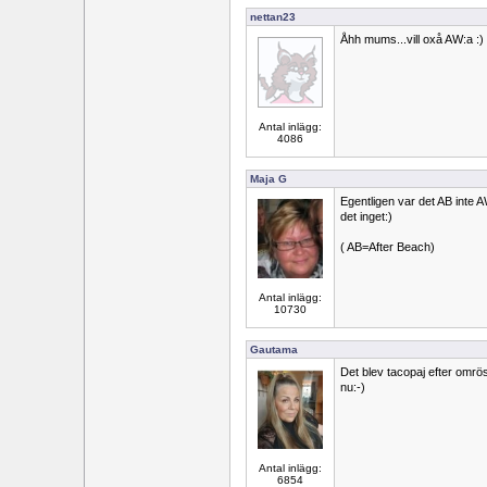
nettan23
Åhh mums...vill oxå AW:a :) *
Antal inlägg:
4086
Maja G
Egentligen var det AB inte 
det inget:)
( AB=After Beach)
Antal inlägg:
10730
Gautama
Det blev tacopaj efter omrö
nu:-)
Antal inlägg:
6854