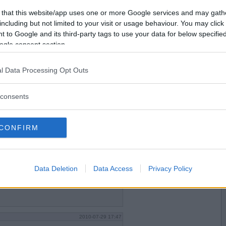
2010-07-29 15:54
Vill du bli
 that this website/app uses one or more Google services and may gath
och potatisgratäng med brunsås och sallad. Är lat
medlem?
n färdig potatisgratäng som bara är till att värma
including but not limited to your visit or usage behaviour. You may click 
 to Google and its third-party tags to use your data for below specifi
göra egen potatisgratäng!
Skapa nytt konto
ogle consent section.
l Data Processing Opt Outs
2010-07-29 17:39
a är tyvärr jattegoda - altför goda
file med potatis och rivna morötter
consents
CONFIRM
2010-07-29 17:44
.
Data Deletion
Data Access
Privacy Policy
2010-07-29 17:47