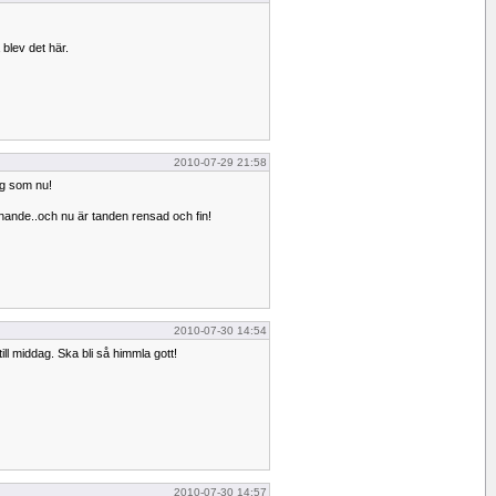
blev det här.
2010-07-29 21:58
lig som nu!
nande..och nu är tanden rensad och fin!
2010-07-30 14:54
ill middag. Ska bli så himmla gott!
2010-07-30 14:57