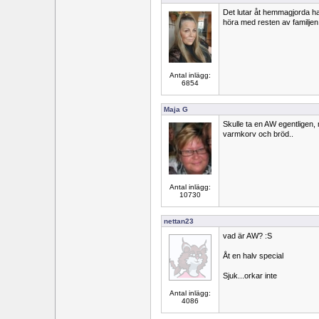
Det lutar åt hemmagjorda h
höra med resten av familjen
Antal inlägg:
6854
Maja G
Skulle ta en AW egentligen,
varmkorv och bröd..
Antal inlägg:
10730
nettan23
vad är AW? :S
Åt en halv special
Sjuk...orkar inte
Antal inlägg:
4086