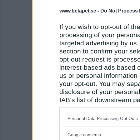
j2w4l4
Pytt i panna med stekt ägg och rödb
www.betapet.se -
Do Not Process 
If you wish to opt-out of the
processing of your personal
Antal inlägg: 533
targeted advertising by us
J74
section to confirm your sel
Fläskfile o potatisgratäng
opt-out request is proces
interest-based ads based o
us or personal information d
Antal inlägg:
2466
your opt-out. You may separ
disclosure of your personal
Lutte1
IAB’s list of downstream pa
Hemmabakad Pizza
also be disclosed by us to 
Downstream Participants
th
Personal Data Processing Opt Outs
third parties.
Antal inlägg: 203
Google consents
Please note that this web
SmålandsMira