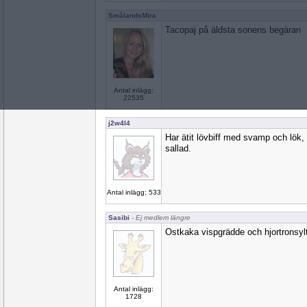
SmålandsMira
Tacopaj på äldsta sonens begäran
Antal inlägg:
22535
j2w4l4
Har ätit lövbiff med svamp och lök,
sallad.
Antal inlägg: 533
Sasibi
- Ej medlem längre
Ostkaka vispgrädde och hjortronsyl
Antal inlägg:
1728