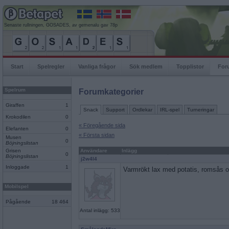
Senaste rullningen, GOSADES, av gemenalu gav 78p
Start
Spelregler
Vanliga frågor
Sök medlem
Topplistor
For
Spelrum
Forumkategorier
Giraffen
1
Snack
Support
Ordlekar
IRL-spel
Turneringar
Krokodilen
0
« Föregående sida
Elefanten
0
« Första sidan
Musen
0
Böjningslistan
Grisen
Användare
Inlägg
0
Böjningslistan
j2w4l4
Inloggade
1
Varmrökt lax med potatis, romsås o
Mobilspel
Pågående
18 464
Antal inlägg: 533