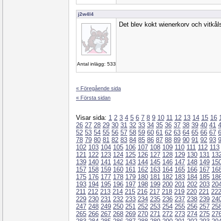
j2w4l4
Det blev kokt wienerkorv och vitkål
Antal inlägg: 533
« Föregående sida
« Första sidan
Visar sida:
1
2
3
4
5
6
7
8
9
10
11
12
13
14
15
16
26
27
28
29
30
31
32
33
34
35
36
37
38
39
40
41
52
53
54
55
56
57
58
59
60
61
62
63
64
65
66
67
78
79
80
81
82
83
84
85
86
87
88
89
90
91
92
93
102
103
104
105
106
107
108
109
110
111
112
113
121
122
123
124
125
126
127
128
129
130
131
13
139
140
141
142
143
144
145
146
147
148
149
15
157
158
159
160
161
162
163
164
165
166
167
16
175
176
177
178
179
180
181
182
183
184
185
18
193
194
195
196
197
198
199
200
201
202
203
20
211
212
213
214
215
216
217
218
219
220
221
22
229
230
231
232
233
234
235
236
237
238
239
24
247
248
249
250
251
252
253
254
255
256
257
25
265
266
267
268
269
270
271
272
273
274
275
27