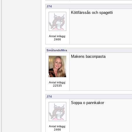
J74
Köttfärssås och spagetti
Antal inlägg:
2466
SmålandsMira
Makens baconpasta
Antal inlägg:
22535
J74
Soppa o pannkakor
Antal inlägg:
2466