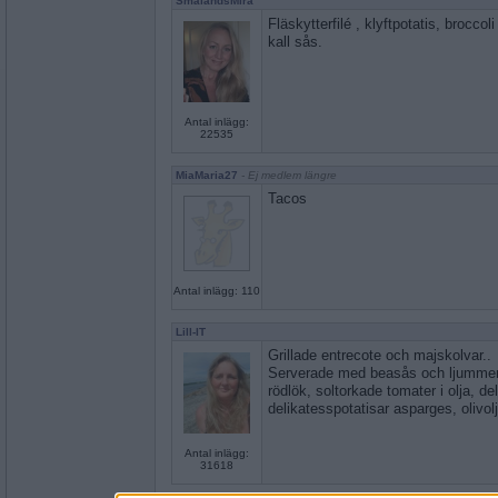
SmålandsMira
Fläskytterfilé , klyftpotatis, brocco
kall sås.
Antal inlägg:
22535
MiaMaria27
- Ej medlem längre
Tacos
Antal inlägg: 110
Lill-IT
Grillade entrecote och majskolvar..
Serverade med beasås och ljummen 
rödlök, soltorkade tomater i olja, d
delikatesspotatisar asparges, olivolj
Antal inlägg:
31618