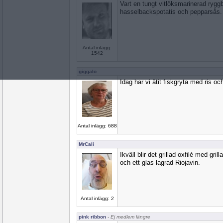
Vart en tungt vitlöksmarinerad ryggb
hasselbackspotatis och pepparsås.
Antal inlägg:
1542
giggalo
Idag har vi ätit fiskgryta med ris oc
Antal inlägg: 688
MrCali
Ikväll blir det grillad oxfilé med gri
och ett glas lagrad Riojavin.
Antal inlägg: 2
pink ribbon
- Ej medlem längre