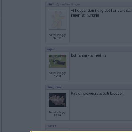
ttiittii
- Ej medlem längre
vi hoppar den i dag,det har varit så
ingen iaf hungrig
Antal inlägg:
37631
bujum
köttfärsgryta med ris
Antal inlägg:
1750
blue_moon
Kycklingkroegryta och broccoli.
Antal inlägg:
9719
LMC79