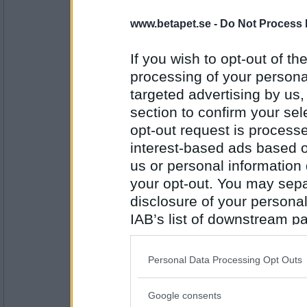
I dag passar vi på att köpa pizza nä
www.betapet.se -
Do Not Process 
If you wish to opt-out of the
Antal inlägg: 213
processing of your personal
drifting
- Ej medlem längre
targeted advertising by us
Hamburgare
section to confirm your sel
Choklad donut
opt-out request is proces
interest-based ads based o
Antal inlägg:
us or personal information d
1178
your opt-out. You may separ
diffdiff
disclosure of your personal
Idag åt jag 2 ggr blev lite grekisk sa
IAB’s list of downstream pa
also be disclosed by us to 
Downstream Participants
th
Personal Data Processing Opt Outs
Antal inlägg:
third parties.
3887
Google consents
nulltj
- Ej medlem längre
Please note that this web