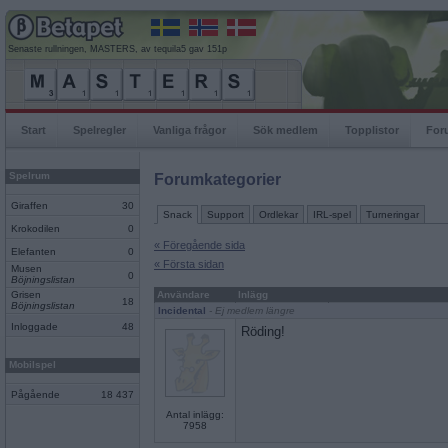
Senaste rullningen, MASTERS, av tequila5 gav 151p
Start
Spelregler
Vanliga frågor
Sök medlem
Topplistor
For
Spelrum
Forumkategorier
Giraffen
30
Snack
Support
Ordlekar
IRL-spel
Turneringar
Krokodilen
0
« Föregående sida
Elefanten
0
« Första sidan
Musen
0
Böjningslistan
Grisen
Användare
Inlägg
18
Böjningslistan
Incidental
- Ej medlem längre
Inloggade
48
Röding!
Mobilspel
Pågående
18 437
Antal inlägg:
7958