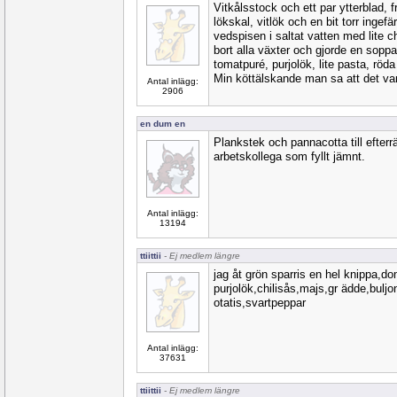
Vitkålsstock och ett par ytterblad, f
lökskal, vitlök och en bit torr ingefä
vedspisen i saltat vatten med lite ch
bort alla växter och gjorde en sop
tomatpuré, purjolök, lite pasta, röda
Min köttälskande man sa att det var
Antal inlägg:
2906
en dum en
Plankstek och pannacotta till efterrä
arbetskollega som fyllt jämnt.
Antal inlägg:
13194
ttiittii
- Ej medlem längre
jag åt grön sparris en hel knippa,d
purjolök,chilisås,majs,gr ädde,buljon
otatis,svartpeppar
Antal inlägg:
37631
ttiittii
- Ej medlem längre