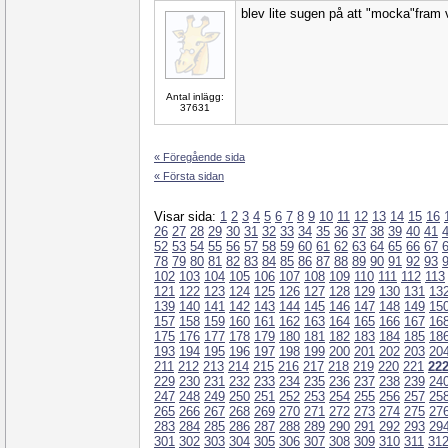
blev lite sugen på att "mocka"fram
Antal inlägg:
37631
« Föregående sida
« Första sidan
Visar sida:
1
2
3
4
5
6
7
8
9
10
11
12
13
14
15
16
26
27
28
29
30
31
32
33
34
35
36
37
38
39
40
41
52
53
54
55
56
57
58
59
60
61
62
63
64
65
66
67
78
79
80
81
82
83
84
85
86
87
88
89
90
91
92
93
102
103
104
105
106
107
108
109
110
111
112
113
121
122
123
124
125
126
127
128
129
130
131
13
139
140
141
142
143
144
145
146
147
148
149
15
157
158
159
160
161
162
163
164
165
166
167
16
175
176
177
178
179
180
181
182
183
184
185
18
193
194
195
196
197
198
199
200
201
202
203
20
211
212
213
214
215
216
217
218
219
220
221
22
229
230
231
232
233
234
235
236
237
238
239
24
247
248
249
250
251
252
253
254
255
256
257
25
265
266
267
268
269
270
271
272
273
274
275
27
283
284
285
286
287
288
289
290
291
292
293
29
301
302
303
304
305
306
307
308
309
310
311
31