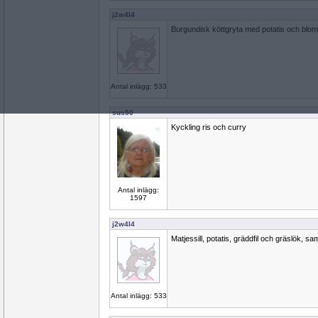
j2w4l4
Burgundisk köttgryta med potatis och blom
Antal inlägg: 533
sus50
Kyckling ris och curry
Antal inlägg:
1597
j2w4l4
Matjessill, potatis, gräddfil och gräslök, s
Antal inlägg: 533