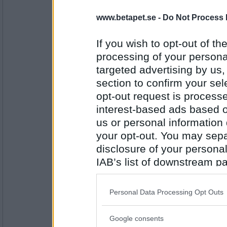
j2w4l4
www.betapet.se -
Do Not Process 
Har ätit kålpudding, potatis, brunsås och li
If you wish to opt-out of the
processing of your personal
Antal inlägg: 533
targeted advertising by us
ttiittii
- Ej medlem längre
section to confirm your sel
Ny Diet en smörgås på morgonen och en p
opt-out request is proces
Och 1 äpple då och då.
Så stående middag är 1 smörgås.enkelt och 
interest-based ads based o
us or personal information d
Antal inlägg:
your opt-out. You may separ
37631
disclosure of your personal
SmålandsMira
IAB’s list of downstream pa
Det blev stekt kummel m kokt potatis och 
also be disclosed by us to 
Downstream Participants
th
Personal Data Processing Opt Outs
third parties.
Antal inlägg:
Google consents
22535
Please note that this web