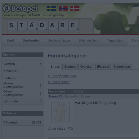
Senaste rullningen, STÄdARE, av med gav 63p
Start
Spelregler
Vanliga frågor
Sök medlem
Topplistor
For
Spelrum
Forumkategorier
Giraffen
5
Snack
Support
Ordlekar
IRL-spel
Turneringar
Krokodilen
0
« Föregående sida
Elefanten
0
« Första sidan
Musen
0
Böjningslistan
Grisen
Användare
Inlägg
0
Böjningslistan
Naomi77
- Ej medlem längre
Inloggade
5
Har ätit god köttfärsgratäng
Mobilspel
Pågående
18 428
Antal inlägg: 773