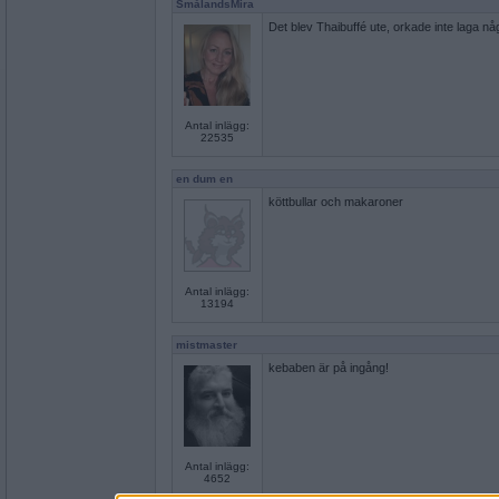
SmålandsMira
Det blev Thaibuffé ute, orkade inte laga nå
Antal inlägg:
22535
en dum en
köttbullar och makaroner
Antal inlägg:
13194
mistmaster
kebaben är på ingång!
Antal inlägg:
4652