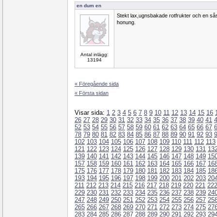
en dum en
Stekt lax,ugnsbakade rotfrukter och en sås 
honung.
Antal inlägg:
13194
« Föregående sida
« Första sidan
Visar sida:
1
2
3
4
5
6
7
8
9
10
11
12
13
14
15
16
26
27
28
29
30
31
32
33
34
35
36
37
38
39
40
41
52
53
54
55
56
57
58
59
60
61
62
63
64
65
66
67
78
79
80
81
82
83
84
85
86
87
88
89
90
91
92
93
102
103
104
105
106
107
108
109
110
111
112
113
121
122
123
124
125
126
127
128
129
130
131
13
139
140
141
142
143
144
145
146
147
148
149
15
157
158
159
160
161
162
163
164
165
166
167
16
175
176
177
178
179
180
181
182
183
184
185
18
193
194
195
196
197
198
199
200
201
202
203
20
211
212
213
214
215
216
217
218
219
220
221
22
229
230
231
232
233
234
235
236
237
238
239
24
247
248
249
250
251
252
253
254
255
256
257
25
265
266
267
268
269
270
271
272
273
274
275
27
283
284
285
286
287
288
289
290
291
292
293
29