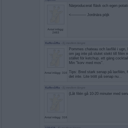
Närproducerat fläsk och egen potat
<------------- Jordnära pöjk
Antal inlägg:
2463
Kaffevåffla
- Ej medlem längre
Pommes chateau och laxfilé i ugn, b
om jag inte på slutet stekt till filén 
stället för ketchup, ett gäng cockt
Min "korv med mos".
Tips: Bred stark senap på laxfilén, h
Antal inlägg: 316
det inte. Lite trött på senap nu...
Kaffevåffla
- Ej medlem längre
(Låt filén gå 10-20 minuter med sen
Antal inlägg: 316
125478
- Ej medlem längre