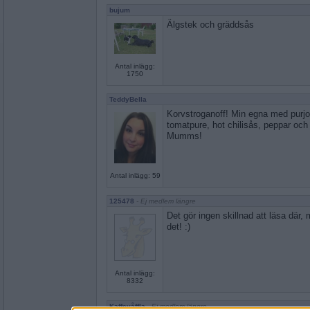
bujum
Älgstek och gräddsås
Antal inlägg:
1750
TeddyBella
Korvstroganoff! Min egna med purjo, 
tomatpure, hot chilisås, peppar och 
Mumms!
Antal inlägg: 59
125478
- Ej medlem längre
Det gör ingen skillnad att läsa där, 
det! :)
Antal inlägg:
8332
Kaffevåffla
- Ej medlem längre