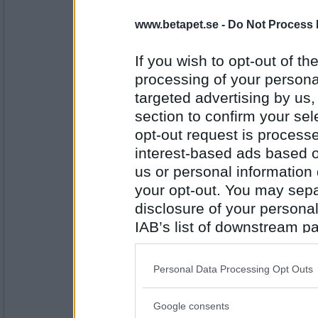
Dessertfrossa på kvällskvisten – fr
kesella, med citrussmak. Åh, så go
www.betapet.se -
Do Not Process 
mjukrörd vaniljglass är nog ändå goda
If you wish to opt-out of the
Antal inlägg: 316
processing of your personal
targeted advertising by us
recidivfara
- Ej medlem längre
morotskaketopping, icing eller vad f
section to confirm your sel
opt-out request is proces
interest-based ads based o
us or personal information d
Antal inlägg:
2385
your opt-out. You may separ
disclosure of your personal
snövits
- Ej medlem längre
Mm. Nu som vickning: havrekakor 
IAB’s list of downstream pa
mjök..because youre worth it. Hihu
also be disclosed by us to 
Downstream Participants
th
Personal Data Processing Opt Outs
third parties.
Antal inlägg:
1579
Google consents
Please note that this web
snövits
- Ej medlem längre