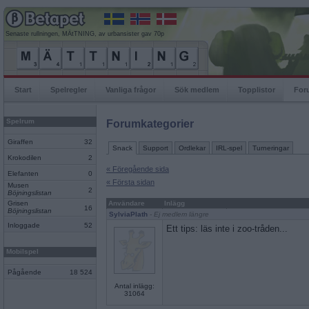
Senaste rullningen, MÄtTNING, av urbansister gav 70p
Start
Spelregler
Vanliga frågor
Sök medlem
Topplistor
For
Spelrum
Forumkategorier
Giraffen
32
Snack
Support
Ordlekar
IRL-spel
Turneringar
Krokodilen
2
« Föregående sida
Elefanten
0
« Första sidan
Musen
2
Böjningslistan
Grisen
Användare
Inlägg
16
Böjningslistan
SylviaPlath
- Ej medlem längre
Inloggade
52
Ett tips: läs inte i zoo-tråden...
Mobilspel
Pågående
18 524
Antal inlägg:
31064