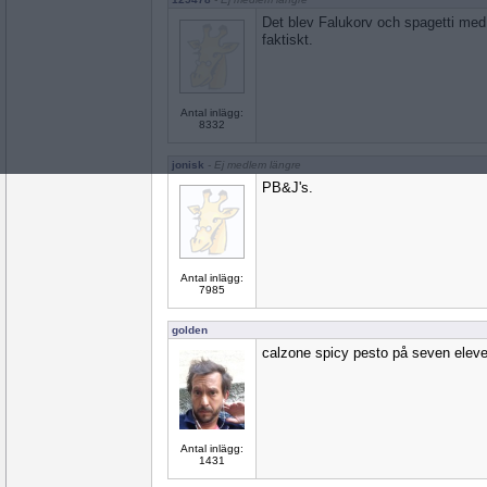
Det blev Falukorv och spagetti med b
faktiskt.
Antal inlägg:
8332
jonisk
- Ej medlem längre
PB&J's.
Antal inlägg:
7985
golden
calzone spicy pesto på seven eleve
Antal inlägg:
1431