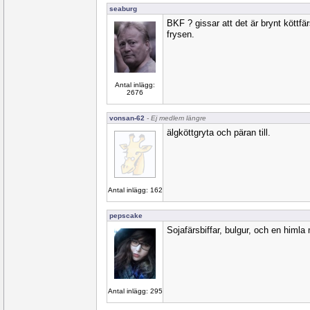
seaburg
BKF ? gissar att det är brynt köttfär
frysen.
Antal inlägg:
2676
vonsan-62
- Ej medlem längre
älgköttgryta och päran till.
Antal inlägg: 162
pepscake
Sojafärsbiffar, bulgur, och en himla
Antal inlägg: 295