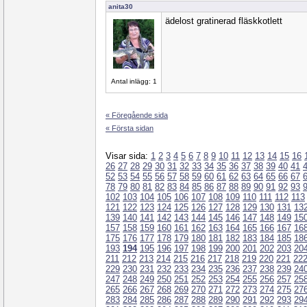
anita30
ädelost gratinerad fläskkotlett
Antal inlägg: 1
« Föregående sida
« Första sidan
Visar sida:
1
2
3
4
5
6
7
8
9
10
11
12
13
14
15
16
26
27
28
29
30
31
32
33
34
35
36
37
38
39
40
41
52
53
54
55
56
57
58
59
60
61
62
63
64
65
66
67
78
79
80
81
82
83
84
85
86
87
88
89
90
91
92
93
102
103
104
105
106
107
108
109
110
111
112
113
121
122
123
124
125
126
127
128
129
130
131
13
139
140
141
142
143
144
145
146
147
148
149
15
157
158
159
160
161
162
163
164
165
166
167
16
175
176
177
178
179
180
181
182
183
184
185
18
193
194
195
196
197
198
199
200
201
202
203
20
211
212
213
214
215
216
217
218
219
220
221
22
229
230
231
232
233
234
235
236
237
238
239
24
247
248
249
250
251
252
253
254
255
256
257
25
265
266
267
268
269
270
271
272
273
274
275
27
283
284
285
286
287
288
289
290
291
292
293
29