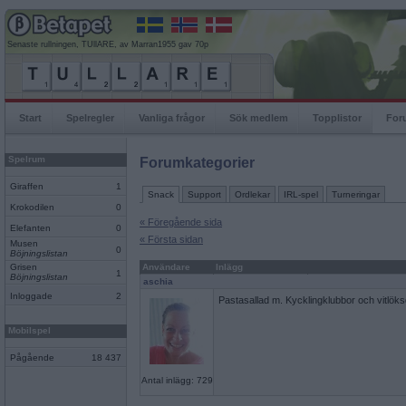
Senaste rullningen, TUllARE, av Marran1955 gav 70p
Start
Spelregler
Vanliga frågor
Sök medlem
Topplistor
For
Spelrum
Forumkategorier
Giraffen
1
Snack
Support
Ordlekar
IRL-spel
Turneringar
Krokodilen
0
« Föregående sida
Elefanten
0
« Första sidan
Musen
0
Böjningslistan
Grisen
Användare
Inlägg
1
Böjningslistan
aschia
Inloggade
2
Pastasallad m. Kycklingklubbor och vitlöks
Mobilspel
Pågående
18 437
Antal inlägg: 729