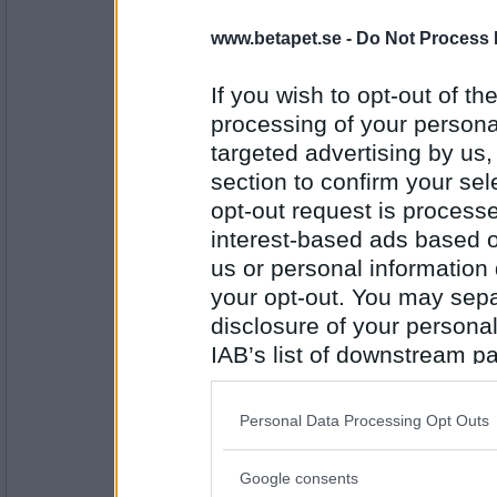
Pajbiten
- Ej medlem längre
www.betapet.se -
Do Not Process 
Middan var kl 1900, svarade på ttiittiis uppm
If you wish to opt-out of the
processing of your personal
Antal inlägg: 900
targeted advertising by us
section to confirm your sel
ttiittii
- Ej medlem längre
ok rolig ide med 1700-tal :)
opt-out request is proces
interest-based ads based o
us or personal information d
your opt-out. You may separ
Antal inlägg:
37631
disclosure of your personal
Pajbiten
- Ej medlem längre
IAB’s list of downstream pa
Platsen var kristinehovs malmgård på söder
also be disclosed by us to 
den tiden ;-))
Downstream Participants
th
Personal Data Processing Opt Outs
third parties.
Antal inlägg: 900
Google consents
Please note that this web