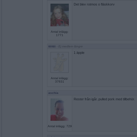
Det blev rotmos o fläskkorv
Antal inlägg:
1771
ttiittii
- Ej medlem längre
1 äpple
Antal inlägg:
37631
aschia
Rester från igår..pulled pork med tillbehör.
Antal inlägg: 729