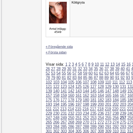
Köttgryta
Antal inlägg:
4549
« Föregående sida
« Första sidan
Visar sida:
1
2
3
4
5
6
7
8
9
10
11
12
13
14
15
16
26
27
28
29
30
31
32
33
34
35
36
37
38
39
40
41
52
53
54
55
56
57
58
59
60
61
62
63
64
65
66
67
78
79
80
81
82
83
84
85
86
87
88
89
90
91
92
93
102
103
104
105
106
107
108
109
110
111
112
113
121
122
123
124
125
126
127
128
129
130
131
13
139
140
141
142
143
144
145
146
147
148
149
15
157
158
159
160
161
162
163
164
165
166
167
16
175
176
177
178
179
180
181
182
183
184
185
18
193
194
195
196
197
198
199
200
201
202
203
20
211
212
213
214
215
216
217
218
219
220
221
22
229
230
231
232
233
234
235
236
237
238
239
24
247
248
249
250
251
252
253
254
255
256
257
25
265
266
267
268
269
270
271
272
273
274
275
27
283
284
285
286
287
288
289
290
291
292
293
29
301
302
303
304
305
306
307
308
309
310
311
31