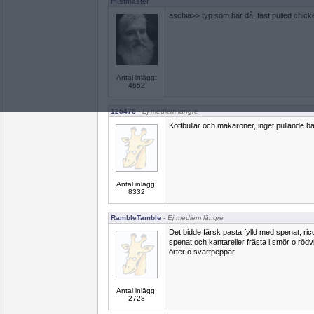
mistmaster
aschia>> typ som här då, fast pulled chicke
Antal inlägg:
4652
125478
- Ej medlem längre
Köttbullar och makaroner, inget pullande här
Antal inlägg:
8332
RambleTamble
- Ej medlem längre
Det bidde färsk pasta fylld med spenat, r
spenat och kantareller frästa i smör o rödv
örter o svartpeppar.
Antal inlägg:
2728