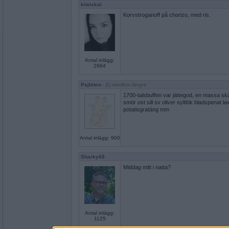
kiwiskal
Korvstroganoff på chorizo, med ris.
Antal inlägg:
2684
Pajbiten
- Ej medlem längre
1700-talsbuffen var jättegod, en massa skå
smör ost sill sv oliver syltlök bladspenat 
potatisgratäng mm
Antal inlägg: 900
Sharky68
Middag mitt i natta?
Antal inlägg:
1125