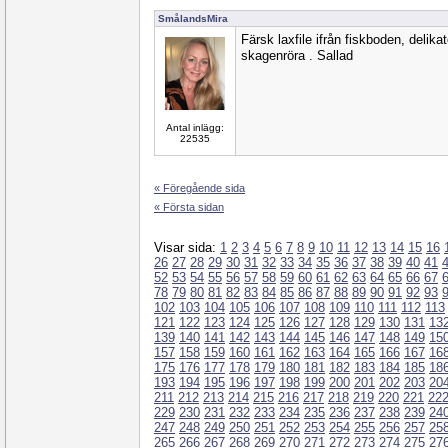
SmålandsMira
Färsk laxfile ifrån fiskboden, delik
skagenröra . Sallad
Antal inlägg:
22535
« Föregående sida
« Första sidan
Visar sida:
1
2
3
4
5
6
7
8
9
10
11
12
13
14
15
16
26
27
28
29
30
31
32
33
34
35
36
37
38
39
40
41
52
53
54
55
56
57
58
59
60
61
62
63
64
65
66
67
78
79
80
81
82
83
84
85
86
87
88
89
90
91
92
93
102
103
104
105
106
107
108
109
110
111
112
113
121
122
123
124
125
126
127
128
129
130
131
13
139
140
141
142
143
144
145
146
147
148
149
15
157
158
159
160
161
162
163
164
165
166
167
16
175
176
177
178
179
180
181
182
183
184
185
18
193
194
195
196
197
198
199
200
201
202
203
20
211
212
213
214
215
216
217
218
219
220
221
22
229
230
231
232
233
234
235
236
237
238
239
24
247
248
249
250
251
252
253
254
255
256
257
25
265
266
267
268
269
270
271
272
273
274
275
27