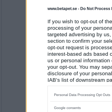
Bitte
- Administratör
www.betapet.se -
Do Not Process 
Parisare med bröd
If you wish to opt-out of the
Bitte
processing of your personal
Antal inlägg:
targeted advertising by us
24324
section to confirm your sel
strella70
opt-out request is proces
lamm
interest-based ads based o
us or personal information d
your opt-out. You may separ
Antal inlägg:
1542
disclosure of your personal
IAB’s list of downstream pa
Liinda01
also be disclosed by us to 
Linssoppa med sammoun
Downstream Participants
th
Personal Data Processing Opt Outs
third parties.
Google consents
Antal inlägg: 105
Please note that this web