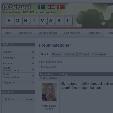
Senaste rullningen, PORtVAKT, av berlioz gav 140p
Start
Spelregler
Vanliga frågor
Sök medlem
Topplistor
For
Spelrum
Forumkategorier
Giraffen
2
Snack
Support
Ordlekar
IRL-spel
Turneringar
Krokodilen
0
« Föregående sida
Elefanten
0
« Första sidan
Musen
0
Böjningslistan
Grisen
Användare
Inlägg
2
Böjningslistan
SmålandsMira
Inloggade
4
Klyftpotatis , rödlök, broccoli och m
quornfilé och någon kall sås.
Mobilspel
Pågående
18 532
Antal inlägg:
22535