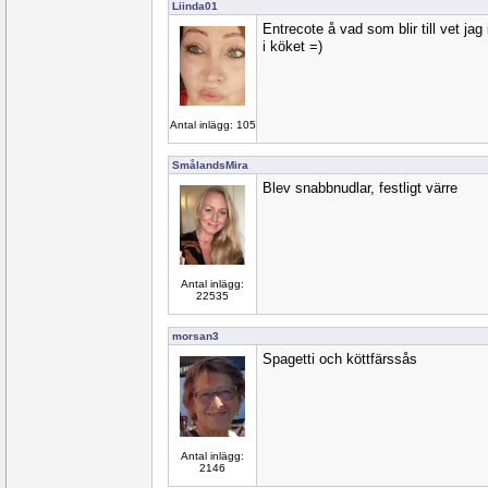
Liinda01
Entrecote å vad som blir till vet jag
i köket =)
Antal inlägg: 105
SmålandsMira
Blev snabbnudlar, festligt värre
Antal inlägg:
22535
morsan3
Spagetti och köttfärssås
Antal inlägg:
2146