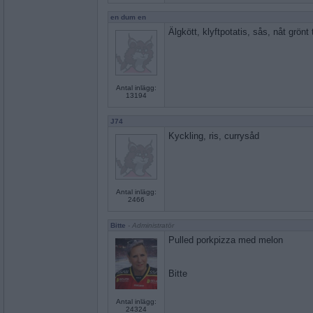
en dum en
Älgkött, klyftpotatis, sås, nåt grönt ti
Antal inlägg:
13194
J74
Kyckling, ris, currysåd
Antal inlägg:
2466
Bitte
- Administratör
Pulled porkpizza med melon
Bitte
Antal inlägg:
24324