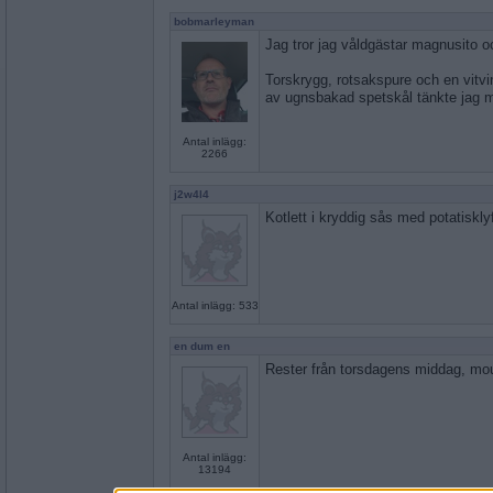
bobmarleyman
Jag tror jag våldgästar magnusito oc
Torskrygg, rotsakspure och en vit
av ugnsbakad spetskål tänkte jag m
Antal inlägg:
2266
j2w4l4
Kotlett i kryddig sås med potatiskly
Antal inlägg: 533
en dum en
Rester från torsdagens middag, mo
Antal inlägg:
13194