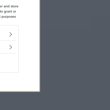
er and store
to grant or
ed purposes