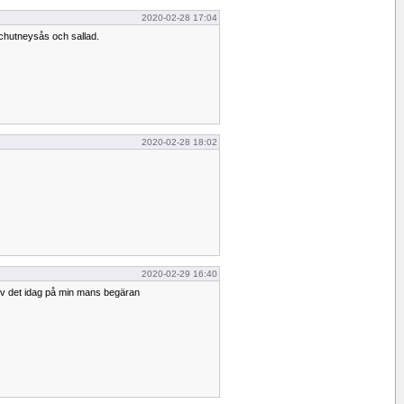
2020-02-28 17:04
chutneysås och sallad.
2020-02-28 18:02
2020-02-29 16:40
ev det idag på min mans begäran