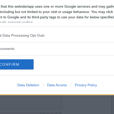
Vill du bli
 that this website/app uses one or more Google services and may gath
medlem?
including but not limited to your visit or usage behaviour. You may click 
 to Google and its third-party tags to use your data for below specifi
Skapa nytt konto
ogle consent section.
l Data Processing Opt Outs
2020-02-26 13:55
 sallad
consents
CONFIRM
2020-02-26 16:58
Data Deletion
Data Access
Privacy Policy
verts och sallad.