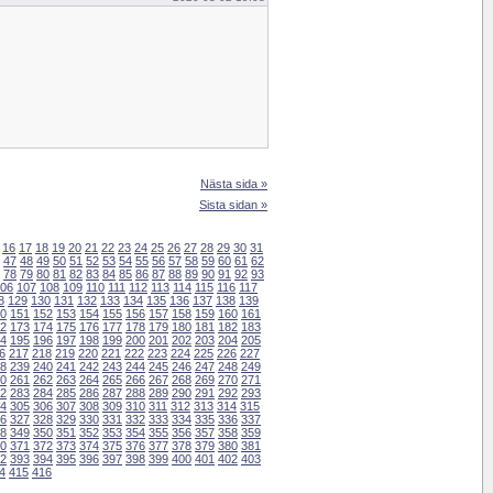
Nästa sida »
Sista sidan »
16
17
18
19
20
21
22
23
24
25
26
27
28
29
30
31
47
48
49
50
51
52
53
54
55
56
57
58
59
60
61
62
78
79
80
81
82
83
84
85
86
87
88
89
90
91
92
93
06
107
108
109
110
111
112
113
114
115
116
117
8
129
130
131
132
133
134
135
136
137
138
139
0
151
152
153
154
155
156
157
158
159
160
161
2
173
174
175
176
177
178
179
180
181
182
183
4
195
196
197
198
199
200
201
202
203
204
205
6
217
218
219
220
221
222
223
224
225
226
227
8
239
240
241
242
243
244
245
246
247
248
249
0
261
262
263
264
265
266
267
268
269
270
271
2
283
284
285
286
287
288
289
290
291
292
293
4
305
306
307
308
309
310
311
312
313
314
315
6
327
328
329
330
331
332
333
334
335
336
337
8
349
350
351
352
353
354
355
356
357
358
359
0
371
372
373
374
375
376
377
378
379
380
381
2
393
394
395
396
397
398
399
400
401
402
403
4
415
416