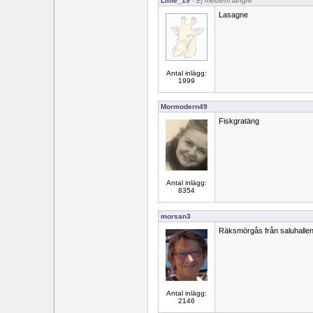
Lillie_19
- Ej medlem längre
Lasagne
Antal inlägg:
1999
Mormodern49
Fiskgratäng
Antal inlägg:
8354
morsan3
Räksmörgås från saluhalle
Antal inlägg:
2146