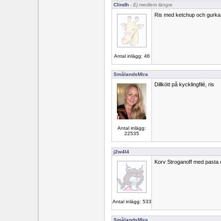
Clindh
- Ej medlem längre
Ris med ketchup och gurka. Få
Antal inlägg: 46
SmålandsMira
Dillkött på kycklingfilé, ris
Antal inlägg:
22535
j2w4l4
Korv Stroganoff med pasta 
Antal inlägg: 533
SmålandsMira