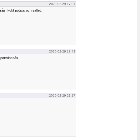
2020-02-29 17:01
ås, kokt potatis och sallad.
2020-02-29 18:43
 portvinssås
2020-02-29 21:17