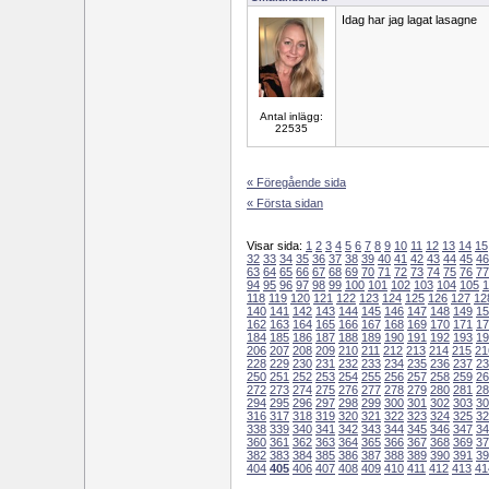
Idag har jag lagat lasagne
Antal inlägg:
22535
« Föregående sida
« Första sidan
Visar sida:
1
2
3
4
5
6
7
8
9
10
11
12
13
14
15
32
33
34
35
36
37
38
39
40
41
42
43
44
45
46
63
64
65
66
67
68
69
70
71
72
73
74
75
76
77
94
95
96
97
98
99
100
101
102
103
104
105
1
118
119
120
121
122
123
124
125
126
127
12
140
141
142
143
144
145
146
147
148
149
15
162
163
164
165
166
167
168
169
170
171
17
184
185
186
187
188
189
190
191
192
193
19
206
207
208
209
210
211
212
213
214
215
21
228
229
230
231
232
233
234
235
236
237
23
250
251
252
253
254
255
256
257
258
259
26
272
273
274
275
276
277
278
279
280
281
28
294
295
296
297
298
299
300
301
302
303
30
316
317
318
319
320
321
322
323
324
325
32
338
339
340
341
342
343
344
345
346
347
34
360
361
362
363
364
365
366
367
368
369
37
382
383
384
385
386
387
388
389
390
391
39
404
405
406
407
408
409
410
411
412
413
41