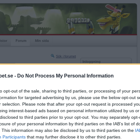
istor
Forum
Min sida
Sök i forumet
Inloggning
rneringar
Användare
et.se -
Do Not Process My Personal Information
Nästa sida »
Lösenord
Sista sidan »
to opt-out of the sale, sharing to third parties, or processing of your per
Kom ihåg mig
2020-02-25 17:14
formation for targeted advertising by us, please use the below opt-out s
Logga in
och gräslök.
r selection. Please note that after your opt-out request is processed y
eing interest-based ads based on personal information utilized by us or
Glömt ditt lösenord?
Få ny aktiveringslänk
disclosed to third parties prior to your opt-out. You may separately opt-
losure of your personal information by third parties on the IAB’s list of
. This information may also be disclosed by us to third parties on the
IA
Betapet är gratis!
Participants
that may further disclose it to other third parties.
2020-02-26 11:04