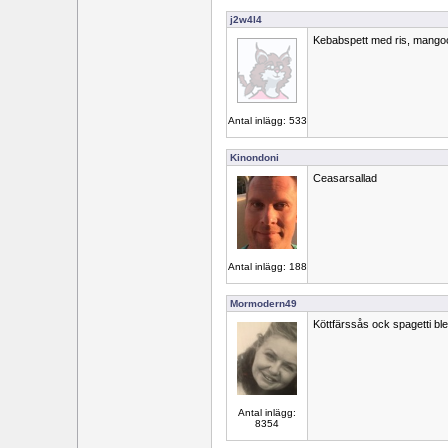
j2w4l4
Kebabspett med ris, mango
Antal inlägg: 533
Kinondoni
Ceasarsallad
Antal inlägg: 188
Mormodern49
Köttfärssås ock spagetti bl
Antal inlägg:
8354