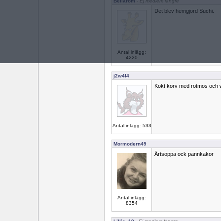
Bellarom
- Ej medlem längre
Det blev hemgjord Suchi.
Antal inlägg:
4220
j2w4l4
Kokt korv med rotmos och 
Antal inlägg: 533
Mormodern49
Ärtsoppa ock pannkakor
Antal inlägg:
8354