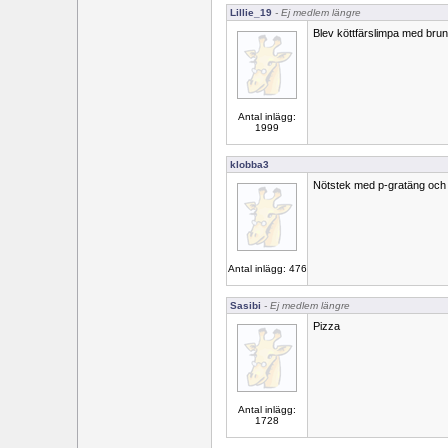
Lillie_19
- Ej medlem längre
Blev köttfärslimpa med bruns
Antal inlägg:
1999
klobba3
Nötstek med p-gratäng och
Antal inlägg: 476
Sasibi
- Ej medlem längre
Pizza
Antal inlägg:
1728