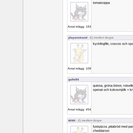
tomatsoppa
Antal inlägg: 163
playanstrand
- Ej medlem längre
kycklingfile, coscos och spa
Antal inlägg: 109
gulle84
quinoa, gröna bönor, rotselle
spenat och kokosmjölk + kryd
Antal inlägg: 454
ttiittii
- Ej medlem längre
fuskpizza ,pitabröd med pas
cheddarost