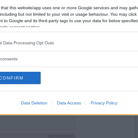
2014-03-13 00:29
Vill du bli
 that this website/app uses one or more Google services and may gath
kväll, inte så jätteroligt kanske.
medlem?
including but not limited to your visit or usage behaviour. You may click 
 to Google and its third-party tags to use your data for below specifi
Skapa nytt konto
ogle consent section.
l Data Processing Opt Outs
2014-03-13 05:36
consents
CONFIRM
2014-03-13 07:04
mat-och basilikasås serveras med färsk pasta här
Data Deletion
Data Access
Privacy Policy
2014-03-13 08:08