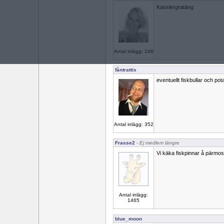
Kasslergratäng
Antal inlägg: 246
fåntrattis
eventuellt fiskbullar och po
Antal inlägg: 352
Frasse2
- Ej medlem längre
Vi käka fiskpinnar å pärmos
Antal inlägg:
1465
blue_moon