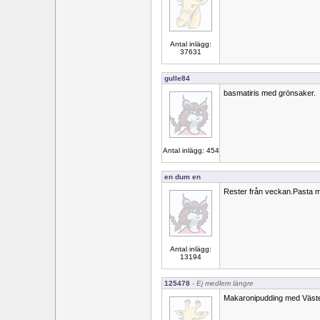
Antal inlägg:
37631
gulle84
basmatiris med grönsaker.
Antal inlägg: 454
en dum en
Rester från veckan.Pasta m
Antal inlägg:
13194
125478
- Ej medlem längre
Makaronipudding med Västerb