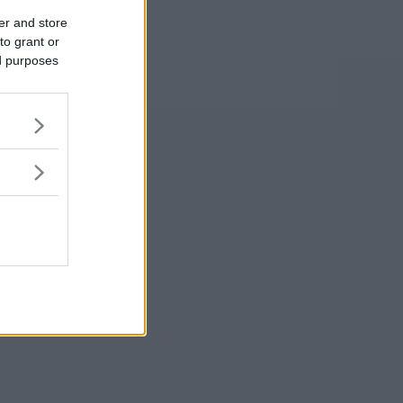
er and store
to grant or
ed purposes