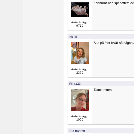
Köttbullar och spenatfettucc
Antal inlägg:
9719
Iris M
Ska på fest ikväll så någon 
Antal inlägg:
2375
Vilja123
Tacos mmm
Antal inlägg:
1050
lilla-molnet