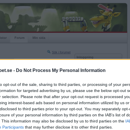
istor
Forum
Min sida
Sök i forumet
Inloggning
rneringar
Användare
et.se -
Do Not Process My Personal Information
Nästa sida »
Lösenord
Sista sidan »
to opt-out of the sale, sharing to third parties, or processing of your per
Kom ihåg mig
2014-03-12 19:43
formation for targeted advertising by us, please use the below opt-out s
Logga in
et gamla skavet var inte dumt det heller, med en
r selection. Please note that after your opt-out request is processed y
eing interest-based ads based on personal information utilized by us or
Glömt ditt lösenord?
Få ny aktiveringslänk
disclosed to third parties prior to your opt-out. You may separately opt-
losure of your personal information by third parties on the IAB’s list of
. This information may also be disclosed by us to third parties on the
IA
Betapet är gratis!
Participants
that may further disclose it to other third parties.