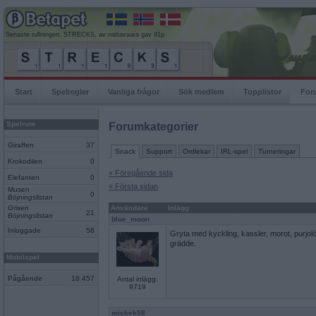
Senaste rullningen, STRECKS, av nattavaara gav 81p
Start
Spelregler
Vanliga frågor
Sök medlem
Topplistor
For
Spelrum
Forumkategorier
Giraffen
37
Snack
Support
Ordlekar
IRL-spel
Turneringar
Krokodilen
0
« Föregående sida
Elefanten
0
« Första sidan
Musen
0
Böjningslistan
Grisen
Användare
Inlägg
21
Böjningslistan
blue_moon
Inloggade
58
Gryta med kyckling, kassler, morot, purjol
grädde.
Mobilspel
Pågående
18 457
Antal inlägg:
9719
mickek58