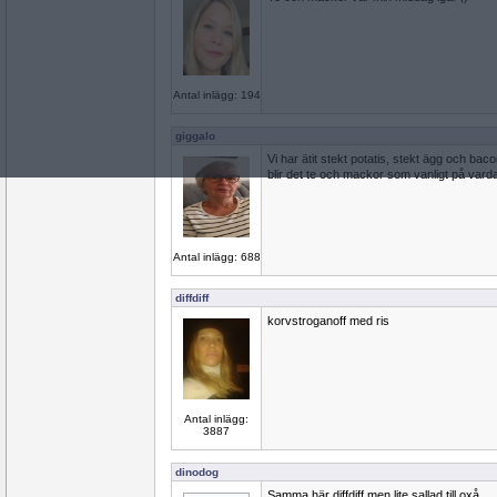
Antal inlägg: 194
giggalo
Vi har ätit stekt potatis, stekt ägg och bacon
blir det te och mackor som vanligt på vard
Antal inlägg: 688
diffdiff
korvstroganoff med ris
Antal inlägg:
3887
dinodog
Samma här diffdiff men lite sallad till oxå.