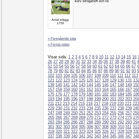
korv stroganoff och ris
Antal inlägg:
1750
« Föregående sida
« Första sidan
Visar sida:
1
2
3
4
5
6
7
8
9
10
11
12
13
14
15
16
26
27
28
29
30
31
32
33
34
35
36
37
38
39
40
41
52
53
54
55
56
57
58
59
60
61
62
63
64
65
66
67
78
79
80
81
82
83
84
85
86
87
88
89
90
91
92
93
102
103
104
105
106
107
108
109
110
111
112
113
121
122
123
124
125
126
127
128
129
130
131
13
139
140
141
142
143
144
145
146
147
148
149
15
157
158
159
160
161
162
163
164
165
166
167
16
175
176
177
178
179
180
181
182
183
184
185
18
193
194
195
196
197
198
199
200
201
202
203
20
211
212
213
214
215
216
217
218
219
220
221
22
229
230
231
232
233
234
235
236
237
238
239
24
247
248
249
250
251
252
253
254
255
256
257
25
265
266
267
268
269
270
271
272
273
274
275
27
283
284
285
286
287
288
289
290
291
292
293
29
301
302
303
304
305
306
307
308
309
310
311
31
319
320
321
322
323
324
325
326
327
328
329
33
337
338
339
340
341
342
343
344
345
346
347
34