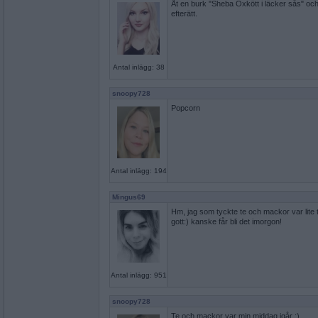
Åt en burk "Sheba Oxkött i läcker sås" o
efterätt.
Antal inlägg: 38
snoopy728
Popcorn
Antal inlägg: 194
Mingus69
Hm, jag som tyckte te och mackor var lite tor
gott:) kanske får bli det imorgon!
Antal inlägg: 951
snoopy728
Te och mackor var min middag igår ;)