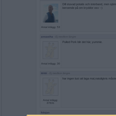
Dill stuvad potatis och isterband, men sjöma
beroende på om kryddor osv :-)
Antal inlägg: 53
annawiha
- Ej medlem längre
Pulled Pork blir det här, yummie.
Antal inlägg: 30
ttiittii
- Ej medlem längre
har ingen lust att laga mat,natuligtvis måste
Antal inlägg:
37631
fidojan