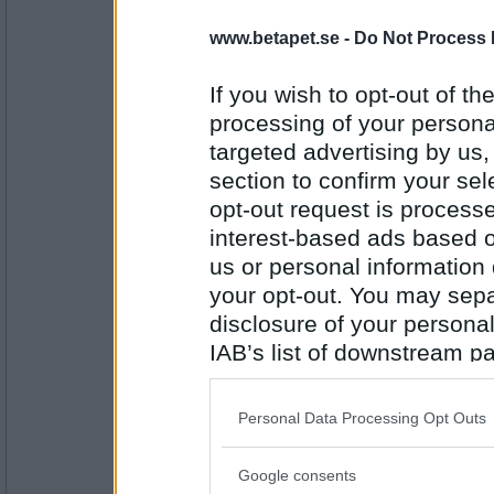
en back öl
www.betapet.se -
Do Not Process 
If you wish to opt-out of the
Antal inlägg: 12
processing of your personal
targeted advertising by us
agnatig
Linssoppa
section to confirm your sel
opt-out request is proces
interest-based ads based o
Antal inlägg: 42
us or personal information d
your opt-out. You may separ
diffdiff
disclosure of your personal
Tonfisksallad
IAB’s list of downstream pa
also be disclosed by us to 
Downstream Participants
th
Personal Data Processing Opt Outs
Antal inlägg:
3887
third parties.
Incidental
- Ej medlem längre
Google consents
Please note that this web