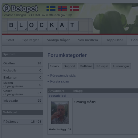
Senaste rullningen, BLOCKAT, av matteus66 gav 119p
Start
Spelregler
Vanliga frågor
Sök medlem
Topplistor
For
Spelrum
Forumkategorier
Giraffen
28
Snack
Support
Ordlekar
IRL-spel
Turneringar
Krokodilen
0
« Föregående sida
Elefanten
0
« Första sidan
Musen
0
Böjningslistan
Grisen
Användare
Inlägg
27
Böjningslistan
costadelsol
Inloggade
55
Smaklig måltid
Mobilspel
Pågående
18 458
Antal inlägg: 59