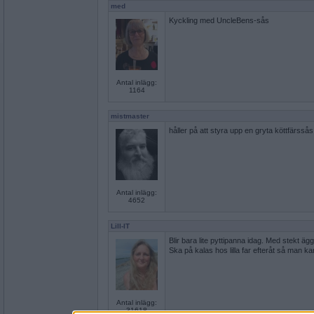
med
Kyckling med UncleBens-sås
Antal inlägg:
1164
mistmaster
håller på att styra upp en gryta köttfärssås 
Antal inlägg:
4652
Lill-IT
Blir bara lite pyttipanna idag. Med stekt ägg 
Ska på kalas hos lilla far efteråt så man kan
Antal inlägg:
31618