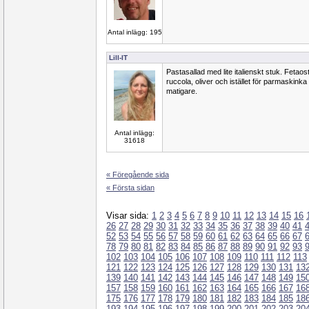
Antal inlägg: 195
Lill-IT
Pastasallad med lite italienskt stuk. Fetaost
ruccola, oliver och istället för parmaskinka ta
matigare.
Antal inlägg:
31618
« Föregående sida
« Första sidan
Visar sida:
1
2
3
4
5
6
7
8
9
10
11
12
13
14
15
16
26
27
28
29
30
31
32
33
34
35
36
37
38
39
40
41
52
53
54
55
56
57
58
59
60
61
62
63
64
65
66
67
78
79
80
81
82
83
84
85
86
87
88
89
90
91
92
93
102
103
104
105
106
107
108
109
110
111
112
113
121
122
123
124
125
126
127
128
129
130
131
13
139
140
141
142
143
144
145
146
147
148
149
15
157
158
159
160
161
162
163
164
165
166
167
16
175
176
177
178
179
180
181
182
183
184
185
18
193
194
195
196
197
198
199
200
201
202
203
20