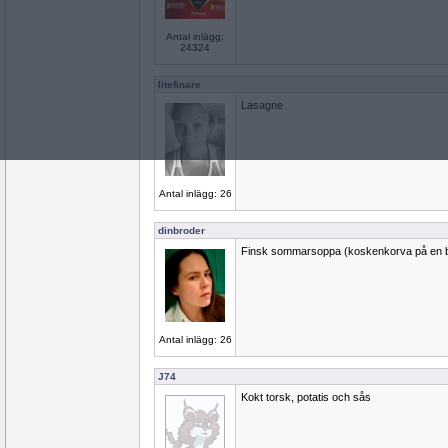
Antal inlägg:
24324
litefinare
Lasagne
Antal inlägg: 26
dinbroder
Finsk sommarsoppa (koskenkorva på en bl
Antal inlägg: 26
J74
Kokt torsk, potatis och sås