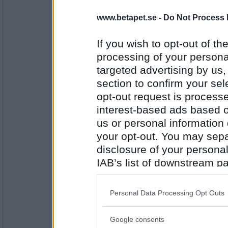
www.betapet.se -
Do Not Process 
Mormodern49
Tonfisksallad
If you wish to opt-out of the
processing of your personal
targeted advertising by us
Antal inlägg:
8354
section to confirm your sel
opt-out request is proces
Mormodern49
Kycklingsallad
interest-based ads based o
us or personal information d
your opt-out. You may separ
disclosure of your personal
Antal inlägg:
8354
IAB’s list of downstream pa
also be disclosed by us to 
Lill-IT
Downstream Participants
th
Lutar åt att det blir grillade kycklingfiléer oc
Personal Data Processing Opt Outs
third parties.
Google consents
Please note that this web