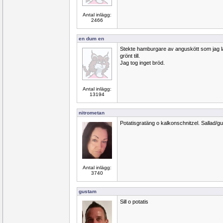
Antal inlägg:
2466
en dum en
Stekte hamburgare av anguskött som jag l
grönt till.
Jag tog inget bröd.
Antal inlägg:
13194
nitrometan
Potatisgratäng o kalkonschnitzel. Sallad/g
Antal inlägg:
3740
gustam
Sill o potatis