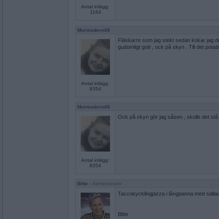
Antal inlägg:
1164
Mormodern49
Fläskarre som jag stekt sedan kokar jag de
gudomligt gott , ock på skyn . Till det pota
Antal inlägg:
8354
Mormodern49
Ock på skyn gör jag såsen , skulle det stå
Antal inlägg:
8354
Bitte
- Administratör
Taccokycklingpizza i långpanna med sallad 
Bitte