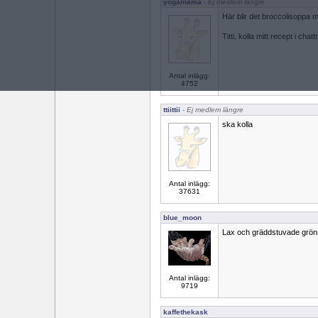
yogamama
- Ej medlem längre
Här blir det broccolisoppa
Titti, kolla mitt recept i cha
Antal inlägg:
4752
ttiittii
- Ej medlem längre
ska kolla
Antal inlägg:
37631
blue_moon
Lax och gräddstuvade grön
Antal inlägg:
9719
kaffethekask