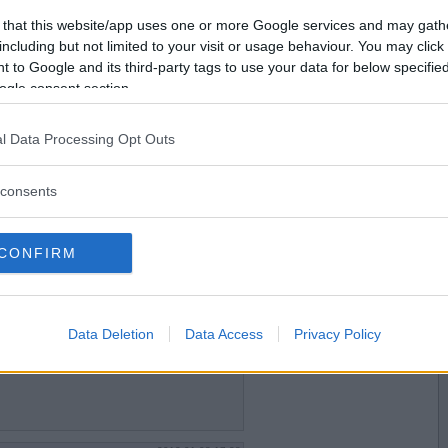
2012-01-08 16:51
Vill du bli
 that this website/app uses one or more Google services and may gath
ch bulgur???
medlem?
including but not limited to your visit or usage behaviour. You may click 
 to Google and its third-party tags to use your data for below specifi
Skapa nytt konto
ogle consent section.
l Data Processing Opt Outs
2012-01-08 17:05
a bara torra kikärtor och dom hinner inte
consents
CONFIRM
2012-01-08 17:07
allad
Data Deletion
Data Access
Privacy Policy