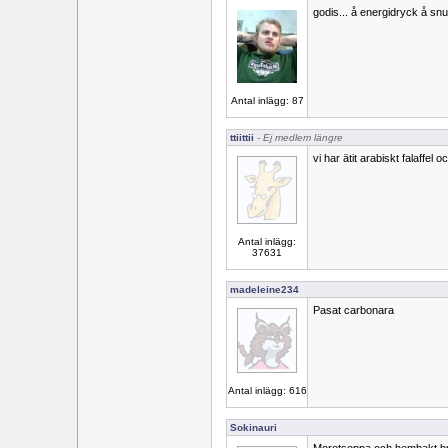
godis... å energidryck å sn
Antal inlägg: 87
ttiittii
- Ej medlem längre
vi har ätit arabiskt falaffe
Antal inlägg:
37631
madeleine234
Pasat carbonara
Antal inlägg: 616
Sokinauri