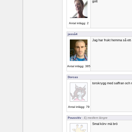
gott
Antal inlägg: 2
jasså4
Jag har frukt hemma så ett 
Antal inlägg: 385
Dorcas
torskrygg med saffran och 
Antal inlägg: 79
Poussitiv
- Ej medlem längre
Smal körv mä brö