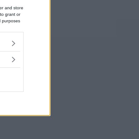
er and store
to grant or
ed purposes