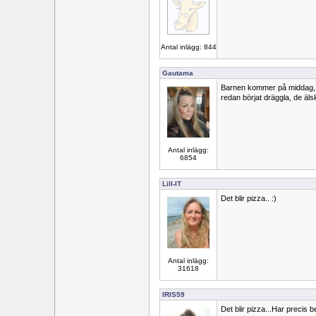
Antal inlägg: 844
Gautama
Barnen kommer på middag, g
redan börjat dräggla, de äls
Antal inlägg:
6854
Lill-IT
Det blir pizza.. :)
Antal inlägg:
31618
IRIS59
Det blir pizza...Har precis b