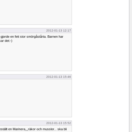
2012-01-13 12:17
jorde en fett stor smörgåstårta. Barnen har
kar det:-)
2012-01-13 15:46
2012-01-13 15:52
eställt en Marinera,,,räkor och musslor... ska bli