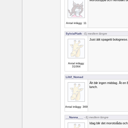
Morotsoppa och hembakt br
Antal inlägg: 11
SylviaPlath
- Ej medlem längre
Just ätit spagetti bolognese
Antal inlägg:
31064
Liltif_Nomad
Äh blir ingen middag. Åt en Bi
lunch.
Antal inlägg: 369
__Nanna___
- Ej medlem längre
Idag blir det morotslåda oc