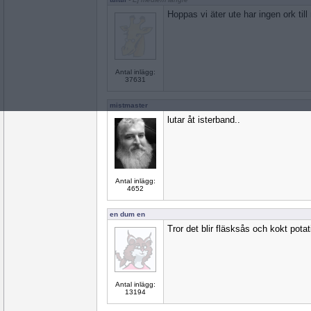
Hoppas vi äter ute har ingen ork til
Antal inlägg:
37631
mistmaster
lutar åt isterband..
Antal inlägg:
4652
en dum en
Tror det blir fläsksås och kokt potat
Antal inlägg:
13194