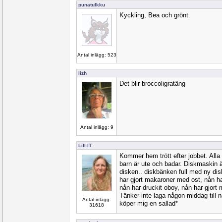
punatulkku
Kyckling, Bea och grönt.
Antal inlägg: 523
lizh
Det blir broccoligratäng
Antal inlägg: 9
Lill-IT
Kommer hem trött efter jobbet. Alla
barn är ute och badar. Diskmaskin ä
disken.. diskbänken full med ny dis
har gjort makaroner med ost, nån har
nån har druckit oboy, nån har gjort 
Tänker inte laga någon middag till n
Antal inlägg:
köper mig en sallad*
31618