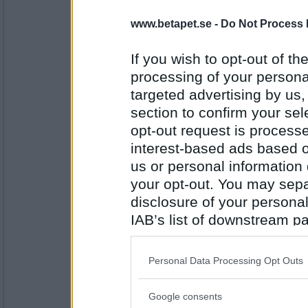
Fisk och tomatgryta ur min 5:2 kok
www.betapet.se -
Do Not Process 
Gubben får lite extra tillbehör till :)
If you wish to opt-out of the
Antal inlägg:
processing of your personal
13194
targeted advertising by us
tanja77
section to confirm your sel
Sloppy Joe's latmansmat! :-D
opt-out request is proces
interest-based ads based o
us or personal information d
Antal inlägg: 465
your opt-out. You may separ
disclosure of your personal
kiwiskal
IAB’s list of downstream pa
Jordnötsbiff, qinoua, böngroddar
also be disclosed by us to 
Downstream Participants
th
Personal Data Processing Opt Outs
third parties.
Antal inlägg:
2684
Google consents
Please note that this web