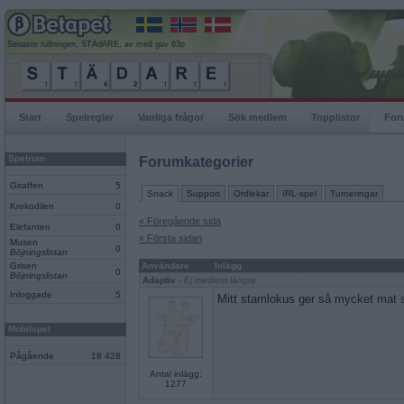
Senaste rullningen, STÄdARE, av med gav 63p
Start
Spelregler
Vanliga frågor
Sök medlem
Topplistor
For
Spelrum
Forumkategorier
Giraffen
5
Snack
Support
Ordlekar
IRL-spel
Turneringar
Krokodilen
0
« Föregående sida
Elefanten
0
« Första sidan
Musen
0
Böjningslistan
Grisen
Användare
Inlägg
0
Böjningslistan
Adaptiv
- Ej medlem längre
Inloggade
5
Mitt stamlokus ger så mycket mat så 
Mobilspel
Pågående
18 428
Antal inlägg:
1277