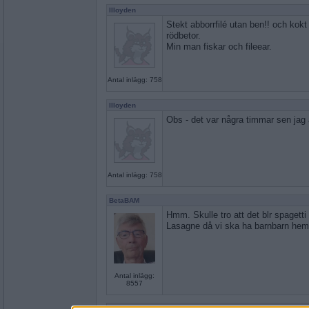
llloyden
Stekt abborrfilé utan ben!! och kokt
rödbetor.
Min man fiskar och fileear.
Antal inlägg: 758
llloyden
Obs - det var några timmar sen jag åt
Antal inlägg: 758
BetaBAM
Hmm. Skulle tro att det blr spagetti
Lasagne då vi ska ha barnbarn he
Antal inlägg:
8557
en dum en