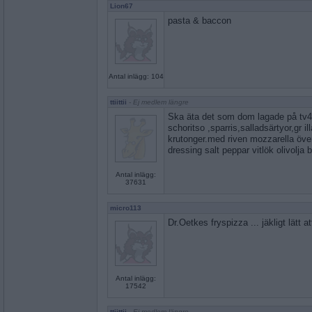
Lion67
pasta & baccon
Antal inlägg: 104
ttiittii
- Ej medlem längre
Ska äta det som dom lagade på tv4 
schoritso ,sparris,salladsärtyor,gr i
krutonger.med riven mozzarella över
dressing salt peppar vitlök olivolja
Antal inlägg:
37631
micro113
Dr.Oetkes fryspizza ... jäkligt lätt att
Antal inlägg:
17542
ttiittii
- Ej medlem längre