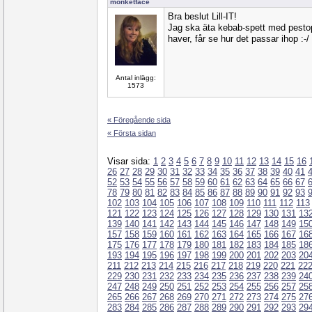
monketface
Bra beslut Lill-IT!
Jag ska äta kebab-spett med pesto
haver, får se hur det passar ihop :-/
Antal inlägg:
1573
« Föregående sida
« Första sidan
Visar sida:
1
2
3
4
5
6
7
8
9
10
11
12
13
14
15
16
26
27
28
29
30
31
32
33
34
35
36
37
38
39
40
41
52
53
54
55
56
57
58
59
60
61
62
63
64
65
66
67
78
79
80
81
82
83
84
85
86
87
88
89
90
91
92
93
102
103
104
105
106
107
108
109
110
111
112
113
121
122
123
124
125
126
127
128
129
130
131
13
139
140
141
142
143
144
145
146
147
148
149
15
157
158
159
160
161
162
163
164
165
166
167
16
175
176
177
178
179
180
181
182
183
184
185
18
193
194
195
196
197
198
199
200
201
202
203
20
211
212
213
214
215
216
217
218
219
220
221
22
229
230
231
232
233
234
235
236
237
238
239
24
247
248
249
250
251
252
253
254
255
256
257
25
265
266
267
268
269
270
271
272
273
274
275
27
283
284
285
286
287
288
289
290
291
292
293
29