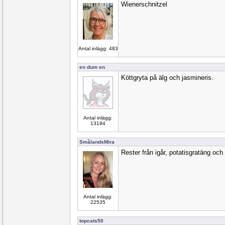
Wienerschnitzel
Antal inlägg: 483
en dum en
Köttgryta på älg och jasmineris.
Antal inlägg:
13194
SmålandsMira
Rester från igår, potatisgratäng och 
Antal inlägg:
22535
topcats50