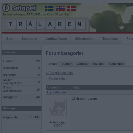
Senaste rullningen, TRÅLaREN, av Kickan59 gav 64p
Start
Spelregler
Vanliga frågor
Sök medlem
Topplistor
For
Spelrum
Forumkategorier
Giraffen
29
Snack
Support
Ordlekar
IRL-spel
Turneringar
Krokodilen
0
« Föregående sida
Elefanten
0
« Första sidan
Musen
0
Böjningslistan
Grisen
Användare
Inlägg
19
Böjningslistan
kryddeluntan
Inloggade
48
Chili con carne
Mobilspel
Pågående
18 437
Antal inlägg:
12360