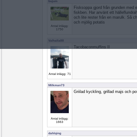
bujum
Fisksoppa gjord från grunden med e
fiskben. Har använt ett hälleflundr
och lite rester från en marulk. Så ch
och mjölig potatis
Antal inlägg:
1750
Valhalla88
Tacobaconmuffins II
Antal inlägg: 71
Milkman73
Griilad kyckling, grillad majs och po
Antal inlägg:
1663
dahlqing