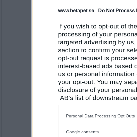
Chili sin carne
www.betapet.se -
Do Not Process 
If you wish to opt-out of the
Antal inlägg:
processing of your personal
11487
targeted advertising by us
annelie6372
section to confirm your sel
Vi åt varm smörgåstårta.
opt-out request is proces
interest-based ads based o
us or personal information d
Antal inlägg: 37
your opt-out. You may separ
disclosure of your personal
SmålandsMira
Bakad potatis med hemgjord skagen
IAB’s list of downstream pa
also be disclosed by us to 
Downstream Participants
th
Personal Data Processing Opt Outs
third parties.
Antal inlägg:
22535
Google consents
Please note that this web
kryddeluntan