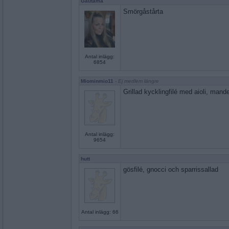
Gautama
Smörgåstårta
Antal inlägg:
6854
Miominmio11
- Ej medlem längre
Grillad kycklingfilé med aioli, mande
Antal inlägg:
9654
hutt
gösfilé, gnocci och sparrissallad
Antal inlägg: 66