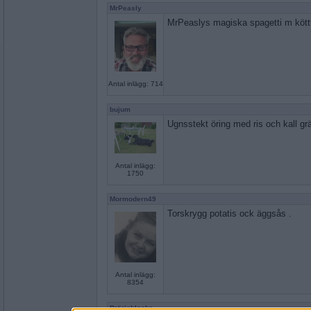
MrPeasly
MrPeaslys magiska spagetti m kött
Antal inlägg: 714
bujum
Ugnsstekt öring med ris och kall gr
Antal inlägg:
1750
Mormodern49
Torskrygg potatis ock äggsås .
Antal inlägg:
8354
Prärieklocka