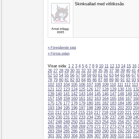
Skinksallad med vitlökssås
Antal inlägg:
3065
« Föregående sida
« Första sidan
Visar sida:
1
2
3
4
5
6
7
8
9
10
11
12
13
14
15
16
26
27
28
29
30
31
32
33
34
35
36
37
38
39
40
41
52
53
54
55
56
57
58
59
60
61
62
63
64
65
66
67
78
79
80
81
82
83
84
85
86
87
88
89
90
91
92
93
102
103
104
105
106
107
108
109
110
111
112
113
121
122
123
124
125
126
127
128
129
130
131
13
139
140
141
142
143
144
145
146
147
148
149
15
157
158
159
160
161
162
163
164
165
166
167
16
175
176
177
178
179
180
181
182
183
184
185
18
193
194
195
196
197
198
199
200
201
202
203
20
211
212
213
214
215
216
217
218
219
220
221
22
229
230
231
232
233
234
235
236
237
238
239
24
247
248
249
250
251
252
253
254
255
256
257
25
265
266
267
268
269
270
271
272
273
274
275
27
283
284
285
286
287
288
289
290
291
292
293
29
301
302
303
304
305
306
307
308
309
310
311
31