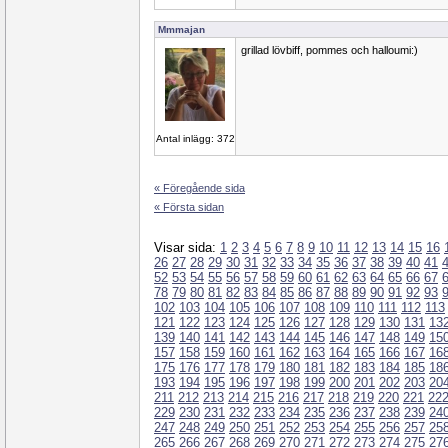
Mmmajan
grillad lövbiff, pommes och halloumi:)
Antal inlägg: 372
« Föregående sida
« Första sidan
Visar sida:
1
2
3
4
5
6
7
8
9
10
11
12
13
14
15
16
26
27
28
29
30
31
32
33
34
35
36
37
38
39
40
41
52
53
54
55
56
57
58
59
60
61
62
63
64
65
66
67
78
79
80
81
82
83
84
85
86
87
88
89
90
91
92
93
102
103
104
105
106
107
108
109
110
111
112
113
121
122
123
124
125
126
127
128
129
130
131
13
139
140
141
142
143
144
145
146
147
148
149
15
157
158
159
160
161
162
163
164
165
166
167
16
175
176
177
178
179
180
181
182
183
184
185
18
193
194
195
196
197
198
199
200
201
202
203
20
211
212
213
214
215
216
217
218
219
220
221
22
229
230
231
232
233
234
235
236
237
238
239
24
247
248
249
250
251
252
253
254
255
256
257
25
265
266
267
268
269
270
271
272
273
274
275
27