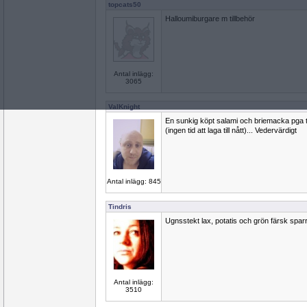
topcats50
Halloumiburgare m tillbehör
Antal inlägg:
3065
ValKnight
En sunkig köpt salami och briemacka pga tr
(ingen tid att laga till nått)... Vedervärdigt
Antal inlägg: 845
Tindris
Ugnsstekt lax, potatis och grön färsk sparri
Antal inlägg:
3510