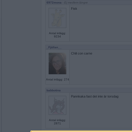
6972mona
- Ej medlem längre
Fisk
Antal inlägg:
9234
_Fjällan__
Chili con carne
Antal inlägg: 274
babbotina
Pannkaka fast det inte är torsdag
Antal inlägg:
2871