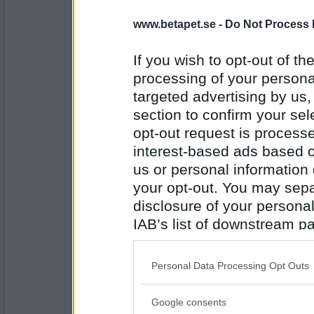
Tindris
2 vegetariska korvar och färsk broccoli..
www.betapet.se -
Do Not Process 
If you wish to opt-out of the
processing of your personal
Antal inlägg:
3510
targeted advertising by us
section to confirm your sel
Plättlaggen
opt-out request is proces
kokt torsk och äggsås
interest-based ads based o
us or personal information d
your opt-out. You may separ
Antal inlägg: 301
disclosure of your personal
Prärieklocka
IAB’s list of downstream pa
Spaghetti och en sås med broccoli, creme 
also be disclosed by us to 
Downstream Participants
th
Personal Data Processing Opt Outs
third parties.
Antal inlägg:
11487
Google consents
Please note that this web