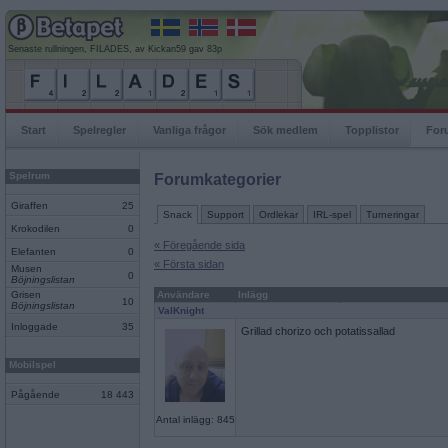
Senaste rullningen, FILADES, av Kickan59 gav 83p
Start
Spelregler
Vanliga frågor
Sök medlem
Topplistor
For
Spelrum
Forumkategorier
Giraffen
25
Snack
Support
Ordlekar
IRL-spel
Turneringar
Krokodilen
0
« Föregående sida
Elefanten
0
« Första sidan
Musen
0
Böjningslistan
Grisen
Användare
Inlägg
10
Böjningslistan
ValKnight
Inloggade
35
Grillad chorizo och potatissallad
Mobilspel
Pågående
18 443
Antal inlägg: 845