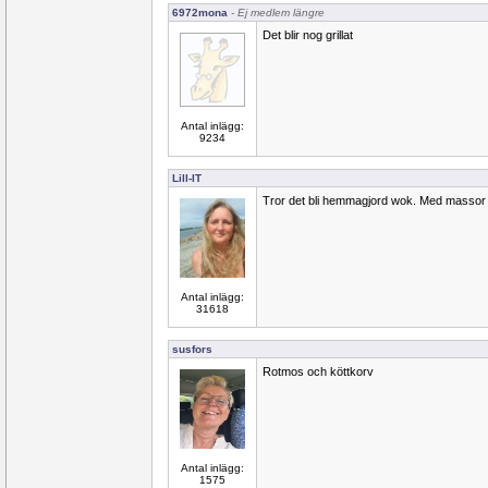
6972mona
- Ej medlem längre
Det blir nog grillat
Antal inlägg:
9234
Lill-IT
Tror det bli hemmagjord wok. Med massor 
Antal inlägg:
31618
susfors
Rotmos och köttkorv
Antal inlägg:
1575