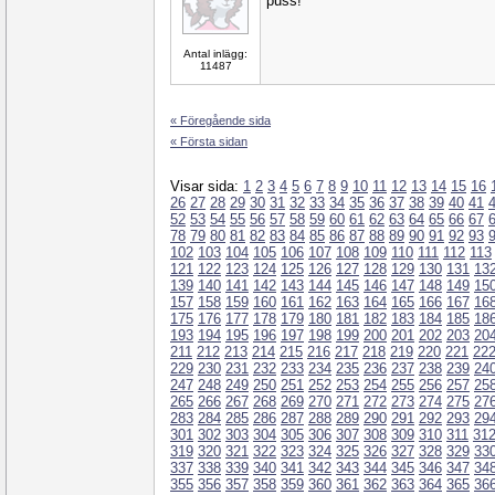
puss!
Antal inlägg:
11487
« Föregående sida
« Första sidan
Visar sida:
1
2
3
4
5
6
7
8
9
10
11
12
13
14
15
16
26
27
28
29
30
31
32
33
34
35
36
37
38
39
40
41
52
53
54
55
56
57
58
59
60
61
62
63
64
65
66
67
78
79
80
81
82
83
84
85
86
87
88
89
90
91
92
93
102
103
104
105
106
107
108
109
110
111
112
113
121
122
123
124
125
126
127
128
129
130
131
13
139
140
141
142
143
144
145
146
147
148
149
15
157
158
159
160
161
162
163
164
165
166
167
16
175
176
177
178
179
180
181
182
183
184
185
18
193
194
195
196
197
198
199
200
201
202
203
20
211
212
213
214
215
216
217
218
219
220
221
22
229
230
231
232
233
234
235
236
237
238
239
24
247
248
249
250
251
252
253
254
255
256
257
25
265
266
267
268
269
270
271
272
273
274
275
27
283
284
285
286
287
288
289
290
291
292
293
29
301
302
303
304
305
306
307
308
309
310
311
31
319
320
321
322
323
324
325
326
327
328
329
33
337
338
339
340
341
342
343
344
345
346
347
34
355
356
357
358
359
360
361
362
363
364
365
36