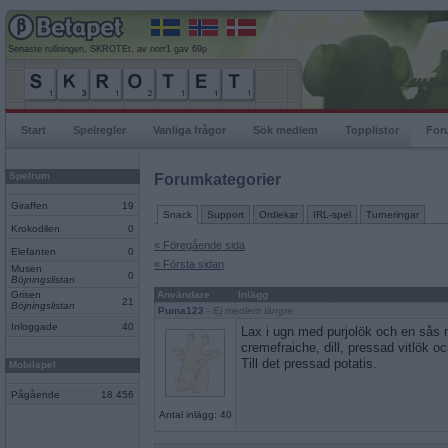
Senaste rullningen, SKROTEt, av norr1 gav 69p
Start
Spelregler
Vanliga frågor
Sök medlem
Topplistor
For
Spelrum
Forumkategorier
Giraffen
19
Snack
Support
Ordlekar
IRL-spel
Turneringar
Krokodilen
0
« Föregående sida
Elefanten
0
« Första sidan
Musen
0
Böjningslistan
Grisen
Användare
Inlägg
21
Böjningslistan
Puma123
- Ej medlem längre
Inloggade
40
Lax i ugn med purjolök och en sås 
cremefraiche, dill, pressad vitlök o
Till det pressad potatis.
Mobilspel
Pågående
18 456
Antal inlägg: 40