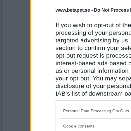
Fjärilskotletter med strips och beasås
www.betapet.se -
Do Not Process 
If you wish to opt-out of the
Antal inlägg: 134
processing of your personal
Mammaoxå
targeted advertising by us
Stekt rödspätta, stekt potatis.
section to confirm your sel
opt-out request is proces
interest-based ads based o
Antal inlägg: 494
us or personal information d
your opt-out. You may separ
Tinna
Korv Stroganoff och ris. :)
disclosure of your personal
IAB’s list of downstream pa
also be disclosed by us to 
Downstream Participants
th
Antal inlägg:
Personal Data Processing Opt Outs
20250
third parties.
satanigatan_
- Ej medlem längre
Google consents
Please note that this web
Färskpot, rökt lax och rädisor.