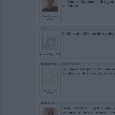
sin frånvaro i kylskåpet och jag var f
och handla...
Antal inlägg:
2519
farin
Grekisk sallad blev det för mig idag!
Antal inlägg: 132
crooked rain
- Ej medlem längre
Lax, smörstekt sparris. Och kansk
jag orkar dra till affären. Ja det gör 
Antal inlägg:
6334
annakarineli
Det lät gott du CR! Jag fick getost 
när jag åt det ute sist, eftersom che