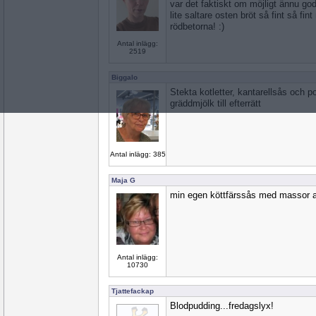
var det faktiskt om möjligt ännu goda
lite saltare osten bröt så fint så fi
rödbetorna! :)
Antal inlägg:
2519
Biggalo
Stekta kotletter, kantarellsås och p
gräddmjölk till efterrätt
Antal inlägg: 385
Maja G
min egen köttfärssås med massor a
Antal inlägg:
10730
Tjattefackap
Blodpudding...fredagslyx!