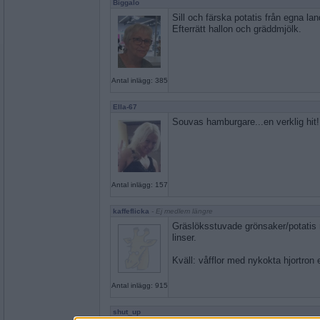
Biggalo
Sill och färska potatis från egna lan
Efterrätt hallon och gräddmjölk.
Antal inlägg: 385
Ella-67
Souvas hamburgare...en verklig hit!
Antal inlägg: 157
kaffeflicka
- Ej medlem längre
Gräslöksstuvade grönsaker/potatis 
linser.
Kväll: våfflor med nykokta hjortron 
Antal inlägg: 915
shut_up