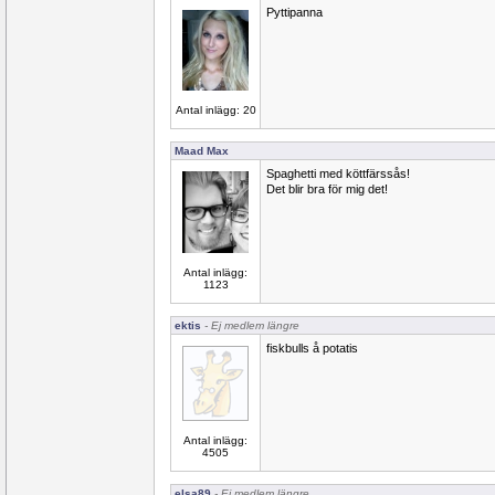
Pyttipanna
Antal inlägg: 20
Maad Max
Spaghetti med köttfärssås!
Det blir bra för mig det!
Antal inlägg:
1123
ektis
- Ej medlem längre
fiskbulls å potatis
Antal inlägg:
4505
elsa89
- Ej medlem längre