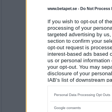
gottmix71
- Ej medlem längre
www.betapet.se -
Do Not Process 
lövbiff, pommes och bea
If you wish to opt-out of the
processing of your personal
Antal inlägg: 547
targeted advertising by us
section to confirm your sel
bj-olle
opt-out request is proces
på pizza?
interest-based ads based o
us or personal information d
your opt-out. You may separ
Antal inlägg:
3350
disclosure of your personal
IAB’s list of downstream pa
gottmix71
- Ej medlem längre
also be disclosed by us to 
pizzan var ju igår!!! :) Häng med lite i matc
Downstream Participants
th
Personal Data Processing Opt Outs
third parties.
Antal inlägg: 547
Google consents
Please note that this web