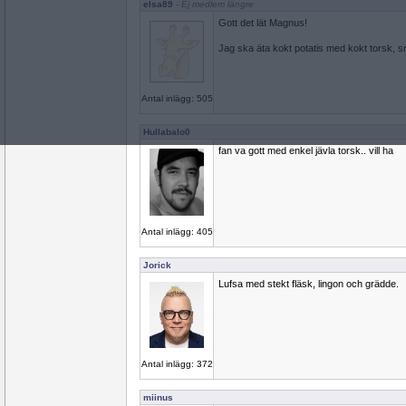
elsa89
- Ej medlem längre
Gott det lät Magnus!
Jag ska äta kokt potatis med kokt torsk, s
Antal inlägg: 505
Hullabalo0
fan va gott med enkel jävla torsk.. vill ha
Antal inlägg: 405
Jorick
Lufsa med stekt fläsk, lingon och grädde.
Antal inlägg: 372
miinus