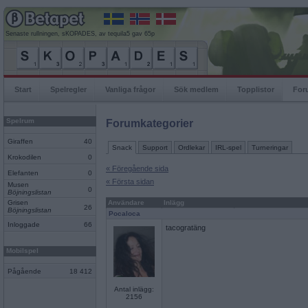
Senaste rullningen, sKOPADES, av tequila5 gav 65p
Start
Spelregler
Vanliga frågor
Sök medlem
Topplistor
For
Spelrum
Forumkategorier
Giraffen
40
Snack
Support
Ordlekar
IRL-spel
Turneringar
Krokodilen
0
« Föregående sida
Elefanten
0
« Första sidan
Musen
0
Böjningslistan
Grisen
Användare
Inlägg
26
Böjningslistan
Pocaloca
Inloggade
66
tacogratäng
Mobilspel
Pågående
18 412
Antal inlägg:
2156