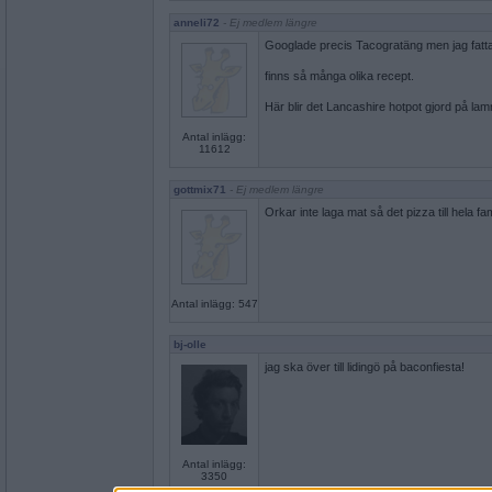
anneli72
- Ej medlem längre
Googlade precis Tacogratäng men jag fattar
finns så många olika recept.
Här blir det Lancashire hotpot gjord på la
Antal inlägg:
11612
gottmix71
- Ej medlem längre
Orkar inte laga mat så det pizza till hela fami
Antal inlägg: 547
bj-olle
jag ska över till lidingö på baconfiesta!
Antal inlägg:
3350