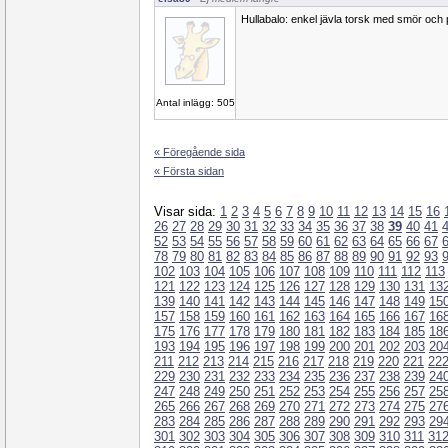
Hullabalo: enkel jävla torsk med smör och 
Antal inlägg: 505
« Föregående sida
« Första sidan
Visar sida:
1
2
3
4
5
6
7
8
9
10
11
12
13
14
15
16
26
27
28
29
30
31
32
33
34
35
36
37
38
39
40
41
52
53
54
55
56
57
58
59
60
61
62
63
64
65
66
67
78
79
80
81
82
83
84
85
86
87
88
89
90
91
92
93
102
103
104
105
106
107
108
109
110
111
112
113
121
122
123
124
125
126
127
128
129
130
131
13
139
140
141
142
143
144
145
146
147
148
149
15
157
158
159
160
161
162
163
164
165
166
167
16
175
176
177
178
179
180
181
182
183
184
185
18
193
194
195
196
197
198
199
200
201
202
203
20
211
212
213
214
215
216
217
218
219
220
221
22
229
230
231
232
233
234
235
236
237
238
239
24
247
248
249
250
251
252
253
254
255
256
257
25
265
266
267
268
269
270
271
272
273
274
275
27
283
284
285
286
287
288
289
290
291
292
293
29
301
302
303
304
305
306
307
308
309
310
311
31